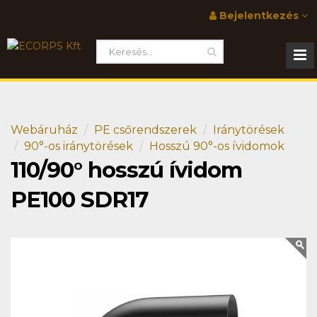
Bejelentkezés
Webáruház
PE csőrendszerek
Iránytörések
90°-os iránytörések
Hosszú 90°-os ívidomok
110/90° hosszú ívidom
PE100 SDR17