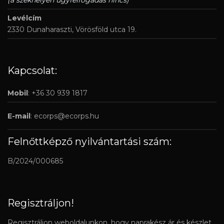
(a székhelyen ügyfélfogadás nincs)
Levélcím
2330 Dunaharaszti, Vörösföld utca 19.
Kapcsolat:
Mobil
: +36 30 939 1817
E-mail
:
ecorps@ecorps.hu
Felnőttképző nyilvántartási szám:
B/2024/000685
Regisztráljon!
Regisztráljon weboldalunkon, hogy naprakész ár és készlet