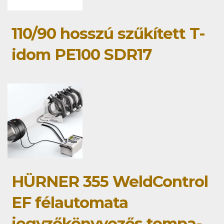
110/90 hosszú szűkített T-
idom PE100 SDR17
HÜRNER 355 WeldControl
EF félautomata
jegyzőkönyvezős tompa-