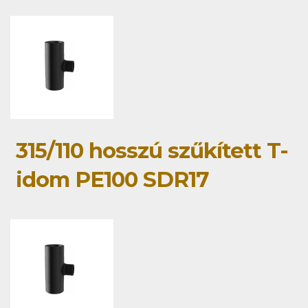
315/110 hosszú szűkített T-
idom PE100 SDR17