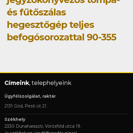
és fűtőszálas
hegesztőgép teljes
befogósorozattal 90-355
Címeink
, telephelyeink
Ügyfélszolgálat, raktár
2131 Göd, Pesti út 21.
Székhely
2330 Dunaharaszti, Vörösföld utca 19.