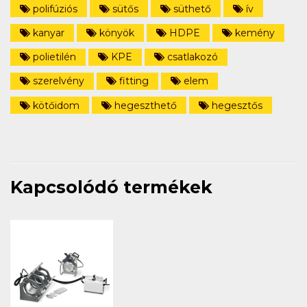
polifúziós
sütős
süthető
ív
kanyar
könyök
HDPE
kemény
polietilén
KPE
csatlakozó
szerelvény
fitting
elem
kötőidom
hegeszthető
hegesztős
Kapcsolódó termékek