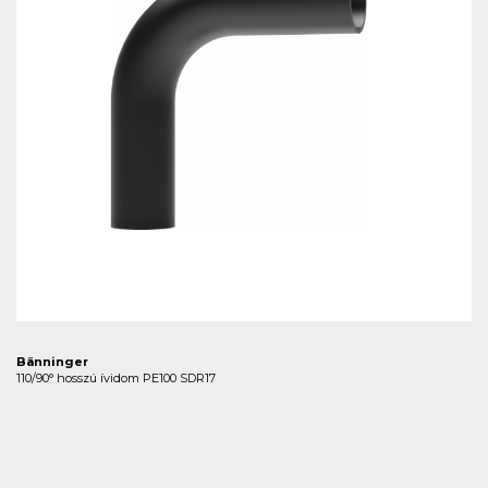
Bänninger
110/90° hosszú ívidom PE100 SDR17