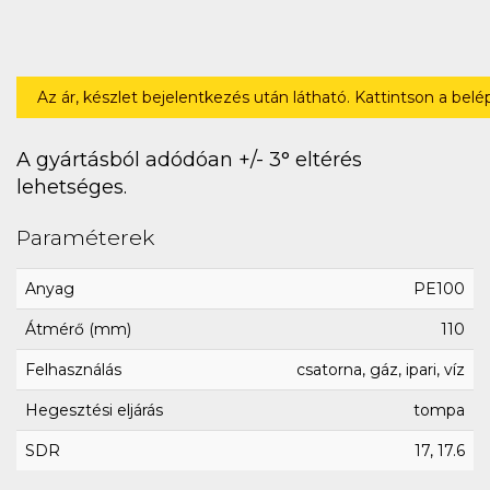
Az ár, készlet bejelentkezés után látható. Kattintson a bel
A gyártásból adódóan +/- 3° eltérés
lehetséges.
Paraméterek
Anyag
PE100
Átmérő (mm)
110
Felhasználás
csatorna, gáz, ipari, víz
Hegesztési eljárás
tompa
SDR
17, 17.6