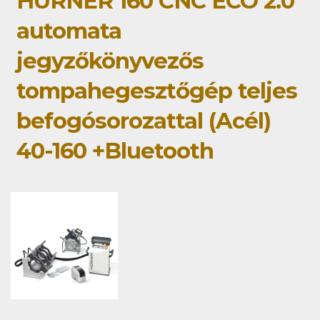
HÜRNER 160 CNC ECO 2.0
automata
jegyzőkönyvezős
tompahegesztőgép teljes
befogósorozattal (Acél)
40-160 +Bluetooth