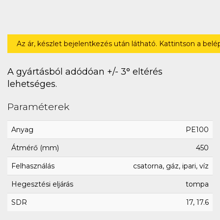
Az ár, készlet bejelentkezés után látható. Kattintson a bel
A gyártásból adódóan +/- 3° eltérés
lehetséges.
Paraméterek
Anyag
PE100
Átmérő (mm)
450
Felhasználás
csatorna, gáz, ipari, víz
Hegesztési eljárás
tompa
SDR
17, 17.6