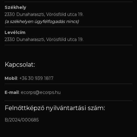
Székhely
2330 Dunaharaszti, Vörösföld utca 19.
(a székhelyen ügyfélfogadás nincs)
Levélcím
2330 Dunaharaszti, Vörösföld utca 19.
Kapcsolat:
Mobil
: +36 30 939 1817
E-mail
:
ecorps@ecorps.hu
Felnőttképző nyilvántartási szám:
B/2024/000685