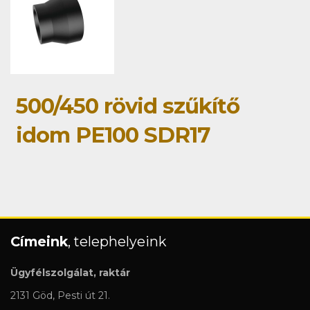
500/450 rövid szűkítő
idom PE100 SDR17
Címeink
, telephelyeink
Ügyfélszolgálat, raktár
2131 Göd, Pesti út 21.