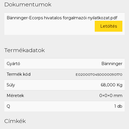
Dokumentumok
Bänninger-Ecorps hivatalos forgalmazói nyilatkozat.pdf
Letöltés
Termékadatok
Gyártó
Bänninger
Termék kód
E0200070450000090170
Súly
68,000 Kg
Méretek
0×0×0 mm
Q
1 db
Címkék