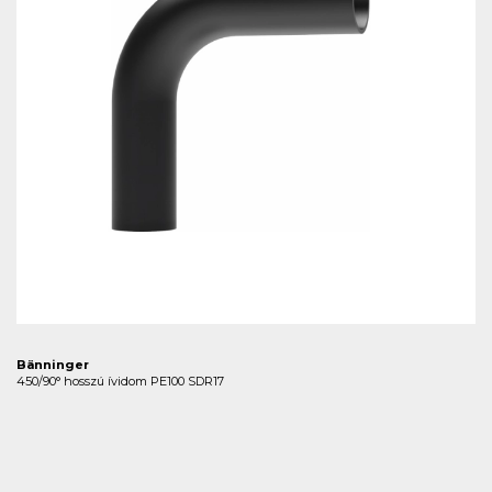
Bänninger
450/90° hosszú ívidom PE100 SDR17