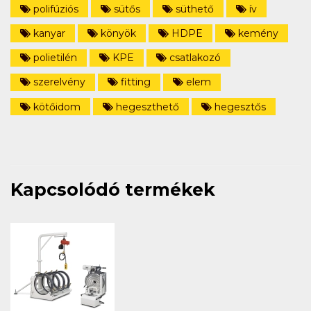
polifúziós
sütős
süthető
ív
kanyar
könyök
HDPE
kemény
polietilén
KPE
csatlakozó
szerelvény
fitting
elem
kötőidom
hegeszthető
hegesztős
Kapcsolódó termékek