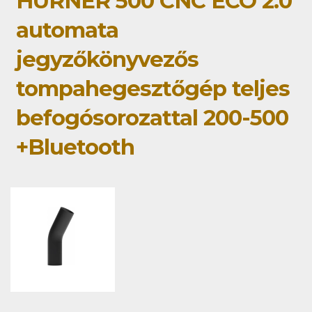
HÜRNER 500 CNC ECO 2.0
automata
jegyzőkönyvezős
tompahegesztőgép teljes
befogósorozattal 200-500
+Bluetooth