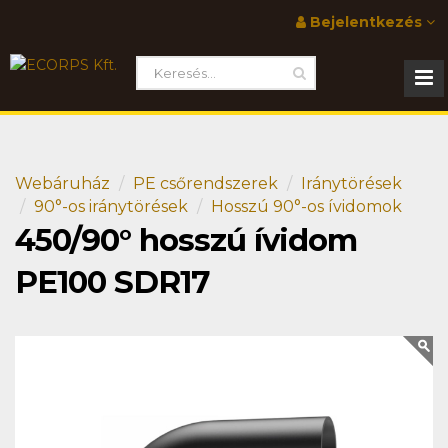
Bejelentkezés
Webáruház
PE csőrendszerek
Iránytörések
90°-os iránytörések
Hosszú 90°-os ívidomok
450/90° hosszú ívidom
PE100 SDR17