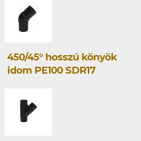
450/45° hosszú könyök
idom PE100 SDR17