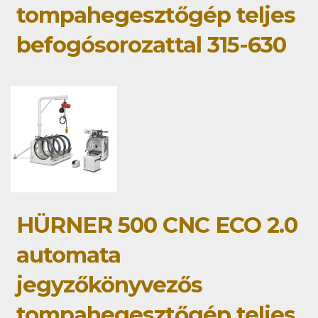
tompahegesztőgép teljes
befogósorozattal 315-630
HÜRNER 500 CNC ECO 2.0
automata
jegyzőkönyvezős
tompahegesztőgép teljes