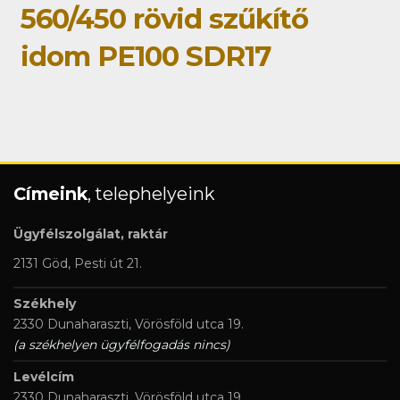
560/450 rövid szűkítő
idom PE100 SDR17
Címeink
, telephelyeink
Ügyfélszolgálat, raktár
2131 Göd, Pesti út 21.
Székhely
2330 Dunaharaszti, Vörösföld utca 19.
(a székhelyen ügyfélfogadás nincs)
Levélcím
2330 Dunaharaszti, Vörösföld utca 19.