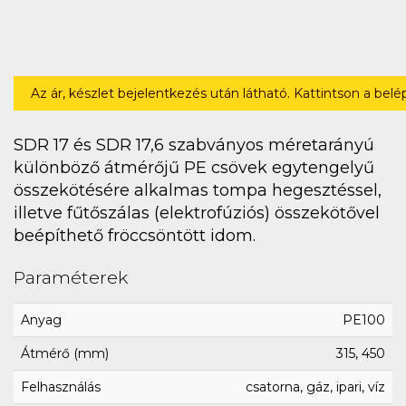
Az ár, készlet bejelentkezés után látható. Kattintson a bel
SDR 17 és SDR 17,6 szabványos méretarányú
különböző átmérőjű PE csövek egytengelyű
összekötésére alkalmas tompa hegesztéssel,
illetve fűtőszálas (elektrofúziós) összekötővel
beépíthető fröccsöntött idom.
Paraméterek
Anyag
PE100
Átmérő (mm)
315, 450
Felhasználás
csatorna, gáz, ipari, víz