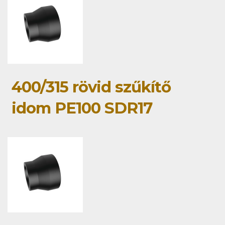
400/315 rövid szűkítő
idom PE100 SDR17