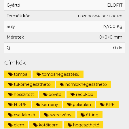
Gyártó
ELOFIT
Termék kód
E0200030450031500170
Súly
17,700 Kg
Méretek
0×0×0 mm
Q
0 db
Címkék
tompa
tompahegesztésű
tükörhegeszthető
homlokhegeszthető
hosszított
bővítő
redukció
HDPE
kemény
polietilén
KPE
csatlakozó
szerelvény
fitting
elem
kötőidom
hegeszthető