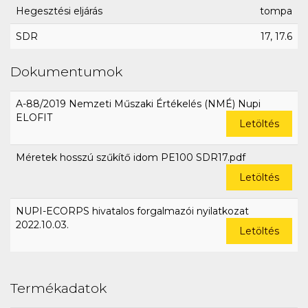
Hegesztési eljárás
tompa
SDR
17, 17.6
Dokumentumok
A-88/2019 Nemzeti Műszaki Értékelés (NMÉ) Nupi
ELOFIT
Letöltés
Méretek hosszú szűkítő idom PE100 SDR17.pdf
Letöltés
NUPI-ECORPS hivatalos forgalmazói nyilatkozat
2022.10.03.
Letöltés
Termékadatok