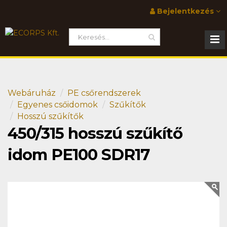
Bejelentkezés
Webáruház
PE csőrendszerek
Egyenes csőidomok
Szűkítők
Hosszú szűkítők
450/315 hosszú szűkítő
idom PE100 SDR17