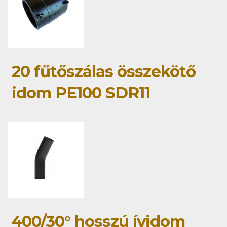
20 fűtőszálas összekötő
idom PE100 SDR11
400/30° hosszú ívidom