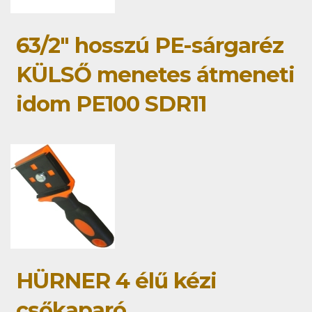
63/2" hosszú PE-sárgaréz
KÜLSŐ menetes átmeneti
idom PE100 SDR11
HÜRNER 4 élű kézi
csőkaparó