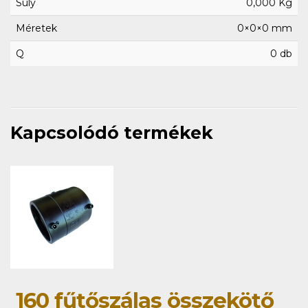
Súly
0,000 Kg
Méretek
0×0×0 mm
Q
0 db
Kapcsolódó termékek
160 fűtőszálas összekötő