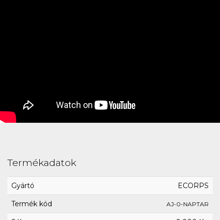
Termékadatok
Gyártó
ECORPS
Termék kód
AJ-0-NAPTAR