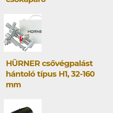
HÜRNER csővégpalást
hántoló típus H1, 32-160
mm