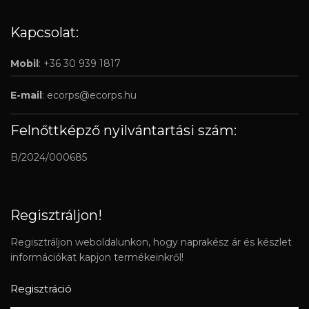
Kapcsolat:
Mobil
: +36 30 939 1817
E-mail
:
ecorps@ecorps.hu
Felnőttképző nyilvántartási szám:
B/2024/000685
Regisztráljon!
Regisztráljon weboldalunkon, hogy naprakész ár és készlet
információkat kapjon termékeinkről!
Regisztráció