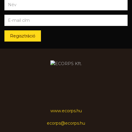
Regisztráció
www.ecorps.hu
ecorps@ecorps.hu