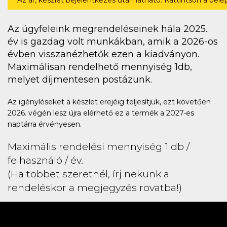
Az ár, készlet bejelentkezés után látható. Kattintson a bel
Az ügyfeleink megrendeléseinek hála 2025.
év is gazdag volt munkákban, amik a 2026-os
évben visszanézhetők ezen a kiadványon.
Maximálisan rendelhető mennyiség 1db,
melyet díjmentesen postázunk.
Az igényléseket a készlet erejéig teljesítjük, ezt követően
2026. végén lesz újra elérhető ez a termék a 2027-es
naptárra érvényesen.
Maximális rendelési mennyiség 1 db /
felhasználó / év.
(Ha többet szeretnél, írj nekünk a
rendeléskor a megjegyzés rovatba!)