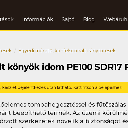
atások
Információk
Sajtó
Blog
Webáruh
rések
Egyedi méretű, konfekcionált iránytörések
ált könyök idom PE100 SDR17
r, készlet bejelentkezés után látható. Kattintson a belépéshez.
tőelemes tompahegesztéssel és fűtőszálas (
ránt beépíthető termék. Az üzemi körülmén
őrzött szerkezetek növelik a biztonságot és