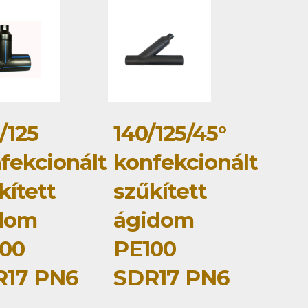
/125
140/125/45°
fekcionált
konfekcionált
kített
szűkített
dom
ágidom
00
PE100
R17 PN6
SDR17 PN6