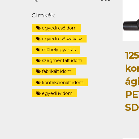
Címkék
egyedi csőidom
egyedi csőszakasz
műhely gyártás
125
szegmentált idom
ko
fabrikált idom
ág
konfekcionált idom
PE
egyedi ívidom
SD