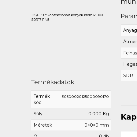
munk
Para
125/61-90° konfekcionált könyök idom PE100
SDR17 PN8
Anyag
Átmér
Felhas
Hegesz
SDR
Termékadatok
Termék
E0500020125000090170
kód
Súly
0,000 Kg
Kap
Méretek
0×0×0 mm
Q
0 db