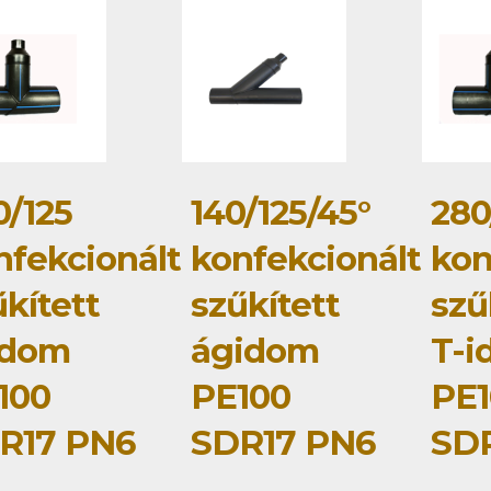
0/125
140/125/45°
280
nfekcionált
konfekcionált
kon
kített
szűkített
szű
idom
ágidom
T-i
100
PE100
PE1
R17 PN6
SDR17 PN6
SD