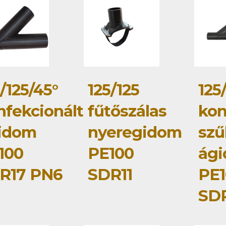
/125/45°
125/125
125
nfekcionált
fűtőszálas
kon
idom
nyeregidom
szű
100
PE100
ág
R17 PN6
SDR11
PE1
SD