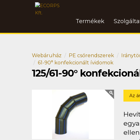
Termékek
Szolgált
Webáruház
PE csőrendszerek
Iránytö
61-90° konfekcionált ívidomok
125/61-90° konfekcion
Az á
Heví
egya
ellen