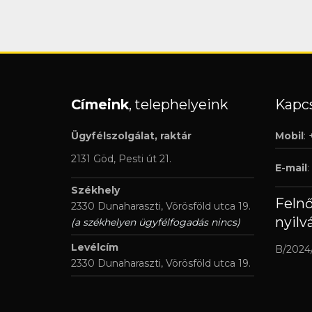
Címeink
, telephelyeink
Kapcs
Ügyfélszolgálat, raktár
Mobil
:
2131 Göd, Pesti út 21.
E-mail
:
Székhely
Feln
2330 Dunaharaszti, Vörösföld utca 19.
nyilv
(a székhelyen ügyfélfogadás nincs)
Levélcím
B/2024
2330 Dunaharaszti, Vörösföld utca 19.