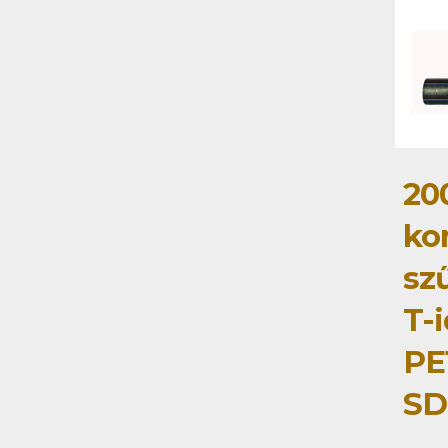
20
ko
szű
T-
PE
SD