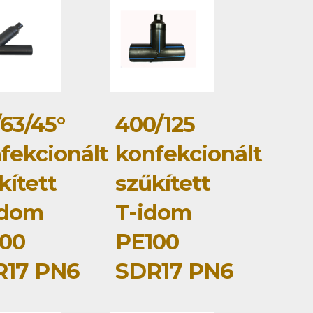
/63/45°
400/125
fekcionált
konfekcionált
kített
szűkített
idom
T-idom
00
PE100
R17 PN6
SDR17 PN6