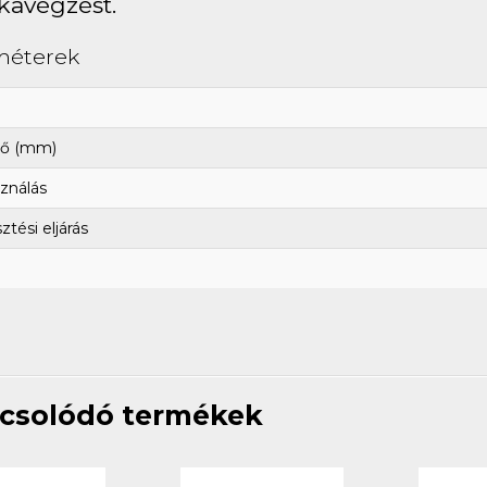
avégzést.
méterek
ő (mm)
ználás
tési eljárás
csolódó termékek