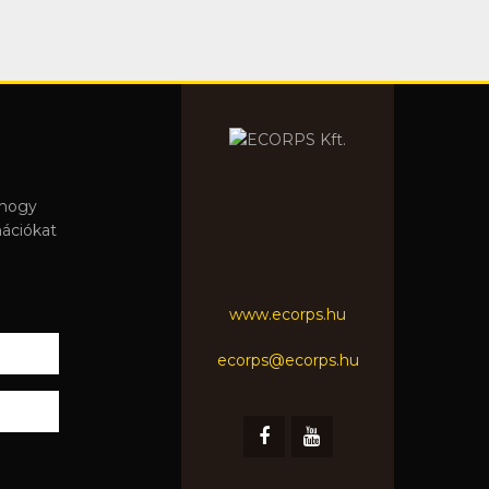
 hogy
mációkat
www.ecorps.hu
ecorps@ecorps.hu