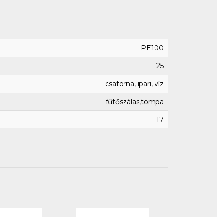
PE100
125
csatorna, ipari, víz
fűtőszálas,tompa
17