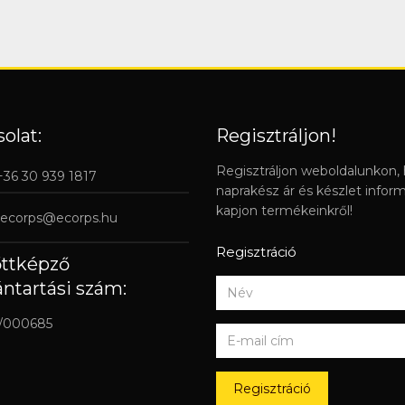
olat:
Regisztráljon!
Regisztráljon weboldalunkon,
 +36 30 939 1817
naprakész ár és készlet infor
kapjon termékeinkről!
ecorps@ecorps.hu
Regisztráció
őttképző
ántartási szám:
/000685
Regisztráció