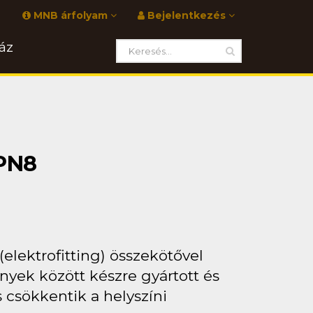
MNB árfolyam
Bejelentkezés
áz
 PN8
elektrofitting) összekötővel
yek között készre gyártott és
 csökkentik a helyszíni