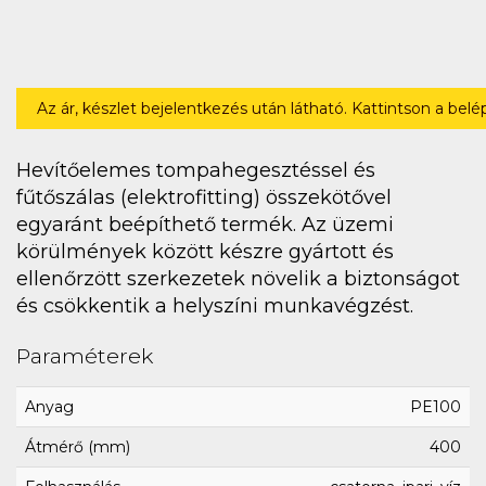
Az ár, készlet bejelentkezés után látható. Kattintson a bel
Hevítőelemes tompahegesztéssel és
fűtőszálas (elektrofitting) összekötővel
egyaránt beépíthető termék. Az üzemi
körülmények között készre gyártott és
ellenőrzött szerkezetek növelik a biztonságot
és csökkentik a helyszíni munkavégzést.
Paraméterek
Anyag
PE100
Átmérő (mm)
400