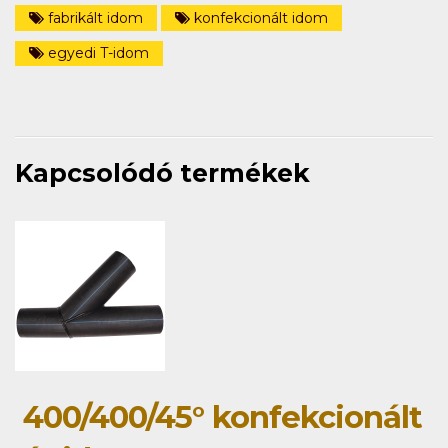
fabrikált idom
konfekcionált idom
egyedi T-idom
Kapcsolódó termékek
400/400/45° konfekcionált