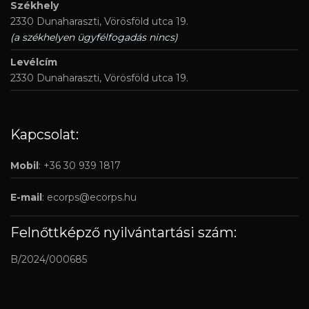
Székhely
2330 Dunaharaszti, Vörösföld utca 19.
(a székhelyen ügyfélfogadás nincs)
Levélcím
2330 Dunaharaszti, Vörösföld utca 19.
Kapcsolat:
Mobil
: +36 30 939 1817
E-mail
:
ecorps@ecorps.hu
Felnőttképző nyilvántartási szám:
B/2024/000685