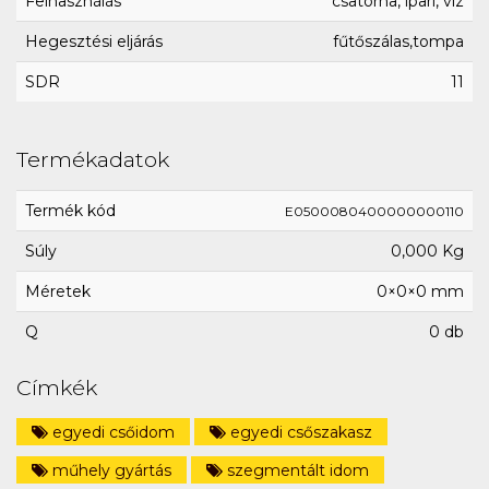
Felhasználás
csatorna, ipari, víz
Hegesztési eljárás
fűtőszálas,tompa
SDR
11
Termékadatok
Termék kód
E0500080400000000110
Súly
0,000 Kg
Méretek
0×0×0 mm
Q
0 db
Címkék
egyedi csőidom
egyedi csőszakasz
műhely gyártás
szegmentált idom