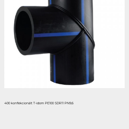
400 konfekcionált T-idom PE100 SDR11 PN9,6