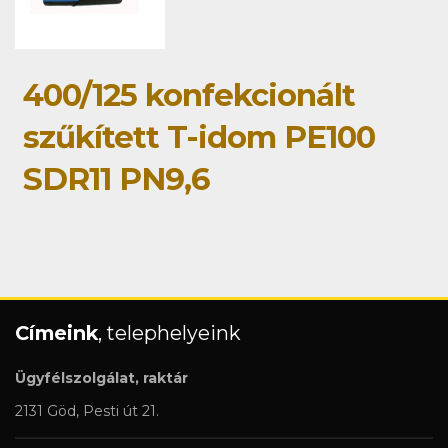
400/125 konfekcionált
szűkített T-idom PE100
SDR11 PN9,6
Címeink
, telephelyeink
Ügyfélszolgálat, raktár
2131 Göd, Pesti út 21.