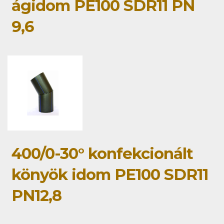
ágidom PE100 SDR11 PN
9,6
400/0-30° konfekcionált
könyök idom PE100 SDR11
PN12,8