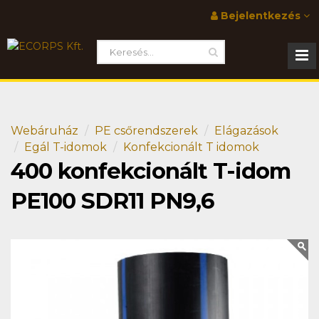
Bejelentkezés
Webáruház
PE csőrendszerek
Elágazások
Egál T-idomok
Konfekcionált T idomok
400 konfekcionált T-idom
PE100 SDR11 PN9,6