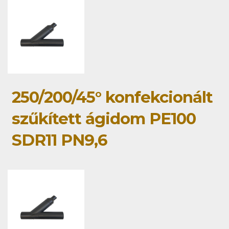
250/200/45° konfekcionált
szűkített ágidom PE100
SDR11 PN9,6