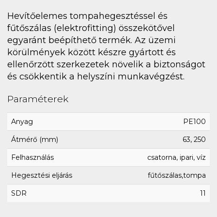
Hevítőelemes tompahegesztéssel és
fűtőszálas (elektrofitting) összekötővel
egyaránt beépíthető termék. Az üzemi
körülmények között készre gyártott és
ellenőrzött szerkezetek növelik a biztonságot
és csökkentik a helyszíni munkavégzést.
Paraméterek
Anyag
PE100
Átmérő (mm)
63, 250
Felhasználás
csatorna, ipari, víz
Hegesztési eljárás
fűtőszálas,tompa
SDR
11