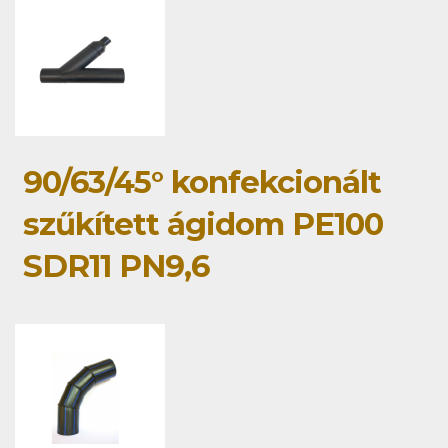
90/63/45° konfekcionált
szűkített ágidom PE100
SDR11 PN9,6