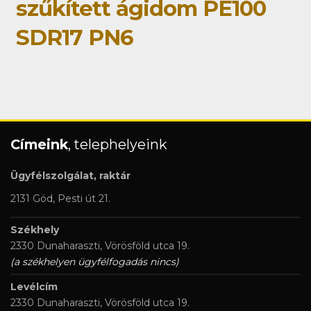
szűkített ágidom PE100
SDR17 PN6
Címeink
, telephelyeink
Ügyfélszolgálat, raktár
2131 Göd, Pesti út 21.
Székhely
2330 Dunaharaszti, Vörösföld utca 19.
(a székhelyen ügyfélfogadás nincs)
Levélcím
2330 Dunaharaszti, Vörösföld utca 19.