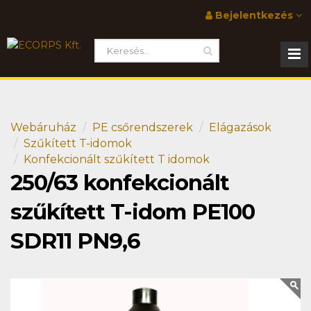
Bejelentkezés
Webáruház
PE csőrendszerek
Elágazások
Szűkített T-idomok
Konfekcionált szűkített T idomok
250/63 konfekcionált
szűkített T-idom PE100
SDR11 PN9,6