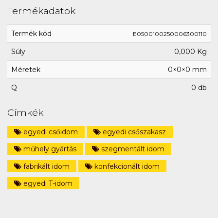
Termékadatok
Termék kód
E0500100250006300110
Súly
0,000 Kg
Méretek
0×0×0 mm
Q
0 db
Címkék
egyedi csőidom
egyedi csőszakasz
műhely gyártás
szegmentált idom
fabrikált idom
konfekcionált idom
egyedi T-idom