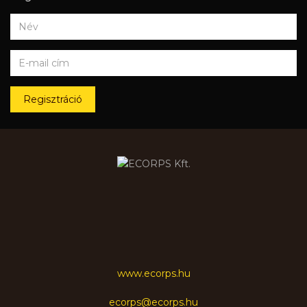
Regisztráció
www.ecorps.hu
ecorps@ecorps.hu