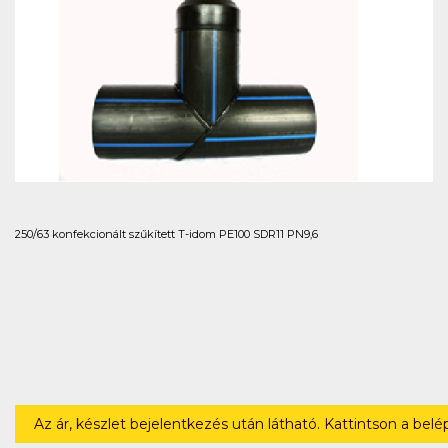
250/63 konfekcionált szűkített T-idom PE100 SDR11 PN9,6
Az ár, készlet bejelentkezés után látható. Kattintson a bel