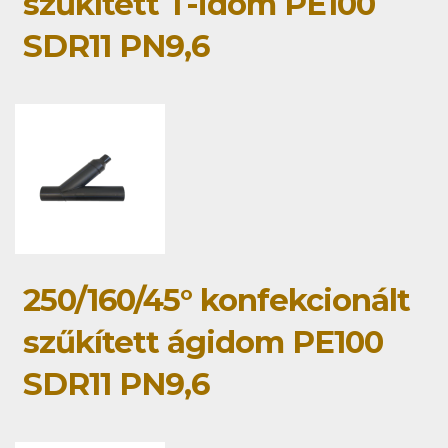
szűkített T-idom PE100
SDR11 PN9,6
250/160/45° konfekcionált
szűkített ágidom PE100
SDR11 PN9,6