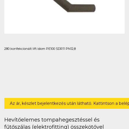
280 konfekcionált lift idom PE100 SDR11 PN12,8
Az ár, készlet bejelentkezés után látható. Kattintson a bel
Hevítőelemes tompahegesztéssel és
fűtőszálas (elektrofitting) összekötővel