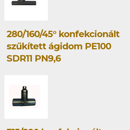
280/160/45° konfekcionált
szűkített ágidom PE100
SDR11 PN9,6