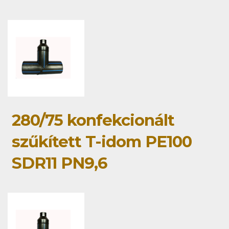
280/75 konfekcionált
szűkített T-idom PE100
SDR11 PN9,6