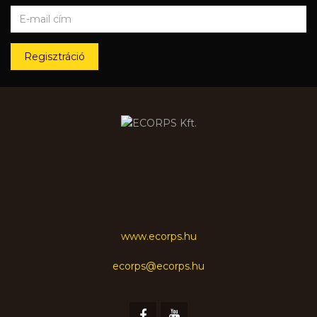
Regisztráció
www.ecorps.hu
ecorps@ecorps.hu