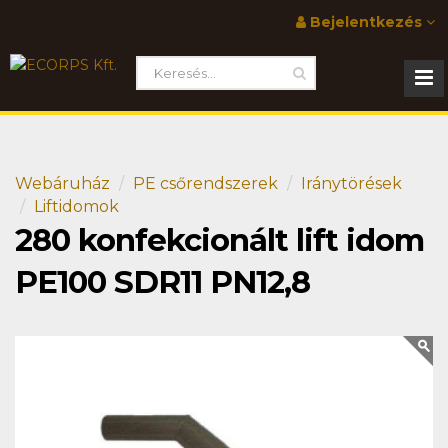
Bejelentkezés
Webáruház
PE csőrendszerek
Iránytörések
Liftidomok
280 konfekcionált lift idom
PE100 SDR11 PN12,8