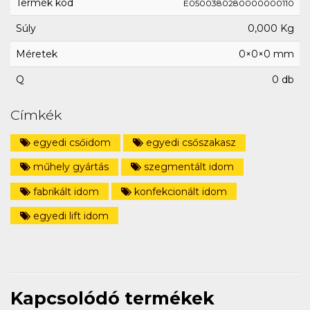
Termék kód
E0500380280000000110
Súly
0,000 Kg
Méretek
0×0×0 mm
Q
0 db
Címkék
egyedi csőidom
egyedi csőszakasz
műhely gyártás
szegmentált idom
fabrikált idom
konfekcionált idom
egyedi lift idom
Kapcsolódó termékek