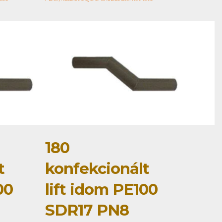
180
t
konfekcionált
00
lift idom PE100
SDR17 PN8