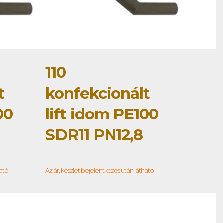
110
t
konfekcionált
00
lift idom PE100
SDR11 PN12,8
ható
Az ár, készlet bejelentkezés után látható