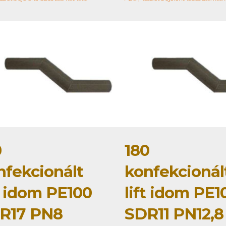
0
180
nfekcionált
konfekcionál
t idom PE100
lift idom PE1
R17 PN8
SDR11 PN12,8