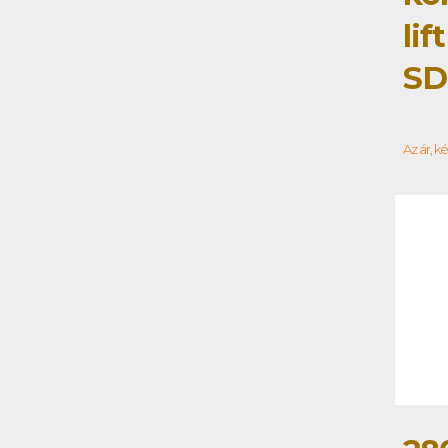
lif
SD
Az ár, k