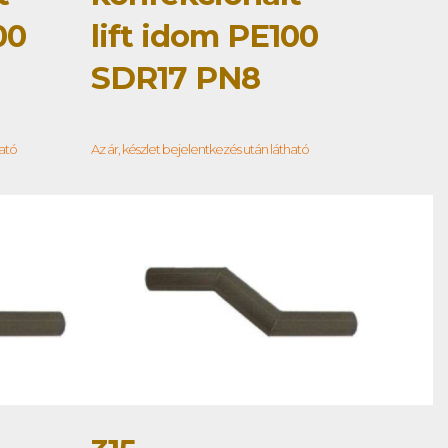
00
lift idom PE100
SDR17 PN8
ható
Az ár, készlet bejelentkezés után látható