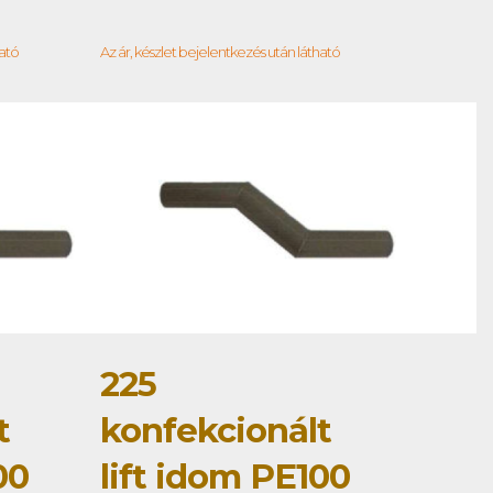
ható
Az ár, készlet bejelentkezés után látható
225
t
konfekcionált
00
lift idom PE100