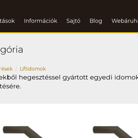
atások
Információk
Sajtó
Blog
Webáruh
gória
rések
Liftidomok
ekből hegesztéssel gyártott egyedi idomo
tésére.