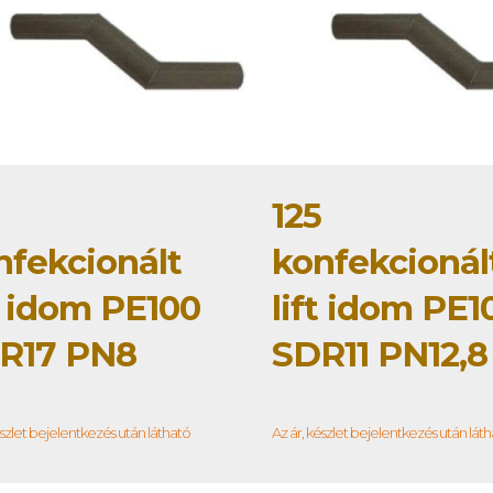
125
nfekcionált
konfekcionál
t idom PE100
lift idom PE1
R17 PN8
SDR11 PN12,8
észlet bejelentkezés után látható
Az ár, készlet bejelentkezés után lát