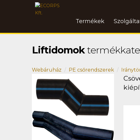
Termékek
Szolgált
Liftidomok
termékkate
Webáruház
PE csőrendszerek
Iránytö
Csöv
kiépí