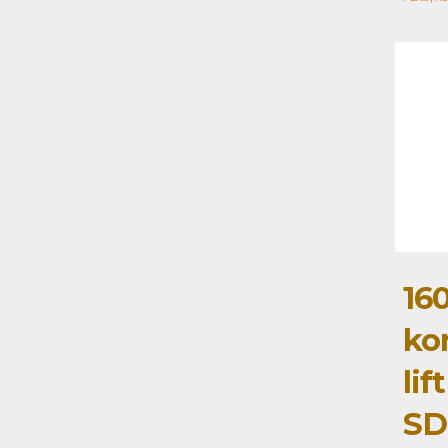
16
ko
lif
SD