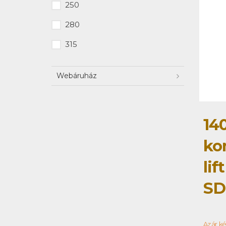
250
280
315
Webáruház
14
ko
lif
SD
Az ár, k