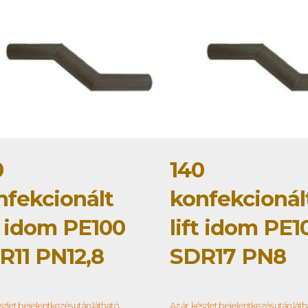
0
140
nfekcionált
konfekcionál
t idom PE100
lift idom PE1
R11 PN12,8
SDR17 PN8
észlet bejelentkezés után látható
Az ár, készlet bejelentkezés után lát