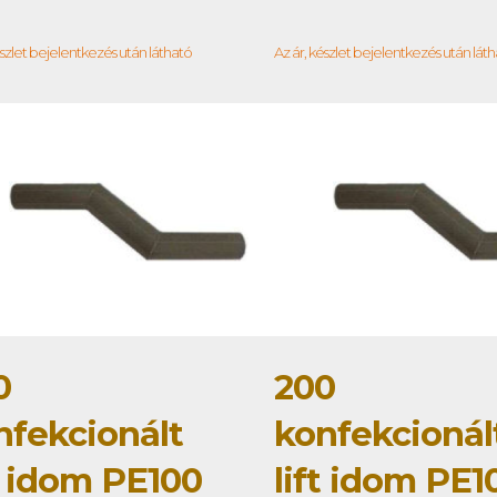
észlet bejelentkezés után látható
Az ár, készlet bejelentkezés után lát
0
200
nfekcionált
konfekcionál
t idom PE100
lift idom PE1