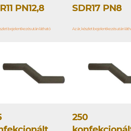
R11 PN12,8
SDR17 PN8
észlet bejelentkezés után látható
Az ár, készlet bejelentkezés után lát
5
250
nfekcionált
konfekcionál