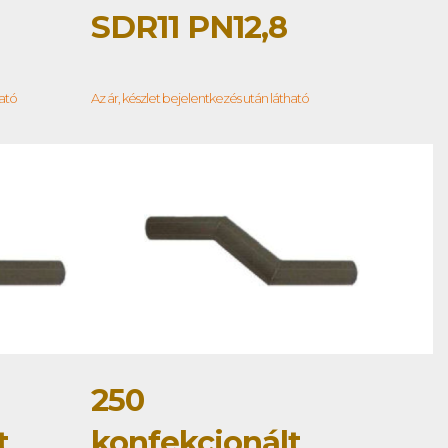
SDR11 PN12,8
ható
Az ár, készlet bejelentkezés után látható
250
t
konfekcionált