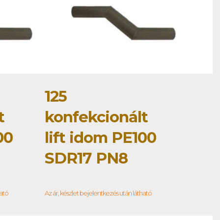
125
t
konfekcionált
00
lift idom PE100
SDR17 PN8
ható
Az ár, készlet bejelentkezés után látható