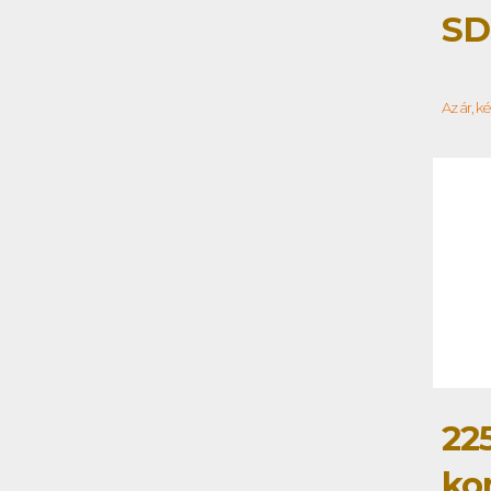
SD
Az ár, k
22
ko