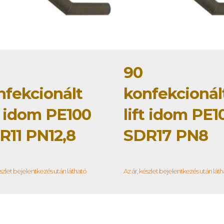
90
nfekcionált
konfekcionál
t idom PE100
lift idom PE1
R11 PN12,8
SDR17 PN8
észlet bejelentkezés után látható
Az ár, készlet bejelentkezés után lát