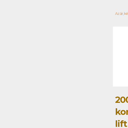
Az ár, k
20
ko
lif