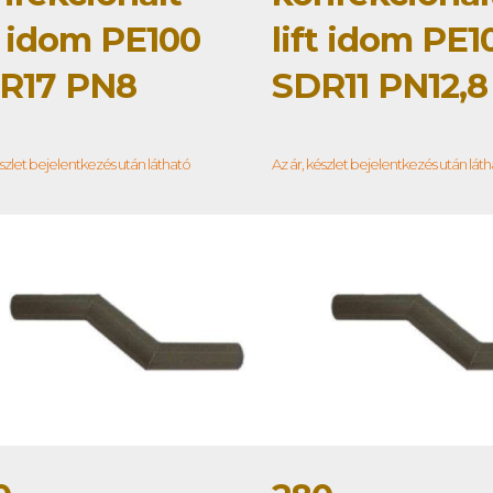
t idom PE100
lift idom PE1
R17 PN8
SDR11 PN12,8
észlet bejelentkezés után látható
Az ár, készlet bejelentkezés után lát