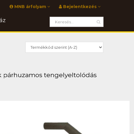
MNB árfolyam
Bejelentkezés
áz
k párhuzamos tengelyeltolódás