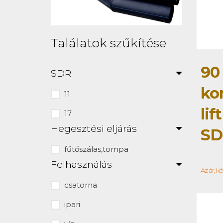
Találatok szűkítése
90
SDR
ko
11
lif
17
Hegesztési eljárás
SD
fűtőszálas,tompa
Felhasználás
Az ár, k
csatorna
ipari