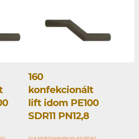
160
t
konfekcionált
00
lift idom PE100
SDR11 PN12,8
ható
Az ár, készlet bejelentkezés után látható