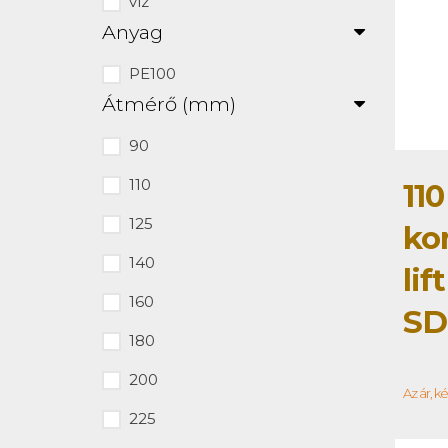
víz
Anyag
PE100
Átmérő (mm)
90
110
110
125
ko
140
lif
160
SD
180
200
Az ár, k
225