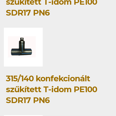
szűkített T-idom PE100
SDR17 PN6
315/140 konfekcionált
szűkített T-idom PE100
SDR17 PN6