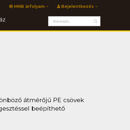
MNB árfolyam
Bejelentkezés
áz
lönböző átmérőjű PE csövek
esztéssel beépíthető