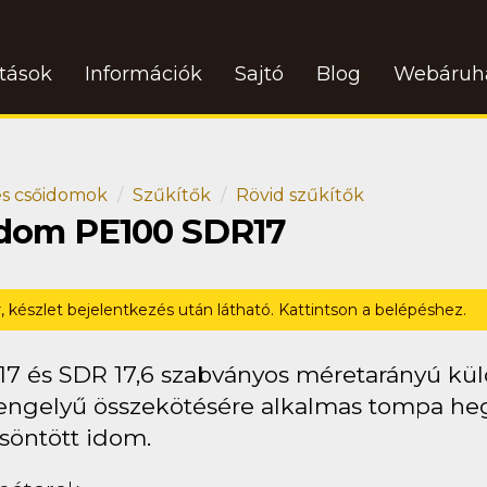
atások
Információk
Sajtó
Blog
Webáruh
s csőidomok
Szűkítők
Rövid szűkítők
 idom PE100 SDR17
r, készlet bejelentkezés után látható. Kattintson a belépéshez.
17 és SDR 17,6 szabványos méretarányú kü
engelyű összekötésére alkalmas tompa heg
söntött idom.