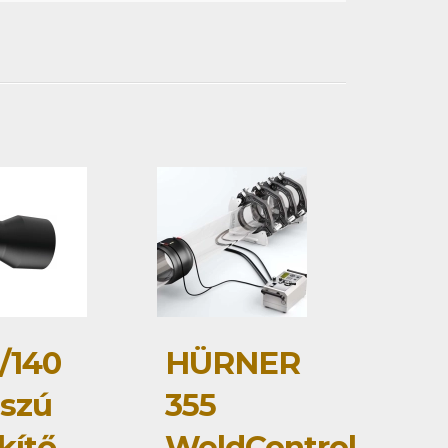
/140
HÜRNER
szú
355
kítő
WeldControl