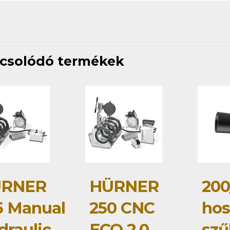
csolódó termékek
RNER
HÜRNER
200
5 Manual
250 CNC
hos
draulic
ECO 2.0
szű