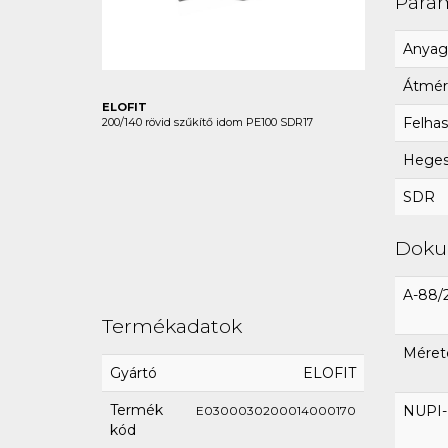
Para
Anyag
Átmér
ELOFIT
Felhas
200/140 rövid szűkítő idom PE100 SDR17
Hegesz
SDR
Dok
A-88/
Termékadatok
Méret
Gyártó
ELOFIT
Termék
NUPI-E
E0300030200014000170
kód