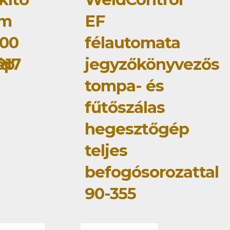
om
EF
00
félautomata
ép
R17
jegyzőkönyvezős
tompa- és
fűtőszálas
hegesztőgép
teljes
befogósorozattal
90-355