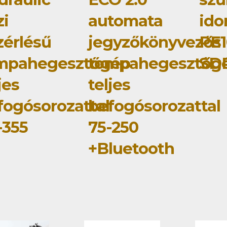
zi
automata
id
zérlésű
jegyzőkönyvezős
PE1
mpahegesztőgép
tompahegesztőg
SD
jes
teljes
fogósorozattal
befogósorozattal
-355
75-250
+Bluetooth