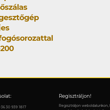
tőszálas
gesztőgép
jes
fogósorozattal
-200
olat:
Regisztráljon!
Regisztráljon weboldalunkon,
 +36 30 939 1817