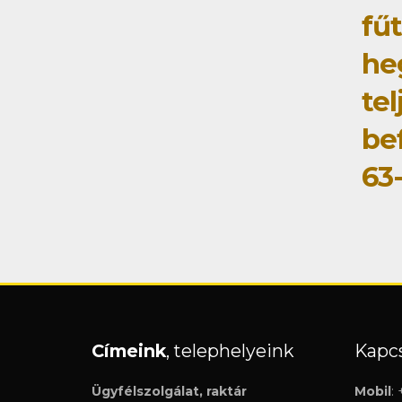
fű
he
tel
be
63
Címeink
, telephelyeink
Kapcs
Ügyfélszolgálat, raktár
Mobil
: