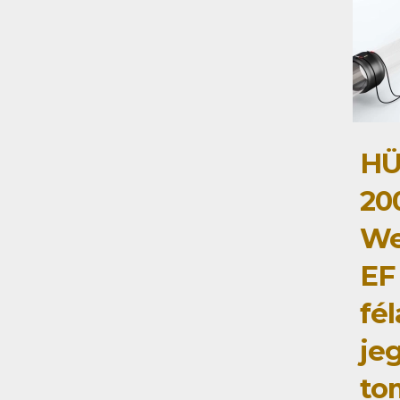
HÜ
20
We
EF
fé
je
to