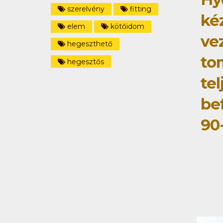
szerelvény
fitting
ké
elem
kötőidom
ve
hegeszthető
to
hegesztős
tel
be
90