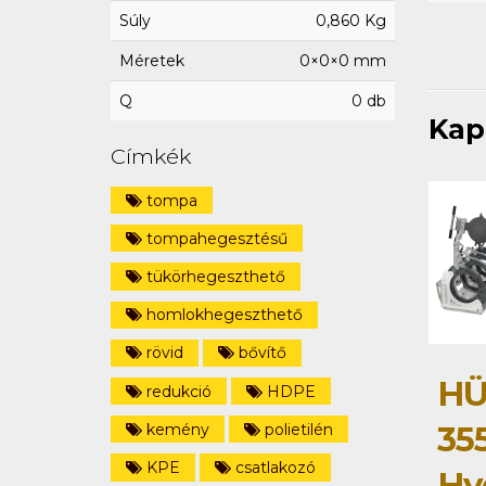
Súly
0,860 Kg
Méretek
0×0×0 mm
Q
0 db
Kap
Címkék
tompa
tompahegesztésű
tükörhegeszthető
homlokhegeszthető
rövid
bővítő
HÜ
redukció
HDPE
35
kemény
polietilén
KPE
csatlakozó
Hy