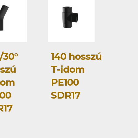
/30°
140 hosszú
szú
T-idom
dom
PE100
00
SDR17
R17