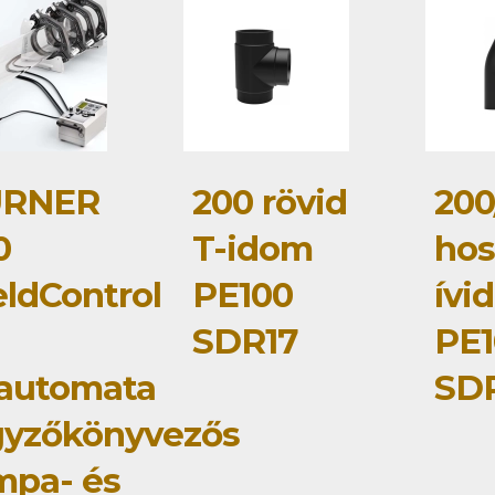
RNER
200 rövid
200
0
T-idom
hos
ldControl
PE100
ívi
SDR17
PE1
lautomata
SD
gyzőkönyvezős
mpa- és