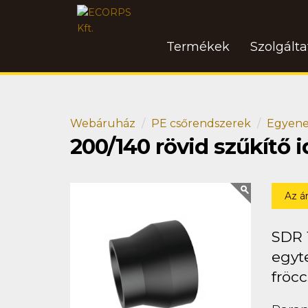
Termékek
Szolgált
Webáruház
PE csőrendszerek
Egyene
200/140 rövid szűkítő
Az á
SDR 
egyt
fröcc