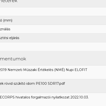
méterek
ő (mm)
ználás
tési eljárás
umentumok
2019 Nemzeti Műszaki Értékelés (NMÉ) Nupi ELOFIT
ek rövid szűkítő idom PE100 SDR17.pdf
CORPS hivatalos forgalmazói nyilatkozat 2022.10.03.