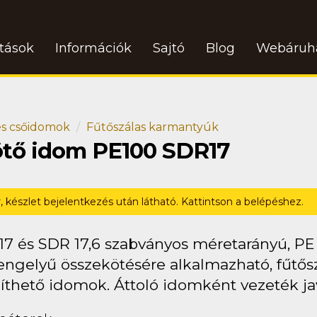
atások
Információk
Sajtó
Blog
Webáruh
s csőidomok
Fűtőszálas karmantyúk
ötő idom PE100 SDR17
r, készlet bejelentkezés után látható. Kattintson a belépéshez.
17 és SDR 17,6 szabványos méretarányú, P
ngelyű összekötésére alkalmazható, fűtősz
íthető idomok. Áttoló idomként vezeték jav