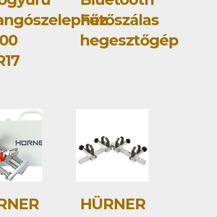
langószelephez
Fűtőszálas
00
hegesztőgép
R17
RNER
HÜRNER