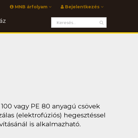
MNB árfolyam
Bejelentkezés
áz
E 100 vagy PE 80 anyagú csövek
álas (elektrofúziós) hegesztéssel
ításánál is alkalmazható.