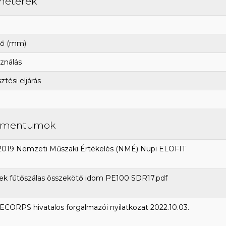
méterek
ő (mm)
ználás
tési eljárás
umentumok
2019 Nemzeti Műszaki Értékelés (NMÉ) Nupi ELOFIT
ek fűtőszálas összekötő idom PE100 SDR17.pdf
CORPS hivatalos forgalmazói nyilatkozat 2022.10.03.