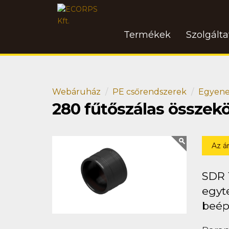
Termékek
Szolgált
Webáruház
PE csőrendszerek
Egyene
280 fűtőszálas összek
Az á
SDR 
egyte
beép