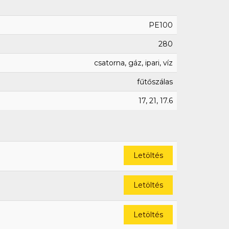
PE100
280
csatorna, gáz, ipari, víz
fűtőszálas
17, 21, 17.6
Letöltés
Letöltés
Letöltés