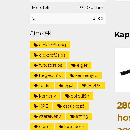
Méretek
0×0×0 mm
Q
21 db
Címkék
Kap
elektrofitting
elektrofúziós
fűtőspirálos
elgef
hegesztős
karmanytú
toldó
egál
HDPE
kemény
polietilén
28
KPE
csatlakozó
ho
szerelvény
fitting
elem
kötőidom
ac