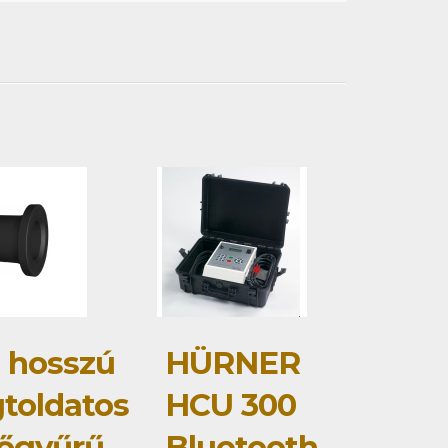
 hosszú
HÜRNER
toldatos
HCU 300
őgyűrű
Bluetooth