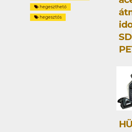
hegeszthető
át
hegesztős
id
SD
PE
HÜ