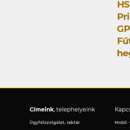
HS
Pri
GP
Fű
he
Címeink
, telephelyeink
Kapcs
Ügyfélszolgálat, raktár
Mobil
: