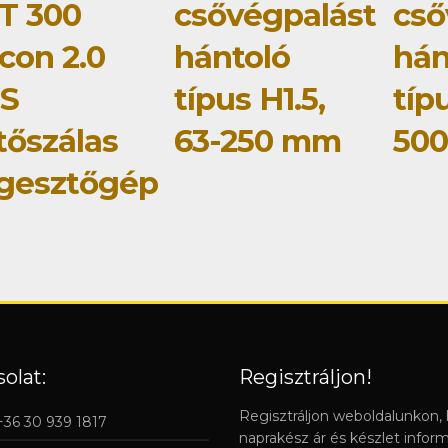
T 300
csővégpalást
cső
con 2.0
hántoló
hán
S
típus H1.5,
típu
tőszálas
63-250 mm
50
gesztőgép
olat:
Regisztráljon!
Regisztráljon weboldalunkon,
 +36 30 939 1817
naprakész ár és készlet infor