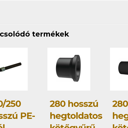
csolódó termékek
0/250
280 hosszú
280
sszú PE-
hegtoldatos
heg
él
kötőgyűrű
köt