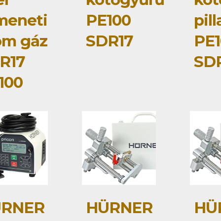
meneti
PE100
pil
om gáz
SDR17
PE1
R17
SD
100
RNER
HÜRNER
HÜ