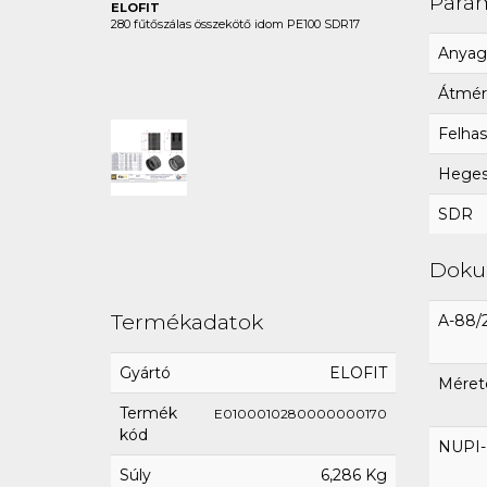
Para
ELOFIT
280 fűtőszálas összekötő idom PE100 SDR17
Anyag
Átmér
Felhas
Hegesz
SDR
Dok
Termékadatok
A-88/
Gyártó
ELOFIT
Méret
Termék
E0100010280000000170
kód
NUPI-E
Súly
6,286 Kg