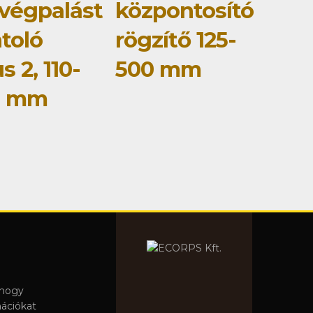
végpalást
központosító
toló
rögzítő 125-
s 2, 110-
500 mm
0 mm
 hogy
mációkat