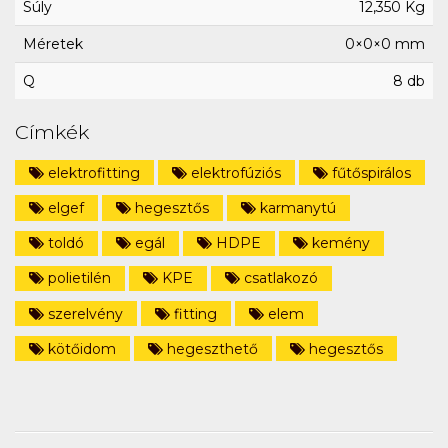
Súly
12,350 Kg
Méretek
0×0×0 mm
Q
8 db
Címkék
elektrofitting
elektrofúziós
fűtőspirálos
elgef
hegesztős
karmanytú
toldó
egál
HDPE
kemény
polietilén
KPE
csatlakozó
szerelvény
fitting
elem
kötőidom
hegeszthető
hegesztős