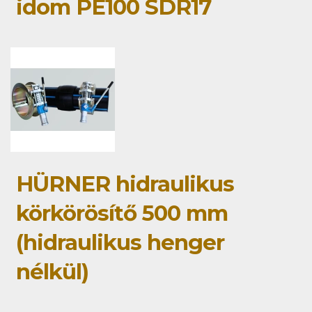
idom PE100 SDR17
HÜRNER hidraulikus
körkörösítő 500 mm
(hidraulikus henger
nélkül)