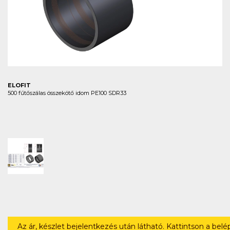
ELOFIT
500 fűtőszálas összekötő idom PE100 SDR33
Az ár, készlet bejelentkezés után látható. Kattintson a bel