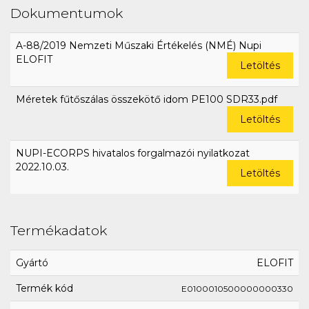
Dokumentumok
A-88/2019 Nemzeti Műszaki Értékelés (NMÉ) Nupi
ELOFIT
Letöltés
Méretek fűtőszálas összekötő idom PE100 SDR33.pdf
Letöltés
NUPI-ECORPS hivatalos forgalmazói nyilatkozat
2022.10.03.
Letöltés
Termékadatok
Gyártó
ELOFIT
Termék kód
E0100010500000000330