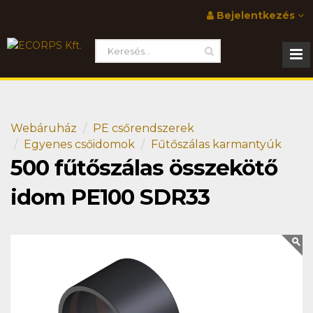
Bejelentkezés
Webáruház
PE csőrendszerek
Egyenes csőidomok
Fűtőszálas karmantyúk
500 fűtőszálas összekötő
idom PE100 SDR33