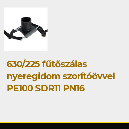
630/225 fűtőszálas
nyeregidom szorítóövvel
PE100 SDR11 PN16