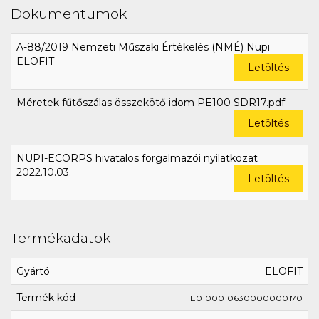
Dokumentumok
A-88/2019 Nemzeti Műszaki Értékelés (NMÉ) Nupi
ELOFIT
Letöltés
Méretek fűtőszálas összekötő idom PE100 SDR17.pdf
Letöltés
NUPI-ECORPS hivatalos forgalmazói nyilatkozat
2022.10.03.
Letöltés
Termékadatok
Gyártó
ELOFIT
Termék kód
E0100010630000000170