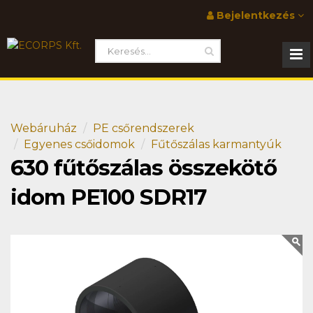
Bejelentkezés
Webáruház
PE csőrendszerek
Egyenes csőidomok
Fűtőszálas karmantyúk
630 fűtőszálas összekötő
idom PE100 SDR17