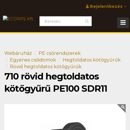
Bejelentkezés
Webáruház
PE csőrendszerek
Egyenes csőidomok
Hegtoldatos kötőgyűrűk
Rövid hegtoldatos kötőgyűrűk
710 rövid hegtoldatos
kötőgyűrű PE100 SDR11