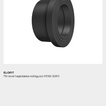
ELOFIT
710 rövid hegtoldatos kötőgyűrű PE100 SDR11