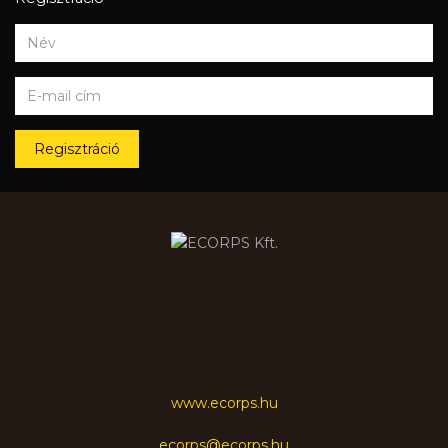
Regisztráció
www.ecorps.hu
ecorps@ecorps.hu