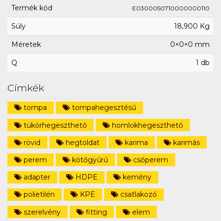
Termék kód
E0300050710000000110
Súly
18,900 Kg
Méretek
0×0×0 mm
Q
1 db
Címkék
tompa
tompahegesztésű
tükörhegeszthető
homlokhegeszthető
rövid
hegtoldat
karima
karimás
perem
kötőgyűrű
csőperem
adapter
HDPE
kemény
polietilén
KPE
csatlakozó
szerelvény
fitting
elem