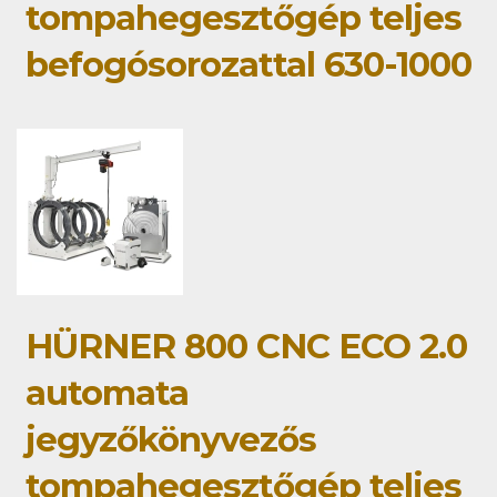
tompahegesztőgép teljes
befogósorozattal 630-1000
HÜRNER 800 CNC ECO 2.0
automata
jegyzőkönyvezős
tompahegesztőgép teljes