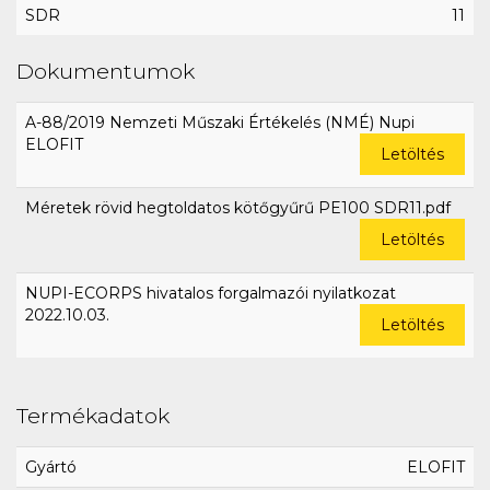
SDR
11
Dokumentumok
A-88/2019 Nemzeti Műszaki Értékelés (NMÉ) Nupi
ELOFIT
Letöltés
Méretek rövid hegtoldatos kötőgyűrű PE100 SDR11.pdf
Letöltés
NUPI-ECORPS hivatalos forgalmazói nyilatkozat
2022.10.03.
Letöltés
Termékadatok
Gyártó
ELOFIT