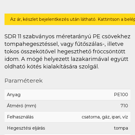
Az ár, készlet bejelentkezés után látható. Kattintson a bel
SDR 11 szabványos méretarányú PE csövekhez
tompahegesztéssel, vagy fűtőszálas-, illetve
tokos összekötővel hegeszthető fröccsöntött
idom. A mögé helyezett lazakarimával együtt
oldható kötés kialakítására szolgál.
Paraméterek
Anyag
PE100
Átmérő (mm)
710
Felhasználás
csatorna, gáz, ipari, víz
Hegesztési eljárás
tompa