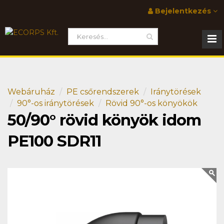
Bejelentkezés
Webáruház
PE csőrendszerek
Iránytörések
90°-os iránytörések
Rövid 90°-os könyökök
50/90° rövid könyök idom
PE100 SDR11