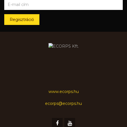
Regisztráció
www.ecorps.hu
ecorps@ecorps.hu