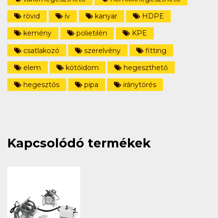
rövid
ív
kanyar
HDPE
kemény
polietilén
KPE
csatlakozó
szerelvény
fitting
elem
kötőidom
hegeszthető
hegesztős
pipa
iránytörés
Kapcsolódó termékek