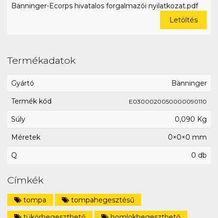
Bänninger-Ecorps hivatalos forgalmazói nyilatkozat.pdf
Letöltés
Termékadatok
Gyártó
Bänninger
Termék kód
E0300020050000090110
Súly
0,090 Kg
Méretek
0×0×0 mm
Q
0 db
Címkék
tompa
tompahegesztésű
tükörhegeszthető
homlokhegeszthető