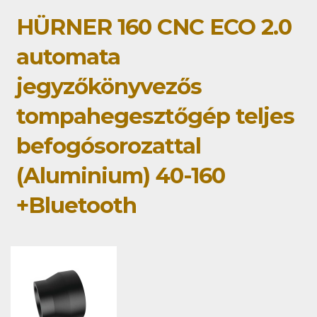
HÜRNER 160 CNC ECO 2.0
automata
jegyzőkönyvezős
tompahegesztőgép teljes
befogósorozattal
(Aluminium) 40-160
+Bluetooth