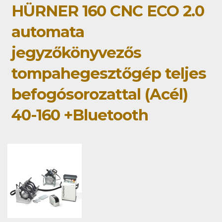
HÜRNER 160 CNC ECO 2.0
automata
jegyzőkönyvezős
tompahegesztőgép teljes
befogósorozattal (Acél)
40-160 +Bluetooth