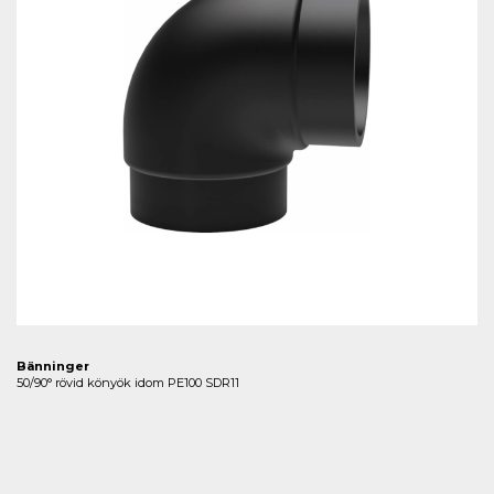
Bänninger
50/90° rövid könyök idom PE100 SDR11