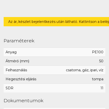
Az ár, készlet bejelentkezés után látható. Kattintson a bel
Paraméterek
Anyag
PE100
Átmérő (mm)
50
Felhasználás
csatorna, gáz, ipari, víz
Hegesztési eljárás
tompa
SDR
11
Dokumentumok