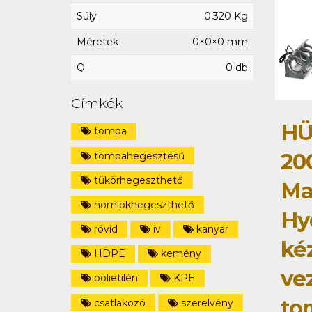
Súly
0,320 Kg
Méretek
0×0×0 mm
Q
0 db
Címkék
HÜ
tompa
20
tompahegesztésű
tükörhegeszthető
Ma
homlokhegeszthető
Hy
rövid
ív
kanyar
ké
HDPE
kemény
ve
polietilén
KPE
to
csatlakozó
szerelvény