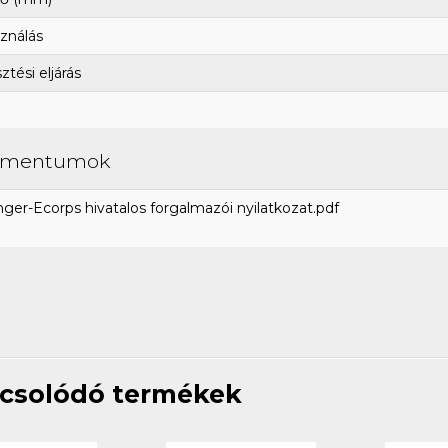
ználás
tési eljárás
umentumok
ger-Ecorps hivatalos forgalmazói nyilatkozat.pdf
csolódó termékek