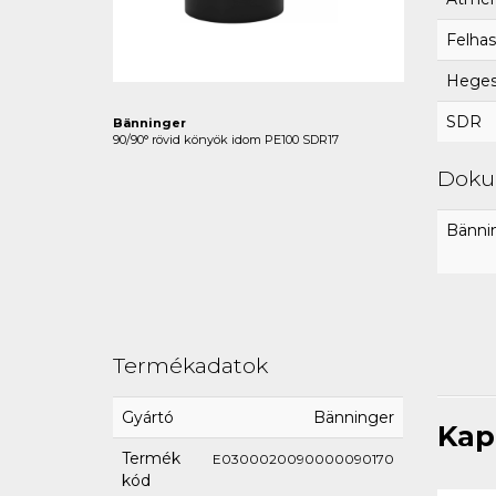
Felhas
Hegesz
SDR
Bänninger
90/90° rövid könyök idom PE100 SDR17
Dok
Bännin
Termékadatok
Gyártó
Bänninger
Kap
Termék
E0300020090000090170
kód