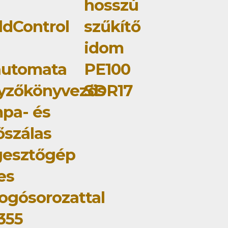
hosszú
dControl
szűkítő
idom
automata
PE100
yzőkönyvezős
SDR17
pa- és
őszálas
gesztőgép
jes
ogósorozattal
355