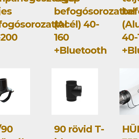
jes
befogósorozattal
bef
fogósorozattal
(Acél) 40-
(Al
-200
160
40-
+Bluetooth
+Bl
/90
90 rövid T-
HÜ