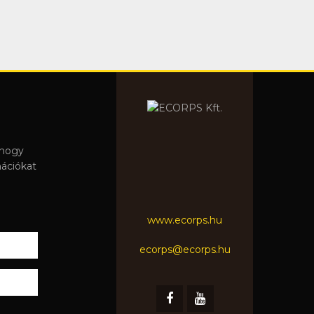
 hogy
mációkat
www.ecorps.hu
ecorps@ecorps.hu