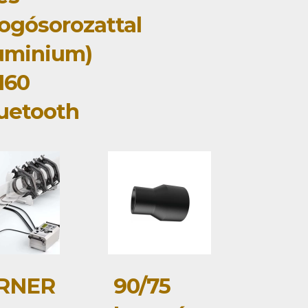
ogósorozattal
uminium)
160
uetooth
RNER
90/75