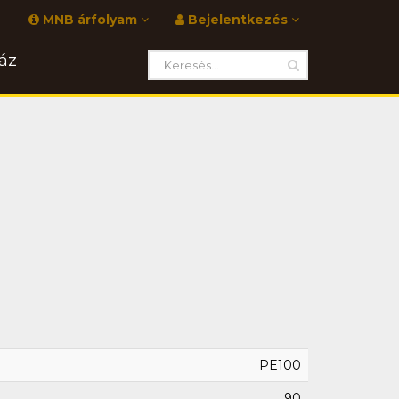
MNB árfolyam
Bejelentkezés
áz
PE100
90