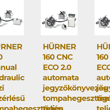
RNER
HÜRNER
HÜ
0
160 CNC
160
nual
ECO 2.0
ECO
draulic
automata
au
zi
jegyzőkönyvezős
jeg
zérlésű
tompahegesztőg
to
mpahegesztőgép
teljes
tel