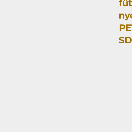
fű
ny
PE
SD