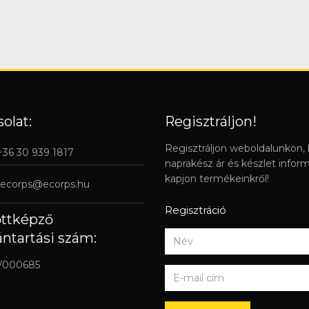
olat:
Regisztráljon!
Regisztráljon weboldalunkon,
 +36 30 939 1817
naprakész ár és készlet infor
kapjon termékeinkről!
ecorps@ecorps.hu
Regisztráció
őttképző
ántartási szám:
/000685