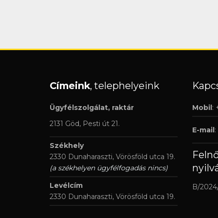
Címeink
, telephelyeink
Kapcs
Ügyfélszolgálat, raktár
Mobil
:
2131 Göd, Pesti út 21.
E-mail
:
Székhely
Feln
2330 Dunaharaszti, Vörösföld utca 19.
nyilv
(a székhelyen ügyfélfogadás nincs)
Levélcím
B/2024
2330 Dunaharaszti, Vörösföld utca 19.