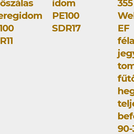
tőszálas
idom
355
eregidom
PE100
Wel
100
SDR17
EF
R11
fél
jeg
tom
fűt
he
tel
bef
90-