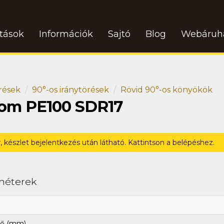
atások
Információk
Sajtó
Blog
Webáruh
rések
90°-os iránytörések
Rövid 90°-os könyökök
dom PE100 SDR17
r, készlet bejelentkezés után látható. Kattintson a belépéshez.
méterek
ő (mm)