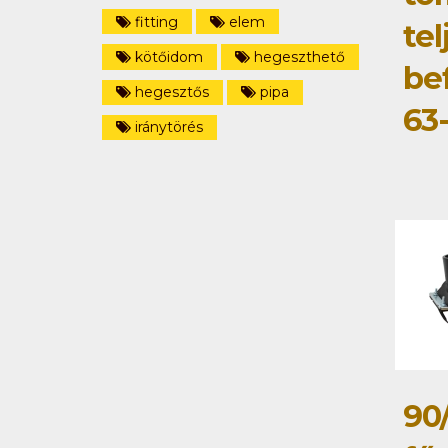
fitting
elem
tel
kötőidom
hegeszthető
be
hegesztős
pipa
63
iránytörés
90