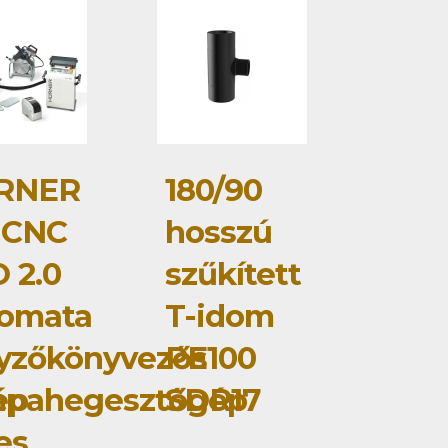
RNER
180/90
 CNC
hosszú
 2.0
szűkített
tomata
T-idom
yzőkönyvezős
PE100
ép
mpahegesztőgép
SDR17
jes