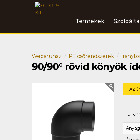
Termékek
Szolgált
Webáruház
PE csőrendszerek
Iránytö
90/90° rövid könyök i
Az á
Para
Anyag
Átmér