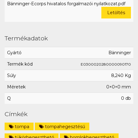
Bänninger-Ecorps hivatalos forgalmazói nyilatkozat.pdf
Letöltés
Termékadatok
Gyártó
Bänninger
Termék kód
E0300020280000090170
Súly
8,240 Kg
Méretek
0×0×0 mm
Q
0 db
Címkék
tompa
tompahegesztésű
tükörhegeszthető
homlokhegeszthető