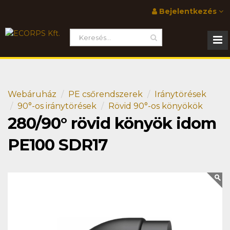
Bejelentkezés
Webáruház
PE csőrendszerek
Iránytörések
90°-os iránytörések
Rövid 90°-os könyökök
280/90° rövid könyök idom
PE100 SDR17