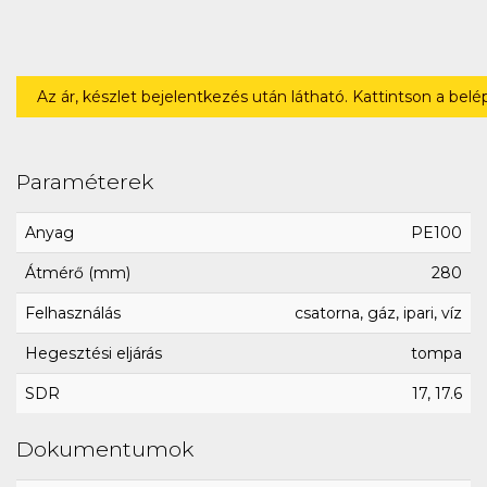
Az ár, készlet bejelentkezés után látható. Kattintson a bel
Paraméterek
Anyag
PE100
Átmérő (mm)
280
Felhasználás
csatorna, gáz, ipari, víz
Hegesztési eljárás
tompa
SDR
17, 17.6
Dokumentumok