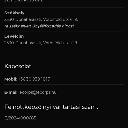
Székhely
2330 Dunaharaszti, Vörösföld utca 19.
(a székhelyen ügyfélfogadás nincs)
Levélcím
2330 Dunaharaszti, Vörösföld utca 19.
Kapcsolat:
Mobil
: +36 30 939 1817
E-mail
:
ecorps@ecorps.hu
Felnőttképző nyilvántartási szám:
B/2024/000685