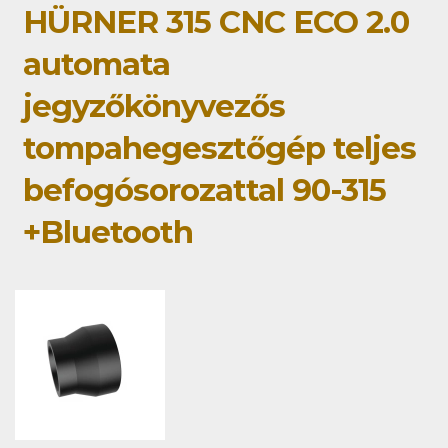
HÜRNER 315 CNC ECO 2.0
automata
jegyzőkönyvezős
tompahegesztőgép teljes
befogósorozattal 90-315
+Bluetooth