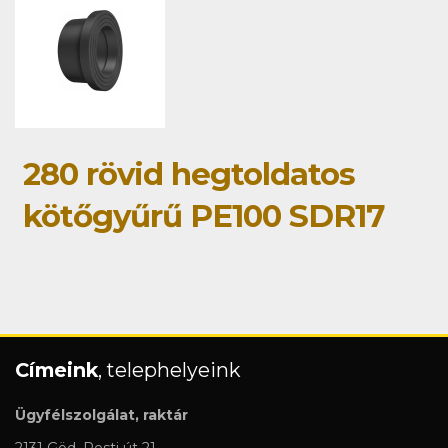
280 rövid hegtoldatos
kötőgyűrű PE100 SDR17
Címeink
, telephelyeink
Ügyfélszolgálat, raktár
2131 Göd, Pesti út 21.