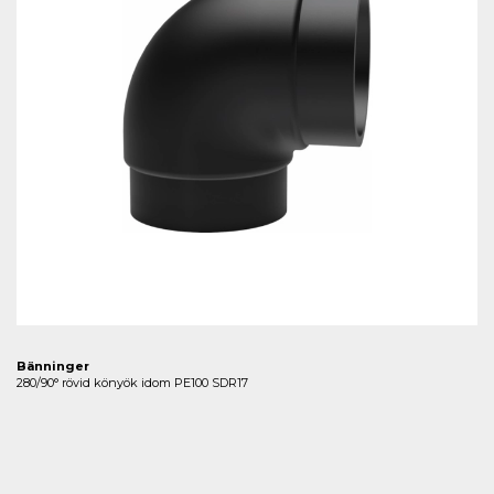
Bänninger
280/90° rövid könyök idom PE100 SDR17