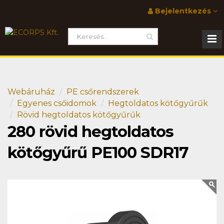
Bejelentkezés
Webáruház
PE csőrendszerek
Egyenes csőidomok
Hegtoldatos kötőgyűrűk
Rövid hegtoldatos kötőgyűrűk
280 rövid hegtoldatos
kötőgyűrű PE100 SDR17