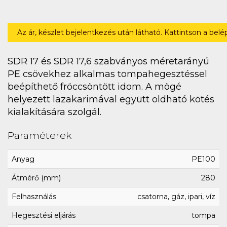
Az ár, készlet bejelentkezés után látható. Kattintson a bel
SDR 17 és SDR 17,6 szabványos méretarányú
PE csövekhez alkalmas tompahegesztéssel
beépíthető fröccsöntött idom. A mögé
helyezett lazakarimával együtt oldható kötés
kialakítására szolgál.
Paraméterek
Anyag
PE100
Átmérő (mm)
280
Felhasználás
csatorna, gáz, ipari, víz
Hegesztési eljárás
tompa