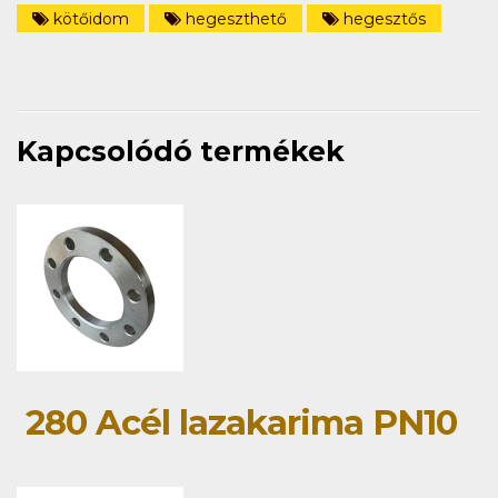
kötőidom
hegeszthető
hegesztős
Kapcsolódó termékek
280 Acél lazakarima PN10