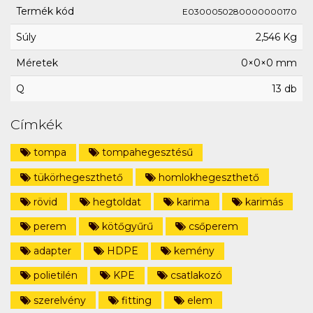
Termék kód
E0300050280000000170
Súly
2,546 Kg
Méretek
0×0×0 mm
Q
13 db
Címkék
tompa
tompahegesztésű
tükörhegeszthető
homlokhegeszthető
rövid
hegtoldat
karima
karimás
perem
kötőgyűrű
csőperem
adapter
HDPE
kemény
polietilén
KPE
csatlakozó
szerelvény
fitting
elem