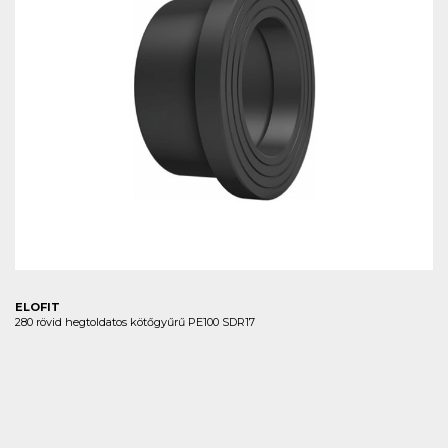
ELOFIT
280 rövid hegtoldatos kötőgyűrű PE100 SDR17