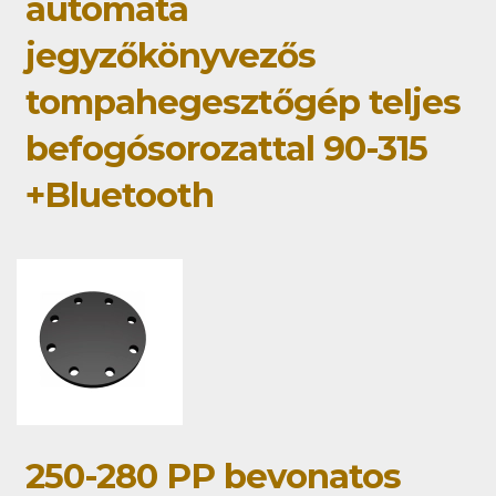
automata
jegyzőkönyvezős
tompahegesztőgép teljes
befogósorozattal 90-315
+Bluetooth
250-280 PP bevonatos