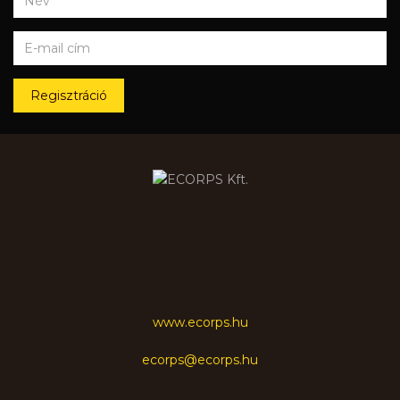
Regisztráció
www.ecorps.hu
ecorps@ecorps.hu