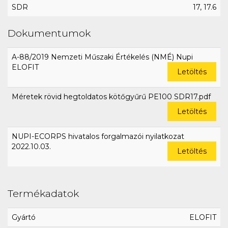
SDR
17, 17.6
Dokumentumok
A-88/2019 Nemzeti Műszaki Értékelés (NMÉ) Nupi
ELOFIT
Letöltés
Méretek rövid hegtoldatos kötőgyűrű PE100 SDR17.pdf
Letöltés
NUPI-ECORPS hivatalos forgalmazói nyilatkozat
2022.10.03.
Letöltés
Termékadatok
Gyártó
ELOFIT