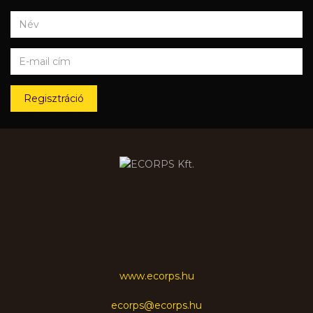
Regisztráció
www.ecorps.hu
ecorps@ecorps.hu