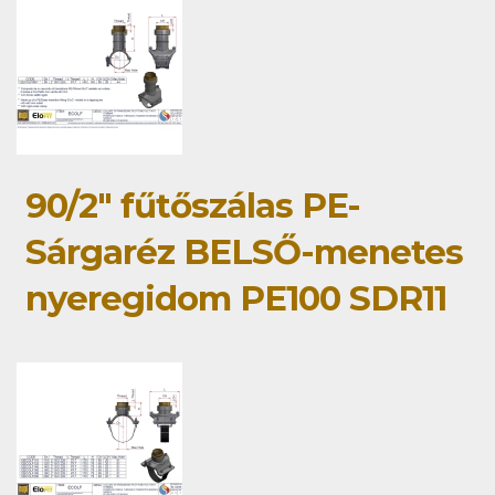
90/2" fűtőszálas PE-
Sárgaréz BELSŐ-menetes
nyeregidom PE100 SDR11