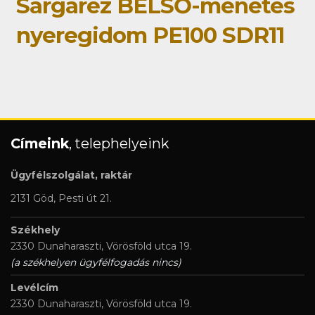
Sárgaréz BELSŐ-menetes
nyeregidom PE100 SDR11
Címeink
, telephelyeink
Ügyfélszolgálat, raktár
2131 Göd, Pesti út 21.
Székhely
2330 Dunaharaszti, Vörösföld utca 19.
(a székhelyen ügyfélfogadás nincs)
Levélcím
2330 Dunaharaszti, Vörösföld utca 19.