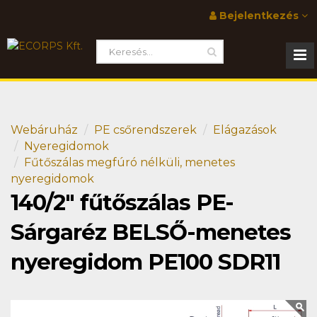
Bejelentkezés
Webáruház
PE csőrendszerek
Elágazások
Nyeregidomok
Fűtőszálas megfúró nélküli, menetes
nyeregidomok
140/2" fűtőszálas PE-
Sárgaréz BELSŐ-menetes
nyeregidom PE100 SDR11