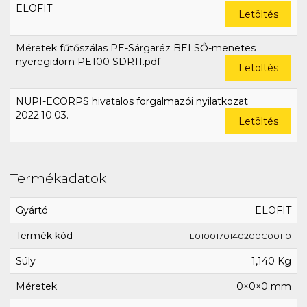
ELOFIT
Letöltés
Méretek fűtőszálas PE-Sárgaréz BELSŐ-menetes
nyeregidom PE100 SDR11.pdf
Letöltés
NUPI-ECORPS hivatalos forgalmazói nyilatkozat
2022.10.03.
Letöltés
Termékadatok
Gyártó
ELOFIT
Termék kód
E0100170140200C00110
Súly
1,140 Kg
Méretek
0×0×0 mm