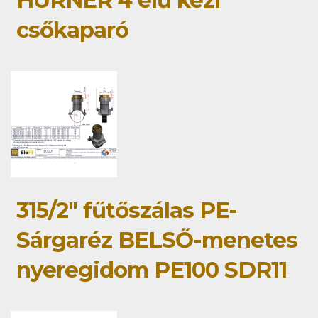
HÜRNER 4 élű kézi
csőkaparó
315/2" fűtőszálas PE-
Sárgaréz BELSŐ-menetes
nyeregidom PE100 SDR11