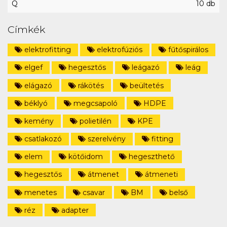
Q
10 db
Címkék
elektrofitting
elektrofúziós
fűtőspirálos
elgef
hegesztős
leágazó
leág
elágazó
rákötés
beültetés
béklyó
megcsapoló
HDPE
kemény
polietilén
KPE
csatlakozó
szerelvény
fitting
elem
kötőidom
hegeszthető
hegesztős
átmenet
átmeneti
menetes
csavar
BM
belső
réz
adapter