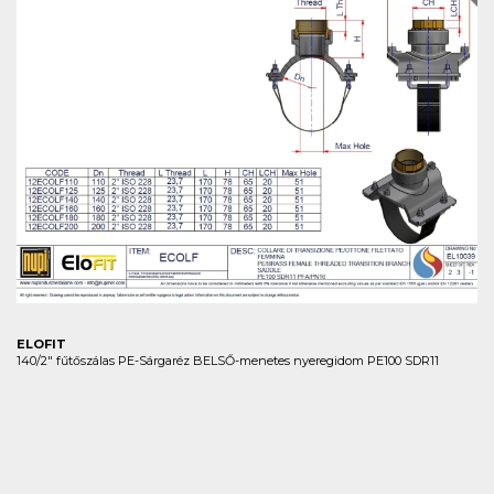
ELOFIT
140/2" fűtőszálas PE-Sárgaréz BELSŐ-menetes nyeregidom PE100 SDR11