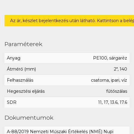
Az ár, készlet bejelentkezés után látható. Kattintson a bel
Paraméterek
Anyag
PE100, sárgaréz
Átmérő (mm)
2", 140
Felhasználás
csatorna, ipari, víz
Hegesztési eljárás
fűtőszálas
SDR
11, 17, 13.6, 17.6
Dokumentumok
A-88/2019 Nemzeti Műszaki Értékelés (NMÉ) Nupi