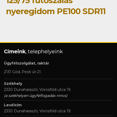
125/75 fűtőszálas
nyeregidom PE100 SDR11
Címeink
, telephelyeink
Ügyfélszolgálat, raktár
2131 Göd, Pesti út 21.
Székhely
2330 Dunaharaszti, Vörösföld utca 19.
(a székhelyen ügyfélfogadás nincs)
Levélcím
2330 Dunaharaszti, Vörösföld utca 19.