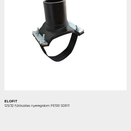
ELOFIT
125/32 fűtőszálas nyeregidom PE100 SDR11