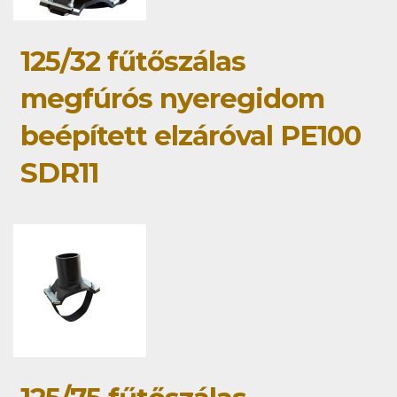
125/32 fűtőszálas
megfúrós nyeregidom
beépített elzáróval PE100
SDR11