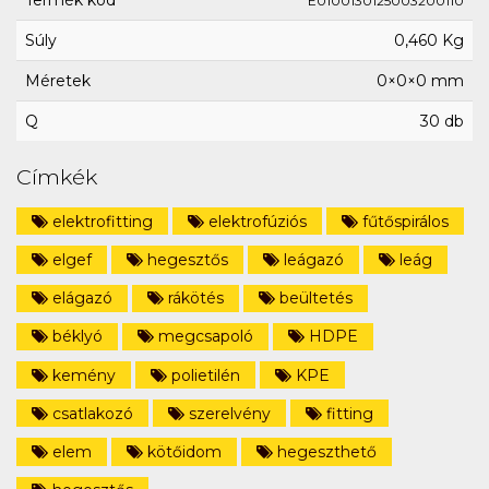
Termék kód
E0100130125003200110
Súly
0,460 Kg
Méretek
0×0×0 mm
Q
30 db
Címkék
elektrofitting
elektrofúziós
fűtőspirálos
elgef
hegesztős
leágazó
leág
elágazó
rákötés
beültetés
béklyó
megcsapoló
HDPE
kemény
polietilén
KPE
csatlakozó
szerelvény
fitting
elem
kötőidom
hegeszthető