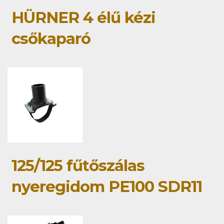
HÜRNER 4 élű kézi
csőkaparó
125/125 fűtőszálas
nyeregidom PE100 SDR11