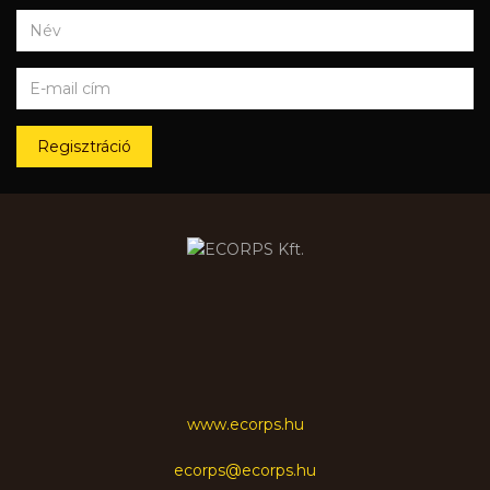
Regisztráció
www.ecorps.hu
ecorps@ecorps.hu