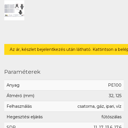
Az ár, készlet bejelentkezés után látható. Kattintson a bel
Paraméterek
Anyag
PE100
Átmérő (mm)
32, 125
Felhasználás
csatorna, gáz, ipari, víz
Hegesztési eljárás
fűtőszálas
SDR
11, 17, 13.6, 17.6