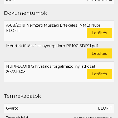
Dokumentumok
A-88/2019 Nemzeti Műszaki Értékelés (NMÉ) Nupi
ELOFIT
Letöltés
Méretek fűtőszálas nyeregidom PE100 SDR11.pdf
Letöltés
NUPI-ECORPS hivatalos forgalmazói nyilatkozat
2022.10.03.
Letöltés
Termékadatok
Gyártó
ELOFIT