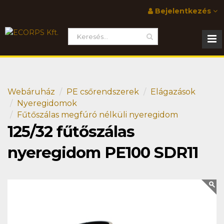
Bejelentkezés
Webáruház
PE csőrendszerek
Elágazások
Nyeregidomok
Fűtőszálas megfúró nélküli nyeregidom
125/32 fűtőszálas
nyeregidom PE100 SDR11