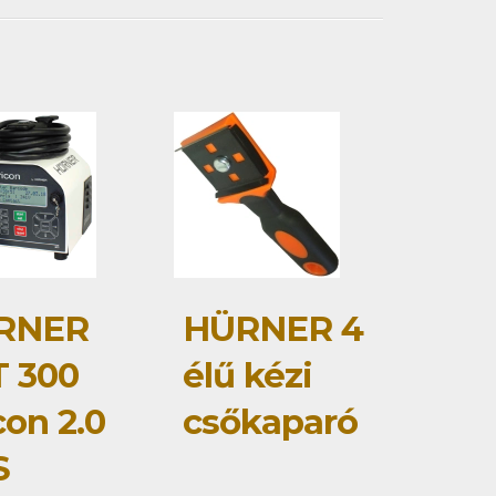
RNER
HÜRNER 4
 300
élű kézi
con 2.0
csőkaparó
S