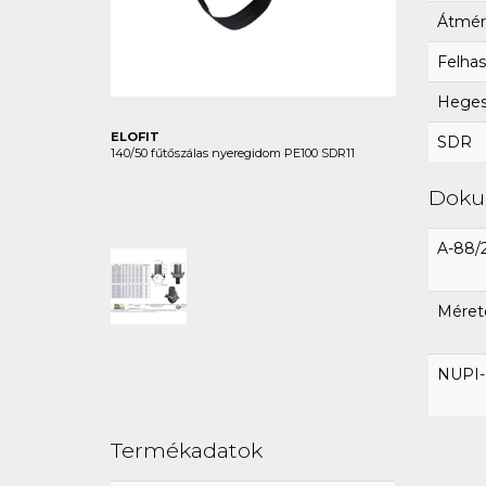
Átmér
Felhas
Hegesz
ELOFIT
SDR
140/50 fűtőszálas nyeregidom PE100 SDR11
Dok
A-88/
Méret
NUPI-E
Termékadatok