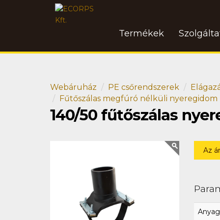
Termékek
Szolgált
Webáruház
PE csőrendszerek
Elágaz
Fűtőszálas megfúró nélküli nyeregidom
140/50 fűtőszálas nye
Az á
Para
Anyag