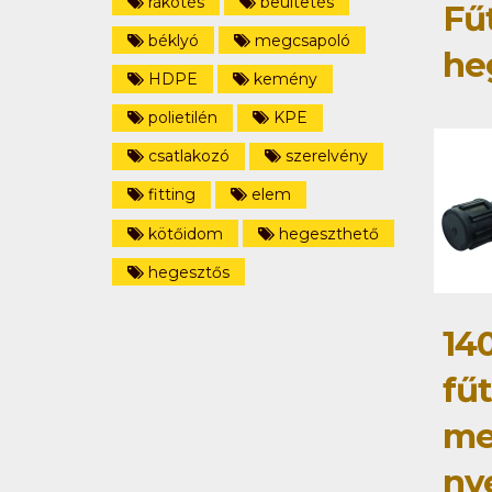
rákötés
beültetés
Fű
béklyó
megcsapoló
he
HDPE
kemény
polietilén
KPE
csatlakozó
szerelvény
fitting
elem
kötőidom
hegeszthető
hegesztős
14
fű
me
ny