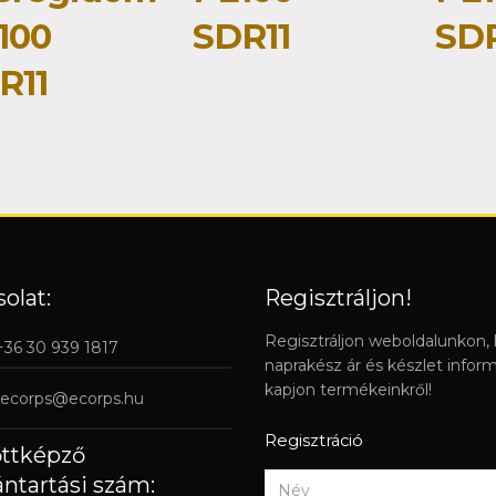
100
SDR11
SDR
R11
olat:
Regisztráljon!
Regisztráljon weboldalunkon,
 +36 30 939 1817
naprakész ár és készlet infor
kapjon termékeinkről!
ecorps@ecorps.hu
Regisztráció
őttképző
ántartási szám: