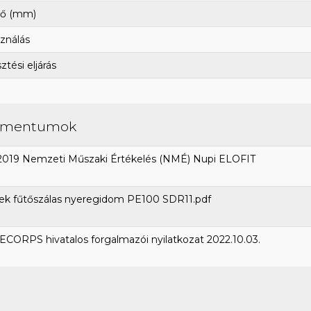
ő (mm)
ználás
tési eljárás
umentumok
2019 Nemzeti Műszaki Értékelés (NMÉ) Nupi ELOFIT
ek fűtőszálas nyeregidom PE100 SDR11.pdf
CORPS hivatalos forgalmazói nyilatkozat 2022.10.03.