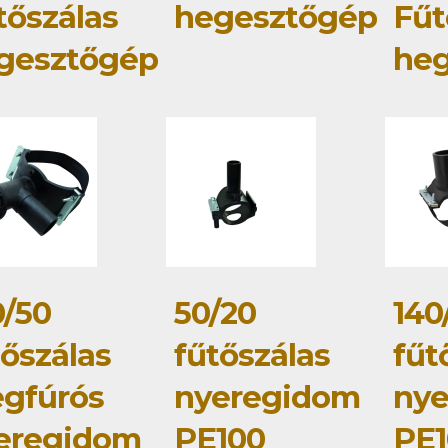
tőszálas
hegesztőgép
Fűt
gesztőgép
he
0/50
50/20
140
tőszálas
fűtőszálas
fűt
gfúrós
nyeregidom
ny
eregidom
PE100
PE1