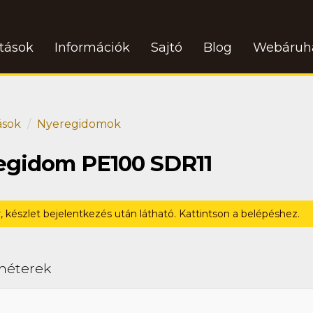
atások
Információk
Sajtó
Blog
Webáruh
ások
Nyeregidomok
regidom PE100 SDR11
r, készlet bejelentkezés után látható. Kattintson a belépéshez.
méterek