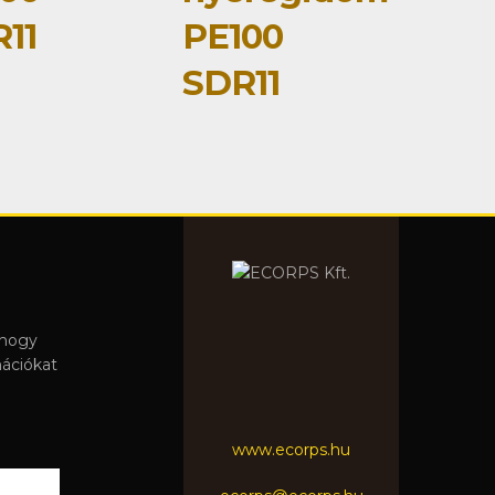
11
PE100
SDR11
 hogy
mációkat
www.ecorps.hu