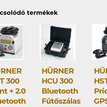
csolódó termékek
RNER
HÜRNER
HÜ
T 300
HCU 300
HST
nt + 2.0
Bluetooth
Pri
uetooth
Fűtőszálas
GP