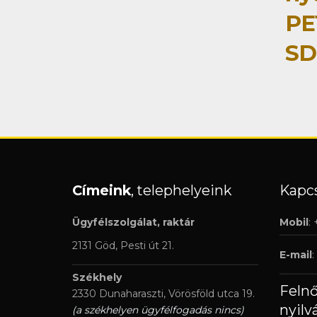
PE
SD
Címeink
, telephelyeink
Kapcs
Ügyfélszolgálat, raktár
Mobil
:
2131 Göd, Pesti út 21.
E-mail
:
Székhely
Feln
2330 Dunaharaszti, Vörösföld utca 19.
nyilv
(a székhelyen ügyfélfogadás nincs)