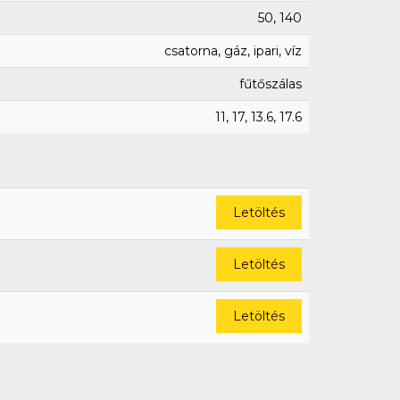
50, 140
csatorna, gáz, ipari, víz
fűtőszálas
11, 17, 13.6, 17.6
Letöltés
Letöltés
Letöltés