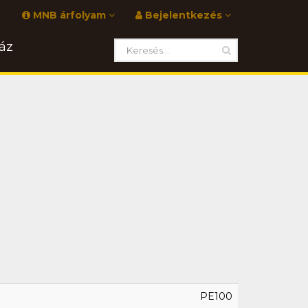
MNB árfolyam
Bejelentkezés
áz
PE100