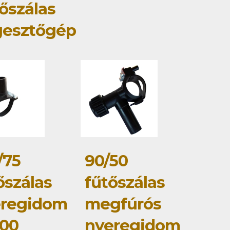
őszálas
gesztőgép
/75
90/50
őszálas
fűtőszálas
eregidom
megfúrós
00
nyeregidom