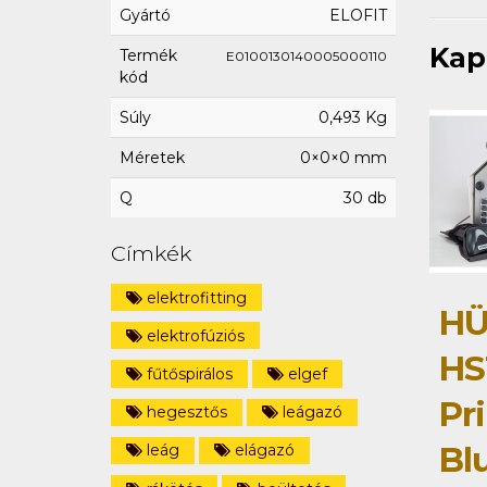
Gyártó
ELOFIT
Kap
Termék
E0100130140005000110
kód
Súly
0,493 Kg
Méretek
0×0×0 mm
Q
30 db
Címkék
elektrofitting
HÜ
elektrofúziós
HS
fűtőspirálos
elgef
Pri
hegesztős
leágazó
Bl
leág
elágazó