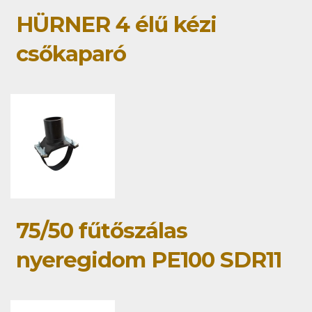
HÜRNER 4 élű kézi
csőkaparó
75/50 fűtőszálas
nyeregidom PE100 SDR11