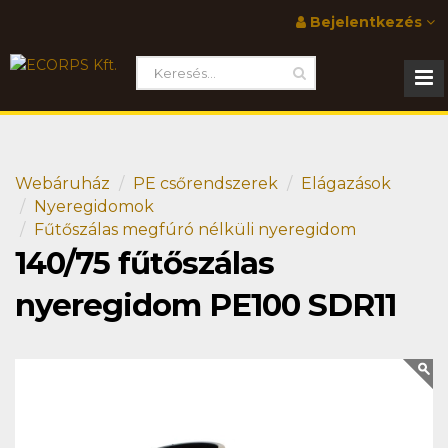
Bejelentkezés
Webáruház
PE csőrendszerek
Elágazások
Nyeregidomok
Fűtőszálas megfúró nélküli nyeregidom
140/75 fűtőszálas
nyeregidom PE100 SDR11