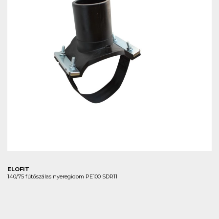
ELOFIT
140/75 fűtőszálas nyeregidom PE100 SDR11