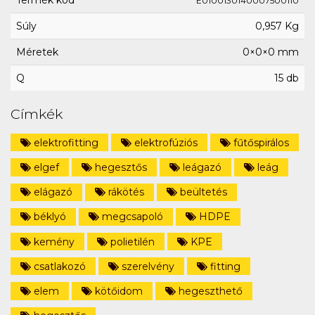
Termék kód
E0100130140007500110
Súly
0,957 Kg
Méretek
0×0×0 mm
Q
15 db
Címkék
elektrofitting
elektrofúziós
fűtőspirálos
elgef
hegesztős
leágazó
leág
elágazó
rákötés
beültetés
béklyó
megcsapoló
HDPE
kemény
polietilén
KPE
csatlakozó
szerelvény
fitting
elem
kötőidom
hegeszthető