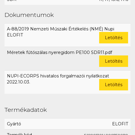
Dokumentumok
A-88/2019 Nemzeti Műszaki Értékelés (NMÉ) Nupi
ELOFIT
Letöltés
Méretek fűtőszálas nyeregidom PE100 SDR11.pdf
Letöltés
NUPI-ECORPS hivatalos forgalmazói nyilatkozat
2022.10.03.
Letöltés
Termékadatok
Gyártó
ELOFIT