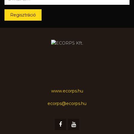
Regisztráció
www.ecorps.hu
ecorps@ecorps.hu