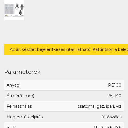
Az ár, készlet bejelentkezés után látható. Kattintson a bel
Paraméterek
Anyag
PE100
Átmérő (mm)
75, 140
Felhasználás
csatorna, gáz, ipari, víz
Hegesztési eljárás
fűtőszálas
SDR
11, 17, 13.6, 17.6