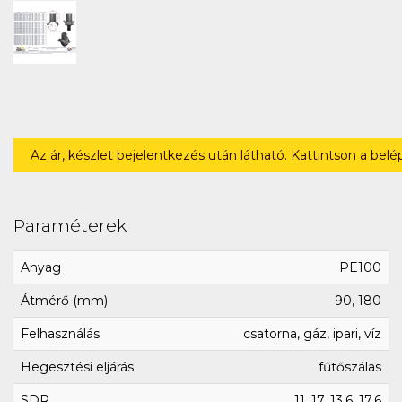
Az ár, készlet bejelentkezés után látható. Kattintson a bel
Paraméterek
Anyag
PE100
Átmérő (mm)
90, 180
Felhasználás
csatorna, gáz, ipari, víz
Hegesztési eljárás
fűtőszálas
SDR
11, 17, 13.6, 17.6