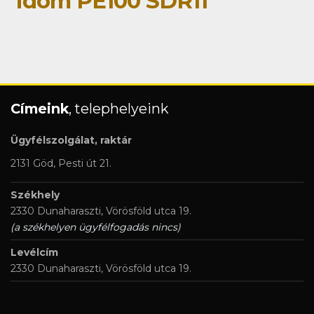
idom PE100 SDR11
Címeink
, telephelyeink
Ügyfélszolgálat, raktár
2131 Göd, Pesti út 21.
Székhely
2330 Dunaharaszti, Vörösföld utca 19.
(a székhelyen ügyfélfogadás nincs)
Levélcím
2330 Dunaharaszti, Vörösföld utca 19.