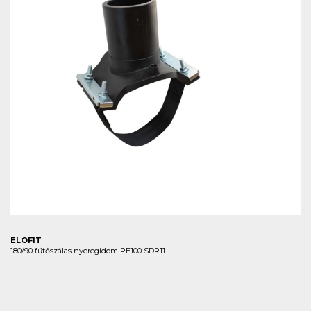
ELOFIT
180/90 fűtőszálas nyeregidom PE100 SDR11