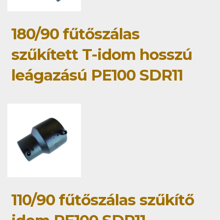
180/90 fűtőszálas
szűkített T-idom hosszú
leágazású PE100 SDR11
110/90 fűtőszálas szűkítő