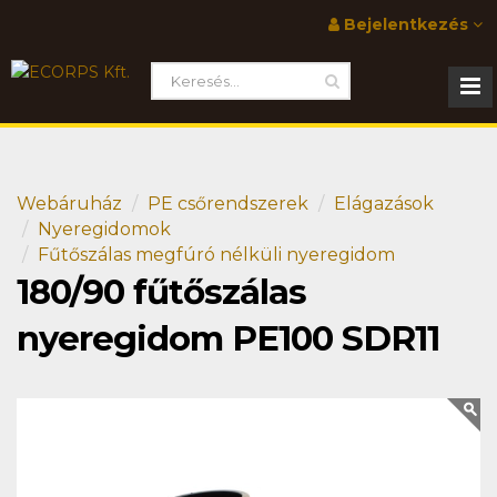
Bejelentkezés
Webáruház
PE csőrendszerek
Elágazások
Nyeregidomok
Fűtőszálas megfúró nélküli nyeregidom
180/90 fűtőszálas
nyeregidom PE100 SDR11