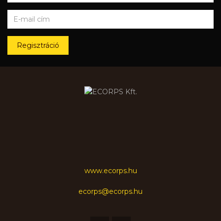
Regisztráció
www.ecorps.hu
ecorps@ecorps.hu