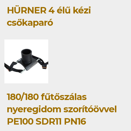
HÜRNER 4 élű kézi
csőkaparó
180/180 fűtőszálas
nyeregidom szorítóövvel
PE100 SDR11 PN16