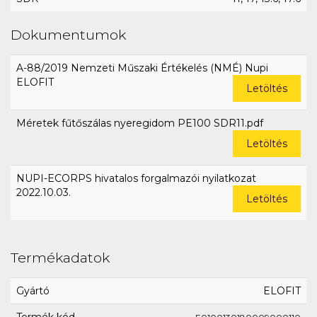
Dokumentumok
A-88/2019 Nemzeti Műszaki Értékelés (NMÉ) Nupi
ELOFIT
Letöltés
Méretek fűtőszálas nyeregidom PE100 SDR11.pdf
Letöltés
NUPI-ECORPS hivatalos forgalmazói nyilatkozat
2022.10.03.
Letöltés
Termékadatok
Gyártó
ELOFIT