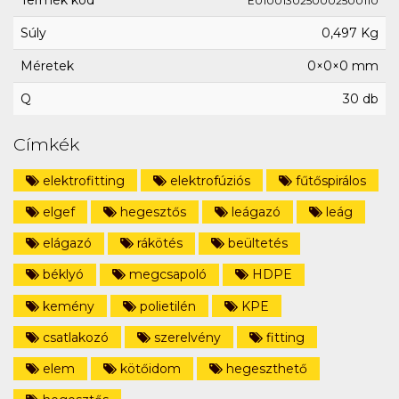
Termék kód
E0100130250002500110
Súly
0,497 Kg
Méretek
0×0×0 mm
Q
30 db
Címkék
elektrofitting
elektrofúziós
fűtőspirálos
elgef
hegesztős
leágazó
leág
elágazó
rákötés
beültetés
béklyó
megcsapoló
HDPE
kemény
polietilén
KPE
csatlakozó
szerelvény
fitting
elem
kötőidom
hegeszthető