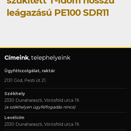
szűkített T-idom hosszú
leágazású PE100 SDR11
Címeink
, telephelyeink
Ügyfélszolgálat, raktár
2131 Göd, Pesti út 21.
Székhely
2330 Dunaharaszti, Vörösföld utca 19.
(a székhelyen ügyfélfogadás nincs)
Levélcím
2330 Dunaharaszti, Vörösföld utca 19.