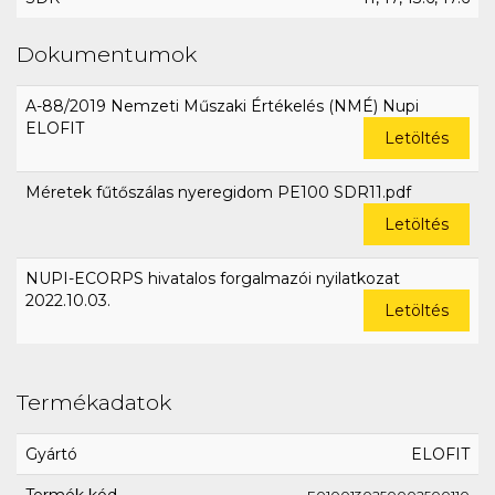
Dokumentumok
A-88/2019 Nemzeti Műszaki Értékelés (NMÉ) Nupi
ELOFIT
Letöltés
Méretek fűtőszálas nyeregidom PE100 SDR11.pdf
Letöltés
NUPI-ECORPS hivatalos forgalmazói nyilatkozat
2022.10.03.
Letöltés
Termékadatok
Gyártó
ELOFIT