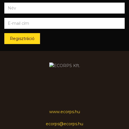
Regisztráció
www.ecorps.hu
ecorps@ecorps.hu