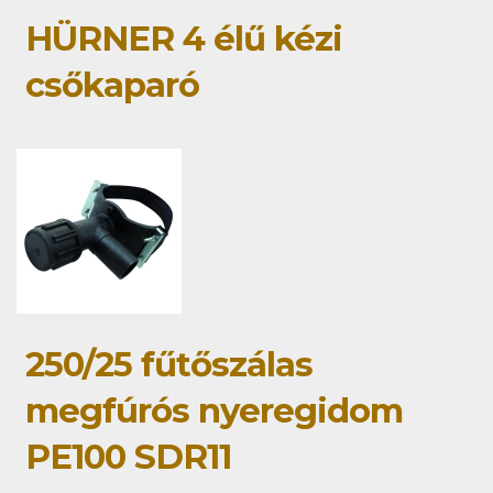
HÜRNER 4 élű kézi
csőkaparó
250/25 fűtőszálas
megfúrós nyeregidom
PE100 SDR11