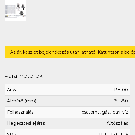
Az ár, készlet bejelentkezés után látható. Kattintson a bel
Paraméterek
Anyag
PE100
Átmérő (mm)
25, 250
Felhasználás
csatorna, gáz, ipari, víz
Hegesztési eljárás
fűtőszálas
SDR
11, 17, 13.6, 17.6