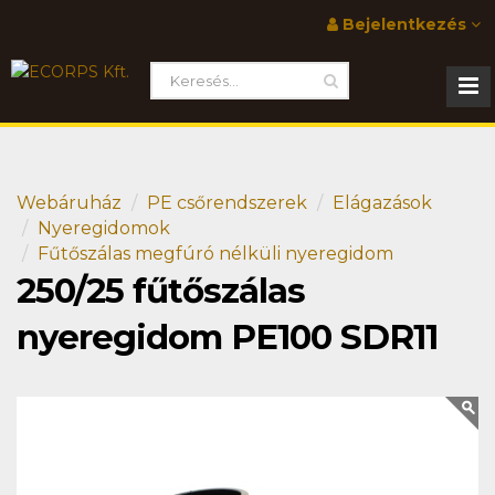
Bejelentkezés
Webáruház
PE csőrendszerek
Elágazások
Nyeregidomok
Fűtőszálas megfúró nélküli nyeregidom
250/25 fűtőszálas
nyeregidom PE100 SDR11