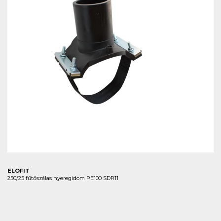
ELOFIT
250/25 fűtőszálas nyeregidom PE100 SDR11