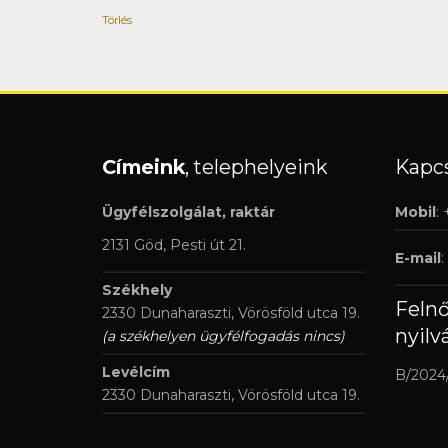
Törlés
Címeink
, telephelyeink
Kapcs
Ügyfélszolgálat, raktár
Mobil
:
2131 Göd, Pesti út 21.
E-mail
:
Székhely
Feln
2330 Dunaharaszti, Vörösföld utca 19.
nyilv
(a székhelyen ügyfélfogadás nincs)
Levélcím
B/2024
2330 Dunaharaszti, Vörösföld utca 19.