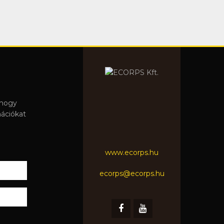
 hogy
mációkat
www.ecorps.hu
ecorps@ecorps.hu