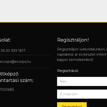
olat:
Regisztráljon!
Regisztráljon weboldalunkon,
 +36 30 939 1817
naprakész ár és készlet infor
kapjon termékeinkről!
ecorps@ecorps.hu
Regisztráció
őttképző
ántartási szám:
/000685
Regisztráció