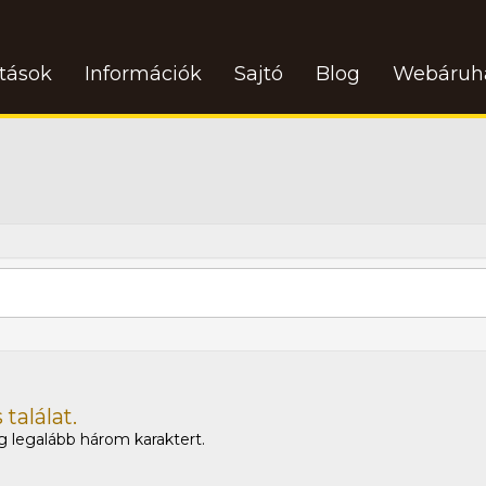
atások
Információk
Sajtó
Blog
Webáruh
találat.
 legalább három karaktert.