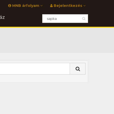
MNB árfolyam
Bejelentkezés
áz