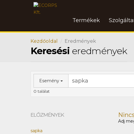
Termékek
Szolgált
Kezdőoldal
Eredmények
Keresési
eredmények
Esemény
0 találat
Nincs 
ELŐZMÉNYEK
Adj meg
sapka