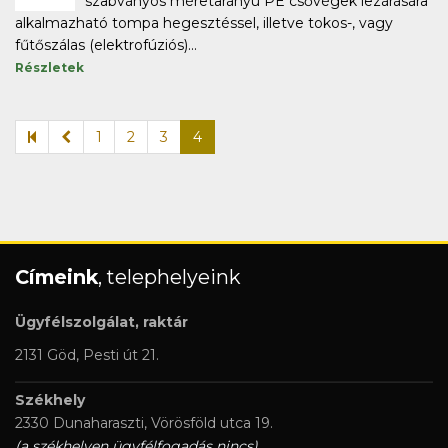
szabványos méretarányú PE csővégek lezárására
alkalmazható tompa hegesztéssel, illetve tokos-, vagy
fűtőszálas (elektrofúziós)...
Részletek
1
2
3
4
Címeink
, telephelyeink
Ügyfélszolgálat, raktár
2131 Göd, Pesti út 21.
Székhely
2330 Dunaharaszti, Vörösföld utca 19.
(a székhelyen ügyfélfogadás nincs)