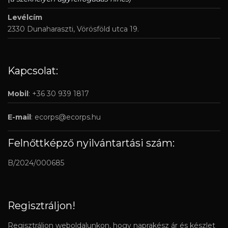
Levélcím
2330 Dunaharaszti, Vörösföld utca 19.
Kapcsolat:
Mobil
: +36 30 939 1817
E-mail
:
ecorps@ecorps.hu
Felnőttképző nyilvántartási szám:
B/2024/000685
Regisztráljon!
Regisztráljon weboldalunkon, hogy naprakész ár és készlet