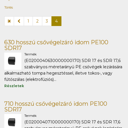
Törlés
1
2
3
4
630 hosszú csővégelzáró idom PE100
SDR17
Termék
(E0200040630000000170) SDR 17 és SDR 17,6
szabványos méretarányú PE csővégek lezárására
alkalmazható tompa hegesztéssel, illetve tokos-, vagy
fűtőszálas (elektrofúziós)...
Részletek
710 hosszú csővégelzáró idom PE100
SDR17
Termék
(E0200040710000000170) SDR 17 és SDR 17,6