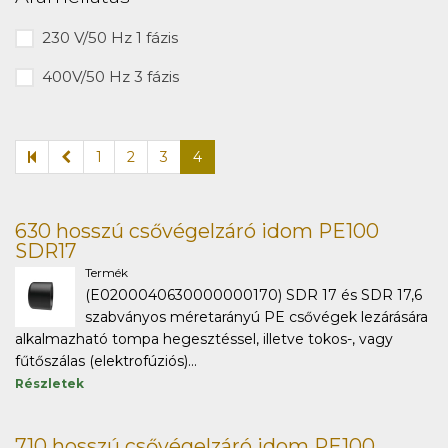
230 V/50 Hz 1 fázis
400V/50 Hz 3 fázis
1
2
3
4
630 hosszú csővégelzáró idom PE100
SDR17
Termék
(E0200040630000000170) SDR 17 és SDR 17,6
szabványos méretarányú PE csővégek lezárására
alkalmazható tompa hegesztéssel, illetve tokos-, vagy
fűtőszálas (elektrofúziós)...
Részletek
710 hosszú csővégelzáró idom PE100