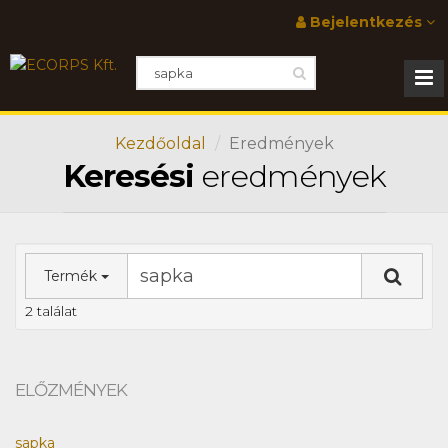
Bejelentkezés
Kezdőoldal
Eredmények
Keresési
eredmények
Termék
2 találat
ELŐZMÉNYEK
sapka