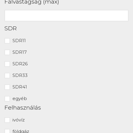
Falvastagság (max)
SDR
SDR11
SDR17
SDR26
SDR33
SDR41
egyéb
Felhasználás
ivóvíz
földgáz