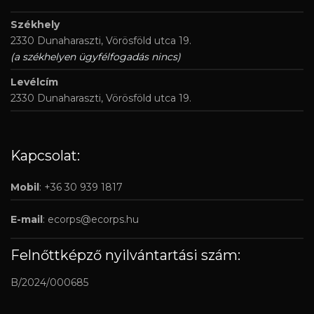
Székhely
2330 Dunaharaszti, Vörösföld utca 19.
(a székhelyen ügyfélfogadás nincs)
Levélcím
2330 Dunaharaszti, Vörösföld utca 19.
Kapcsolat:
Mobil
: +36 30 939 1817
E-mail
:
ecorps@ecorps.hu
Felnőttképző nyilvántartási szám:
B/2024/000685