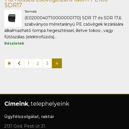
SDR17
Termék
(E0200040710000000170) SDR 17 és SDR 17,6
szabványos méretarányú PE csővégek lezárására
alkalmazható tompa hegesztéssel, illetve tokos-, vagy
fűtőszálas (elektrofúziós)...
Részletek
1
2
3
4
Címeink
, telephelyeink
Ügyfélszolgálat, raktár
2131 Göd, Pesti út 21.