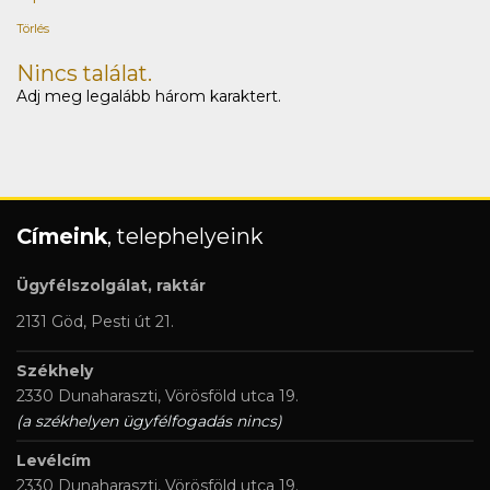
Törlés
Nincs találat.
Adj meg legalább három karaktert.
Címeink
, telephelyeink
Ügyfélszolgálat, raktár
2131 Göd, Pesti út 21.
Székhely
2330 Dunaharaszti, Vörösföld utca 19.
(a székhelyen ügyfélfogadás nincs)
Levélcím
2330 Dunaharaszti, Vörösföld utca 19.