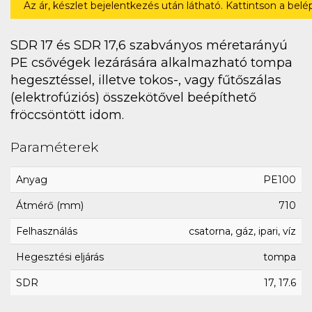
Az ár, készlet bejelentkezés után látható. Kattintson a bel
SDR 17 és SDR 17,6 szabványos méretarányú
PE csővégek lezárására alkalmazható tompa
hegesztéssel, illetve tokos-, vagy fűtőszálas
(elektrofúziós) összekötővel beépíthető
fröccsöntött idom.
Paraméterek
Anyag
PE100
Átmérő (mm)
710
Felhasználás
csatorna, gáz, ipari, víz
Hegesztési eljárás
tompa
SDR
17, 17.6