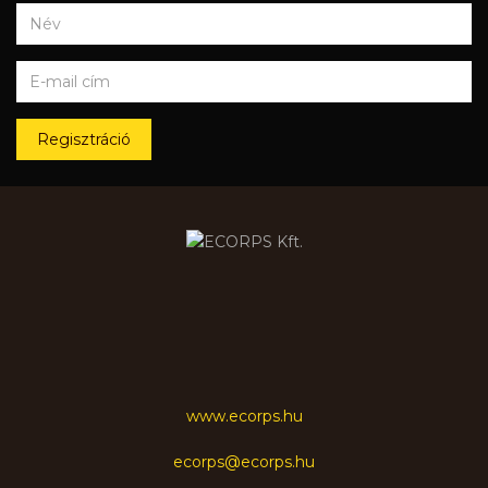
Regisztráció
www.ecorps.hu
ecorps@ecorps.hu