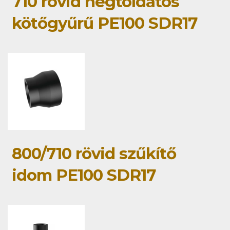
710 rövid hegtoldatos
kötőgyűrű PE100 SDR17
800/710 rövid szűkítő
idom PE100 SDR17