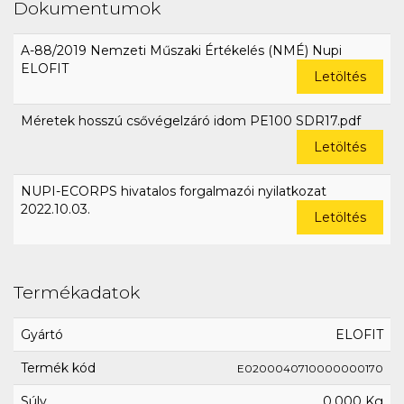
Dokumentumok
A-88/2019 Nemzeti Műszaki Értékelés (NMÉ) Nupi
ELOFIT
Letöltés
Méretek hosszú csővégelzáró idom PE100 SDR17.pdf
Letöltés
NUPI-ECORPS hivatalos forgalmazói nyilatkozat
2022.10.03.
Letöltés
Termékadatok
Gyártó
ELOFIT
Termék kód
E0200040710000000170
Súly
0,000 Kg