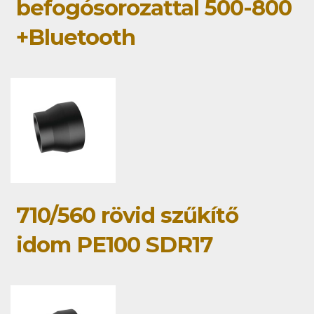
befogósorozattal 500-800
+Bluetooth
710/560 rövid szűkítő
idom PE100 SDR17