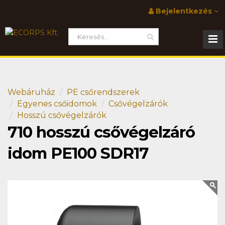
Bejelentkezés
Webáruház
PE csőrendszerek
Egyenes csőidomok
Csővégelzárók
Hosszú csővégelzárók
710 hosszú csővégelzáró
idom PE100 SDR17