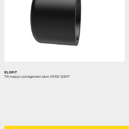
ELOFIT
710 hosszú csővégelzáró idom PE100 SDR17