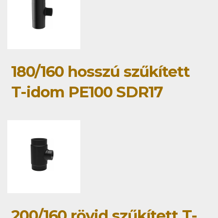
180/160 hosszú szűkített
T-idom PE100 SDR17
200/160 rövid szűkített T-