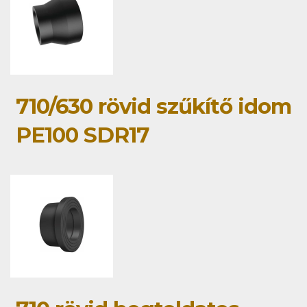
710/630 rövid szűkítő idom
PE100 SDR17