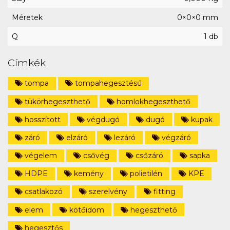
Méretek
0×0×0 mm
Q
1 db
Címkék
tompa
tompahegesztésű
tükörhegeszthető
homlokhegeszthető
hosszított
végdugó
dugó
kupak
záró
elzáró
lezáró
végzáró
végelem
csővég
csőzáró
sapka
HDPE
kemény
polietilén
KPE
csatlakozó
szerelvény
fitting
elem
kötőidom
hegeszthető
hegesztős