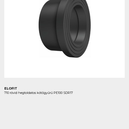
ELOFIT
710 rövid hegtoldatos kötőgyűrű PE100 SDR17