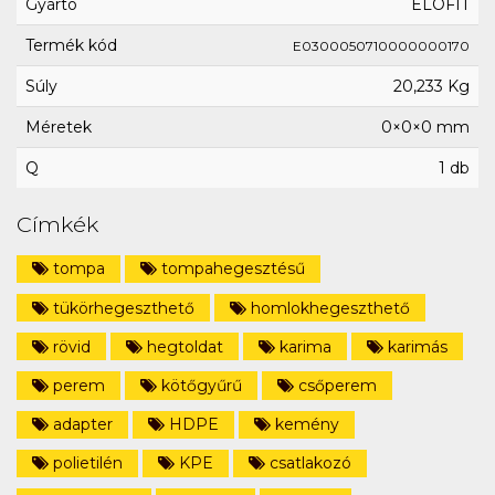
Gyártó
ELOFIT
Termék kód
E0300050710000000170
Súly
20,233 Kg
Méretek
0×0×0 mm
Q
1 db
Címkék
tompa
tompahegesztésű
tükörhegeszthető
homlokhegeszthető
rövid
hegtoldat
karima
karimás
perem
kötőgyűrű
csőperem
adapter
HDPE
kemény
polietilén
KPE
csatlakozó