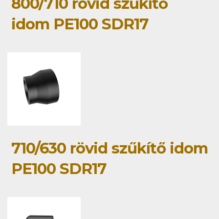
800/710 rövid szűkítő
idom PE100 SDR17
710/630 rövid szűkítő idom
PE100 SDR17