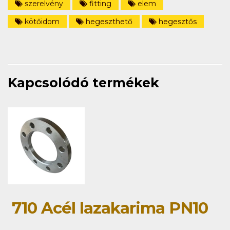
szerelvény
fitting
elem
kötőidom
hegeszthető
hegesztős
Kapcsolódó termékek
710 Acél lazakarima PN10