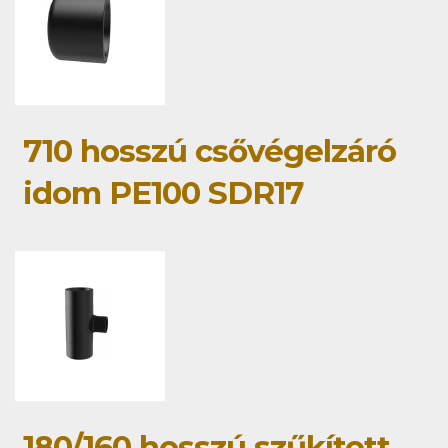
710 hosszú csővégelzáró
idom PE100 SDR17
180/160 hosszú szűkített