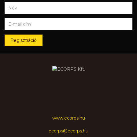
Regisztráció
www.ecorps.hu
ecorps@ecorps.hu