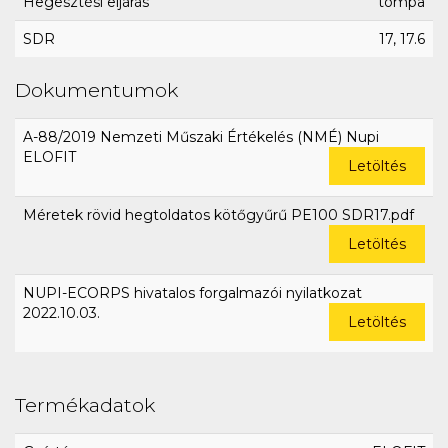
Hegesztési eljárás
tompa
SDR
17, 17.6
Dokumentumok
A-88/2019 Nemzeti Műszaki Értékelés (NMÉ) Nupi
ELOFIT
Letöltés
Méretek rövid hegtoldatos kötőgyűrű PE100 SDR17.pdf
Letöltés
NUPI-ECORPS hivatalos forgalmazói nyilatkozat
2022.10.03.
Letöltés
Termékadatok