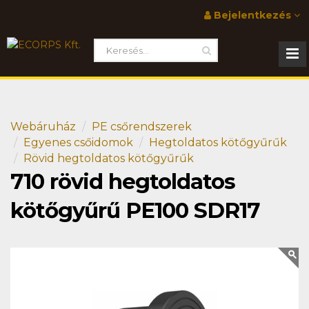
Bejelentkezés
Webáruház
PE csőrendszerek
Egyenes csőidomok
Hegtoldatos kötőgyűrűk
Rövid hegtoldatos kötőgyűrűk
710 rövid hegtoldatos
kötőgyűrű PE100 SDR17