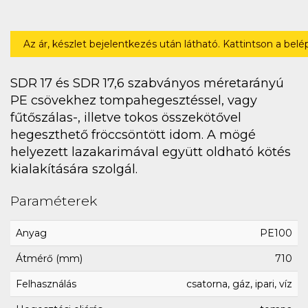
Az ár, készlet bejelentkezés után látható. Kattintson a bel
SDR 17 és SDR 17,6 szabványos méretarányú
PE csövekhez tompahegesztéssel, vagy
fűtőszálas-, illetve tokos összekötővel
hegeszthető fröccsöntött idom. A mögé
helyezett lazakarimával együtt oldható kötés
kialakítására szolgál.
Paraméterek
Anyag
PE100
Átmérő (mm)
710
Felhasználás
csatorna, gáz, ipari, víz