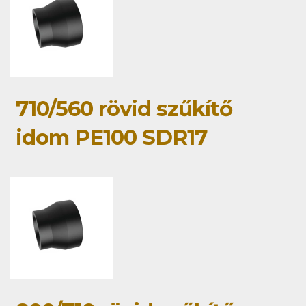
710/560 rövid szűkítő
idom PE100 SDR17