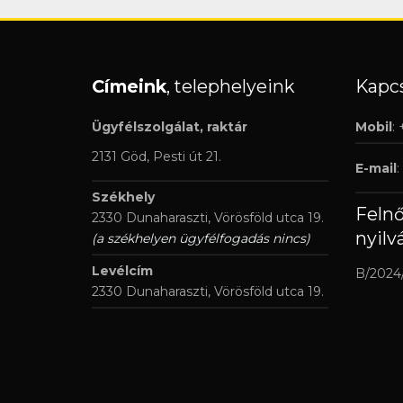
Címeink
, telephelyeink
Kapcs
Ügyfélszolgálat, raktár
Mobil
:
2131 Göd, Pesti út 21.
E-mail
:
Székhely
Feln
2330 Dunaharaszti, Vörösföld utca 19.
nyilv
(a székhelyen ügyfélfogadás nincs)
Levélcím
B/2024
2330 Dunaharaszti, Vörösföld utca 19.