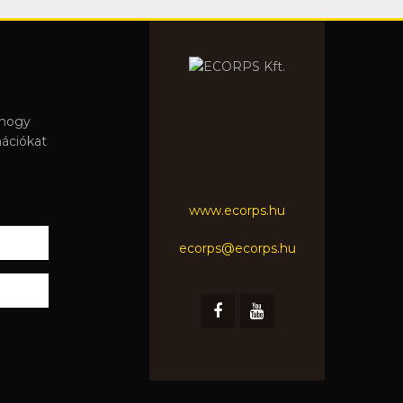
 hogy
mációkat
www.ecorps.hu
ecorps@ecorps.hu