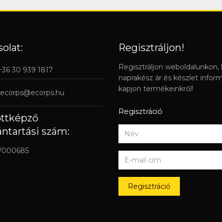
olat:
Regisztráljon!
Regisztráljon weboldalunkon,
 +36 30 939 1817
naprakész ár és készlet infor
kapjon termékeinkről!
ecorps@ecorps.hu
Regisztráció
őttképző
ántartási szám:
/000685
Regisztráció