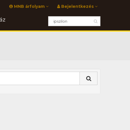
MNB árfolyam
Bejelentkezés
áz