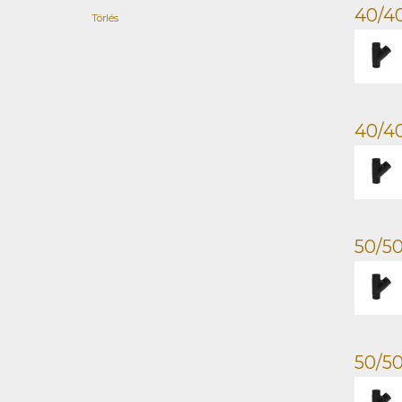
40/4
Törlés
40/4
50/5
50/5