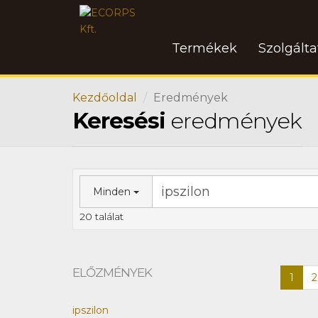
Termékek
Szolgált
Kezdőoldal
Eredmények
Keresési
eredmények
Minden
20 találat
ELŐZMÉNYEK
1
2
ipszilon