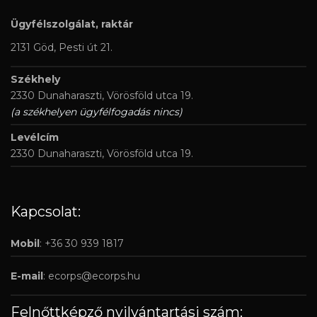
Ügyfélszolgálat, raktár
2131 Göd, Pesti út 21.
Székhely
2330 Dunaharaszti, Vörösföld utca 19.
(a székhelyen ügyfélfogadás nincs)
Levélcím
2330 Dunaharaszti, Vörösföld utca 19.
Kapcsolat:
Mobil
: +36 30 939 1817
E-mail
:
ecorps@ecorps.hu
Felnőttképző nyilvántartási szám: