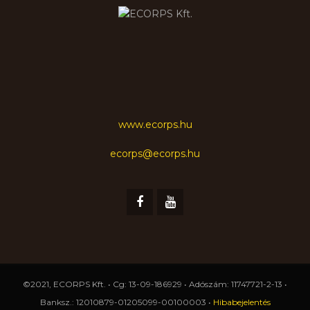
www.ecorps.hu
ecorps@ecorps.hu
©2021, ECORPS Kft. • Cg: 13-09-186929 • Adószám: 11747721-2-13 •
Banksz.: 12010879-01205099-00100003 •
Hibabejelentés