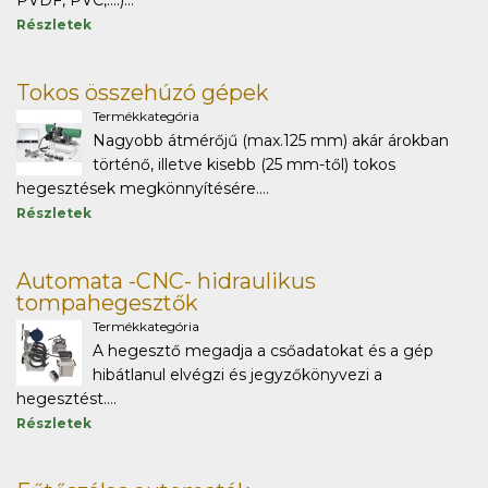
PVDF, PVC,....)...
Részletek
Tokos összehúzó gépek
Termékkategória
Nagyobb átmérőjű (max.125 mm) akár árokban
történő, illetve kisebb (25 mm-től) tokos
hegesztések megkönnyítésére....
Részletek
Automata -CNC- hidraulikus
tompahegesztők
Termékkategória
A hegesztő megadja a csőadatokat és a gép
hibátlanul elvégzi és jegyzőkönyvezi a
hegesztést....
Részletek