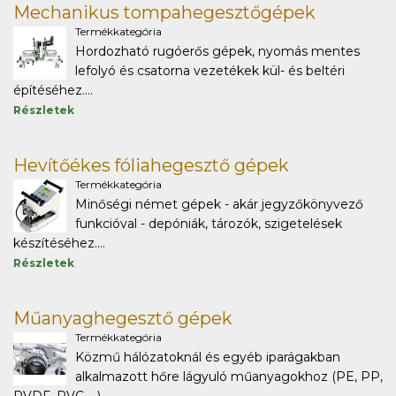
Mechanikus tompahegesztőgépek
Termékkategória
Hordozható rugóerős gépek, nyomás mentes
lefolyó és csatorna vezetékek kül- és beltéri
építéséhez....
Részletek
Hevítőékes fóliahegesztő gépek
Termékkategória
Minőségi német gépek - akár jegyzőkönyvező
funkcióval - depóniák, tározók, szigetelések
készítéséhez....
Részletek
Műanyaghegesztő gépek
Termékkategória
Közmű hálózatoknál és egyéb iparágakban
alkalmazott hőre lágyuló műanyagokhoz (PE, PP,