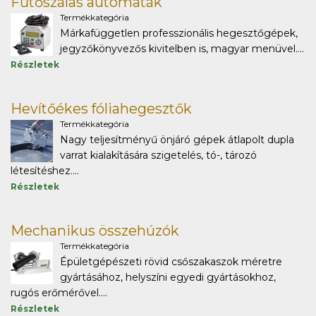
Fűtőszálas automaták
Termékkategória
Márkafüggetlen professzionális hegesztőgépek,
jegyzőkönyvezős kivitelben is, magyar menüvel....
Részletek
Hevítőékes fóliahegesztők
Termékkategória
Nagy teljesítményű önjáró gépek átlapolt dupla
varrat kialakítására szigetelés, tó-, tározó
létesítéshez....
Részletek
Mechanikus összehúzók
Termékkategória
Épületgépészeti rövid csőszakaszok méretre
gyártásához, helyszíni egyedi gyártásokhoz,
rugós erőmérővel....
Részletek