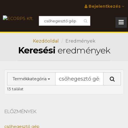
Bejelentkezés
Kezdőoldal
Eredmények
Keresési
eredmények
Termékkategória
13 találat
ELŐZMÉNYEK
csőhegesztő gép