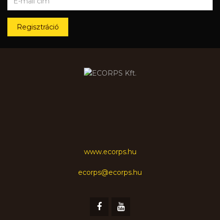
Regisztráció
www.ecorps.hu
ecorps@ecorps.hu