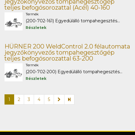
jegyzőkönyvezős tompahegesztőgép
teljes befogósorozattal (Acél) 40-160
Termék
(200-702-161) Egyedülálló tompahegesztés...
Részletek
HÜRNER 200 WeldControl 2.0 félautomata
jegyzőkönyvezős tompahegesztőgép
teljes befogósorozattal 63-200
Termék
(200-702-200) Egyedülálló tompahegesztés...
Részletek
1
2
3
4
5