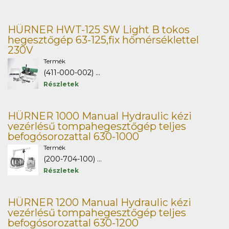
HÜRNER HWT-125 SW Light B tokos
hegesztőgép 63-125,fix hőmérséklettel
230V
Termék
(411-000-002) ...
Részletek
HÜRNER 1000 Manual Hydraulic kézi
vezérlésű tompahegesztőgép teljes
befogósorozattal 630-1000
Termék
(200-704-100) ...
Részletek
HÜRNER 1200 Manual Hydraulic kézi
vezérlésű tompahegesztőgép teljes
befogósorozattal 630-1200