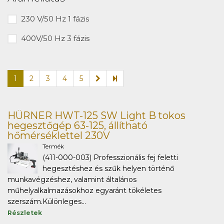
230 V/50 Hz 1 fázis
400V/50 Hz 3 fázis
1
2
3
4
5
HÜRNER HWT-125 SW Light B tokos
hegesztőgép 63-125, állítható
hőmérséklettel 230V
Termék
(411-000-003) Professzionális fej feletti
hegesztéshez és szűk helyen történő
munkavégzéshez, valamint általános
műhelyalkalmazásokhoz egyaránt tökéletes
szerszám.Különleges...
Részletek