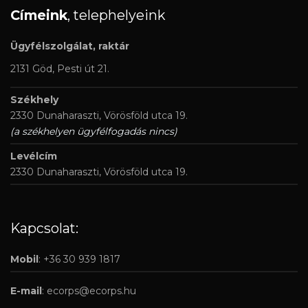
Címeink
, telephelyeink
Ügyfélszolgálat, raktár
2131 Göd, Pesti út 21.
Székhely
2330 Dunaharaszti, Vörösföld utca 19.
(a székhelyen ügyfélfogadás nincs)
Levélcím
2330 Dunaharaszti, Vörösföld utca 19.
Kapcsolat:
Mobil
: +36 30 939 1817
E-mail
:
ecorps@ecorps.hu