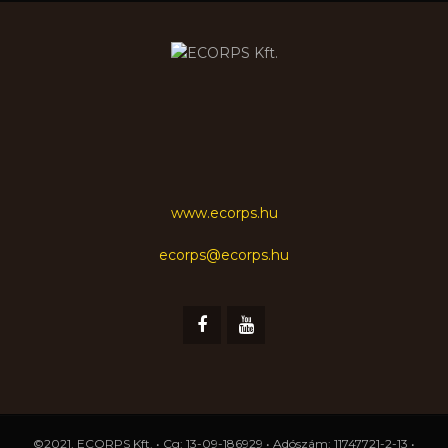
www.ecorps.hu
ecorps@ecorps.hu
©2021, ECORPS Kft. • Cg: 13-09-186929 • Adószám: 11747721-2-13 •