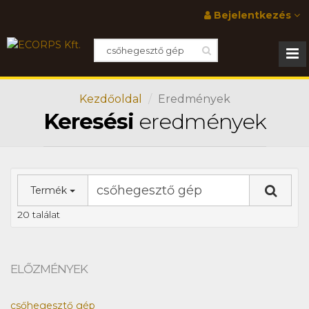
Bejelentkezés
Kezdőoldal
Eredmények
Keresési
eredmények
Termék
20 találat
ELŐZMÉNYEK
csőhegesztő gép