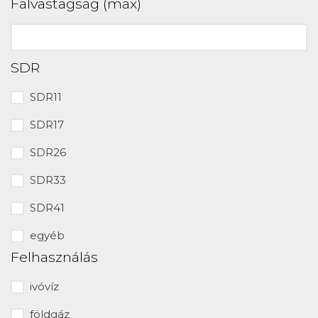
Falvastagság (max)
SDR
SDR11
SDR17
SDR26
SDR33
SDR41
egyéb
Felhasználás
ivóvíz
földgáz