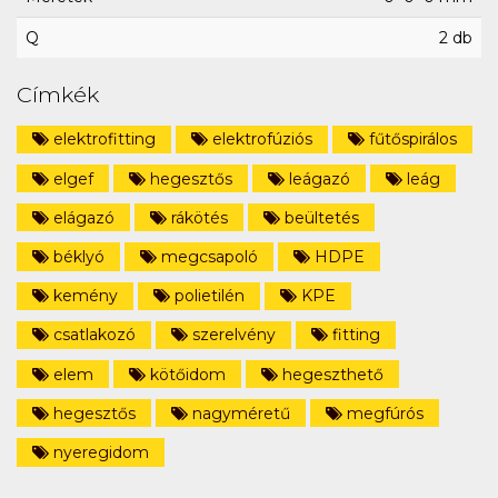
Q
2 db
Címkék
elektrofitting
elektrofúziós
fűtőspirálos
elgef
hegesztős
leágazó
leág
elágazó
rákötés
beültetés
béklyó
megcsapoló
HDPE
kemény
polietilén
KPE
csatlakozó
szerelvény
fitting
elem
kötőidom
hegeszthető
hegesztős
nagyméretű
megfúrós
nyeregidom