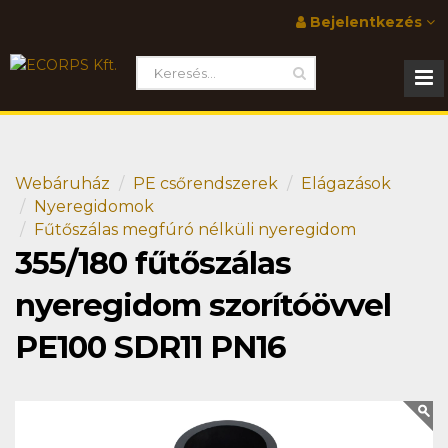
Bejelentkezés
Webáruház
PE csőrendszerek
Elágazások
Nyeregidomok
Fűtőszálas megfúró nélküli nyeregidom
355/180 fűtőszálas
nyeregidom szorítóövvel
PE100 SDR11 PN16