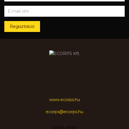
Regisztráció
www.ecorps.hu
ecorps@ecorps.hu