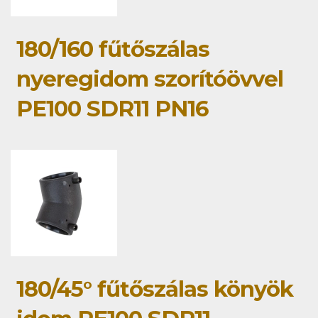
180/160 fűtőszálas
nyeregidom szorítóövvel
PE100 SDR11 PN16
180/45° fűtőszálas könyök