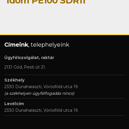
idom PE100 SDR11
Címeink
, telephelyeink
Ügyfélszolgálat, raktár
2131 Göd, Pesti út 21.
Székhely
2330 Dunaharaszti, Vörösföld utca 19.
(a székhelyen ügyfélfogadás nincs)
Levélcím
2330 Dunaharaszti, Vörösföld utca 19.