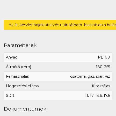
Az ár, készlet bejelentkezés után látható. Kattintson a bel
Paraméterek
Anyag
PE100
Átmérő (mm)
180, 355
Felhasználás
csatorna, gáz, ipari, víz
Hegesztési eljárás
fűtőszálas
SDR
11, 17, 13.6, 17.6
Dokumentumok