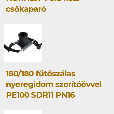
csőkaparó
180/180 fűtőszálas
nyeregidom szorítóövvel
PE100 SDR11 PN16