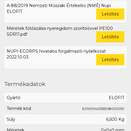
A-88/2019 Nemzeti Műszaki Értékelés (NMÉ) Nupi
ELOFIT
Letöltés
Méretek fűtőszálas nyeregidom szorítóövvel PE100
SDR11.pdf
Letöltés
NUPI-ECORPS hivatalos forgalmazói nyilatkozat
2022.10.03.
Letöltés
Termékadatok
Gyártó
ELOFIT
Termék kód
E0100140355018000110
Súly
6,500 Kg
Méretek
0×0×0 mm