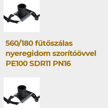
560/180 fűtőszálas
nyeregidom szorítóövvel
PE100 SDR11 PN16