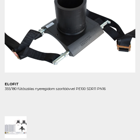
ELOFIT
355/180 fűtőszálas nyeregidom szorítóövvel PE100 SDR11 PN16