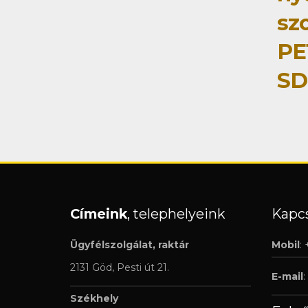
szo
PE
SD
Címeink
, telephelyeink
Kapcs
Ügyfélszolgálat, raktár
Mobil
:
2131 Göd, Pesti út 21.
E-mail
:
Székhely