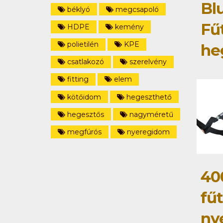
Bl
béklyó
megcsapoló
Fű
HDPE
kemény
polietilén
KPE
he
csatlakozó
szerelvény
fitting
elem
kötőidom
hegeszthető
hegesztős
nagyméretű
megfúrós
nyeregidom
40
fű
ny