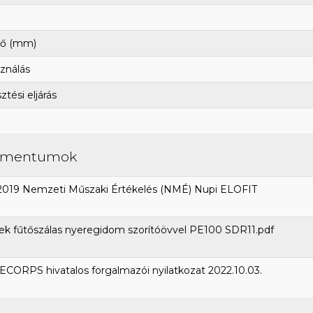
ő (mm)
ználás
tési eljárás
umentumok
2019 Nemzeti Műszaki Értékelés (NMÉ) Nupi ELOFIT
k fűtőszálas nyeregidom szorítóövvel PE100 SDR11.pdf
CORPS hivatalos forgalmazói nyilatkozat 2022.10.03.