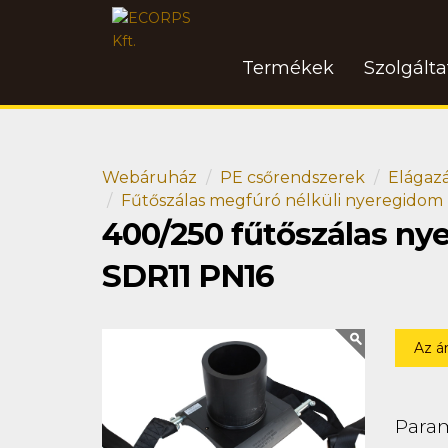
Termékek
Szolgált
Webáruház
PE csőrendszerek
Elágaz
Fűtőszálas megfúró nélküli nyeregidom
400/250 fűtőszálas ny
SDR11 PN16
Az á
Para