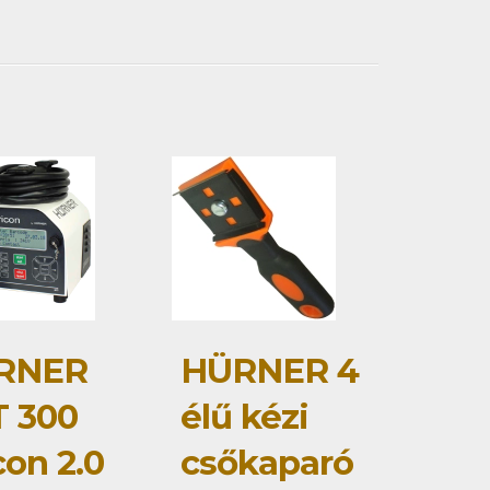
RNER
HÜRNER 4
 300
élű kézi
con 2.0
csőkaparó