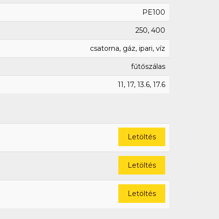
PE100
250, 400
csatorna, gáz, ipari, víz
fűtőszálas
11, 17, 13.6, 17.6
Letöltés
Letöltés
Letöltés