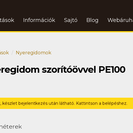
atások
Információk
Sajtó
Blog
Webáruh
ások
Nyeregidomok
eregidom szorítóövvel PE100
r, készlet bejelentkezés után látható. Kattintson a belépéshez.
méterek