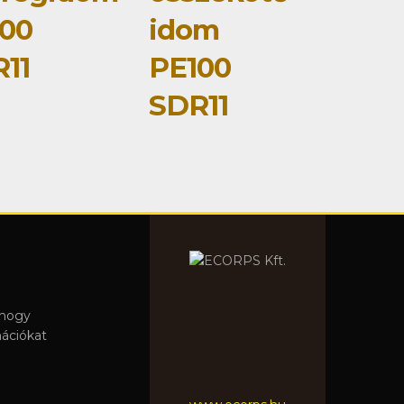
00
idom
11
PE100
SDR11
 hogy
mációkat