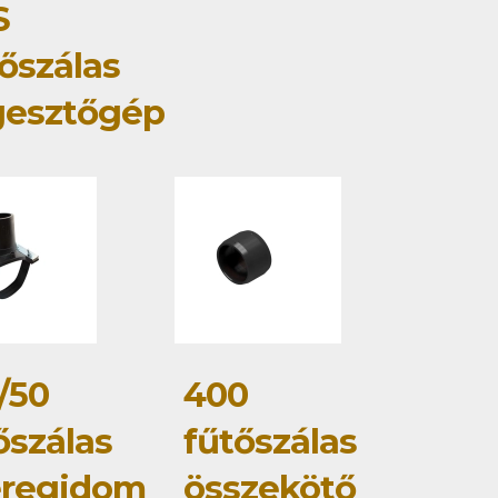
S
őszálas
gesztőgép
/50
400
őszálas
fűtőszálas
eregidom
összekötő