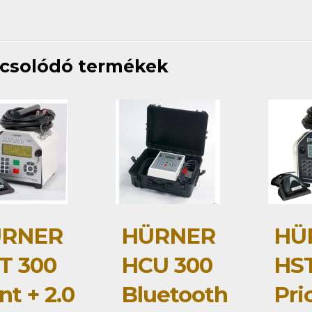
csolódó termékek
RNER
HÜRNER
HÜ
T 300
HCU 300
HST
nt + 2.0
Bluetooth
Pri