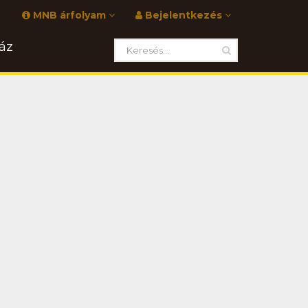
MNB árfolyam
Bejelentkezés
áz