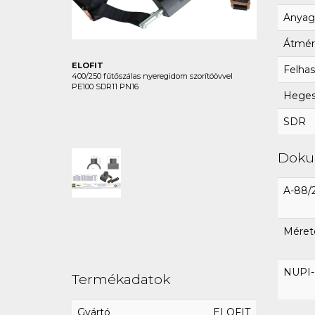
Anyag
Átmér
ELOFIT
Felhas
400/250 fűtőszálas nyeregidom szorítóövvel
PE100 SDR11 PN16
Hegesz
SDR
Dok
A-88/
Mérete
NUPI-E
Termékadatok
Gyártó
ELOFIT