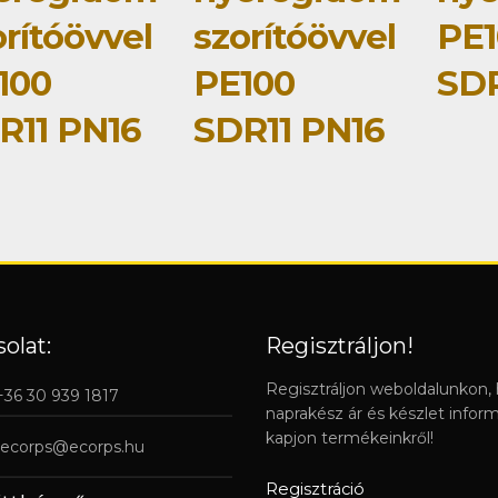
rítóövvel
szorítóövvel
PE1
100
PE100
SDR
R11 PN16
SDR11 PN16
olat:
Regisztráljon!
Regisztráljon weboldalunkon,
 +36 30 939 1817
naprakész ár és készlet infor
kapjon termékeinkről!
ecorps@ecorps.hu
Regisztráció