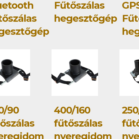
uetooth
Fűtőszálas
GP
tőszálas
hegesztőgép
Fűt
gesztőgép
he
0/90
400/160
250
tőszálas
fűtőszálas
fűt
eregidom
nyeregidom
ny