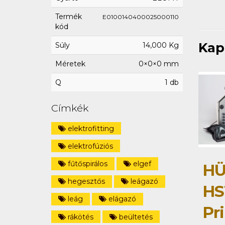
Termék
E0100140400025000110
kód
Kap
Súly
14,000 Kg
Méretek
0×0×0 mm
Q
1 db
Címkék
elektrofitting
elektrofúziós
fűtőspirálos
elgef
HÜ
hegesztős
leágazó
HS
leág
elágazó
Pri
rákötés
beültetés