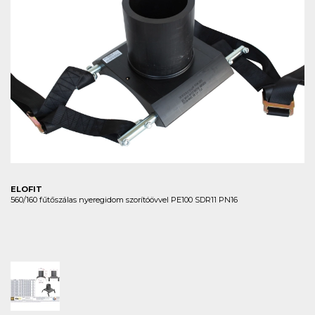
ELOFIT
560/160 fűtőszálas nyeregidom szorítóövvel PE100 SDR11 PN16