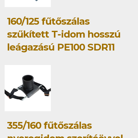
160/125 fűtőszálas
szűkített T-idom hosszú
leágazású PE100 SDR11
355/160 fűtőszálas