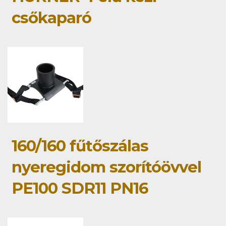
csőkaparó
160/160 fűtőszálas
nyeregidom szorítóövvel
PE100 SDR11 PN16