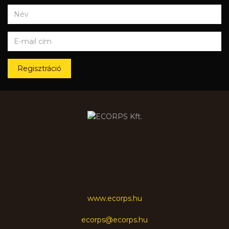
Regisztráció
www.ecorps.hu
ecorps@ecorps.hu