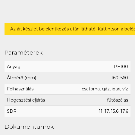
Az ár, készlet bejelentkezés után látható. Kattintson a bel
Paraméterek
Anyag
PE100
Átmérő (mm)
160, 560
Felhasználás
csatorna, gáz, ipari, víz
Hegesztési eljárás
fűtőszálas
SDR
11, 17, 13.6, 17.6
Dokumentumok