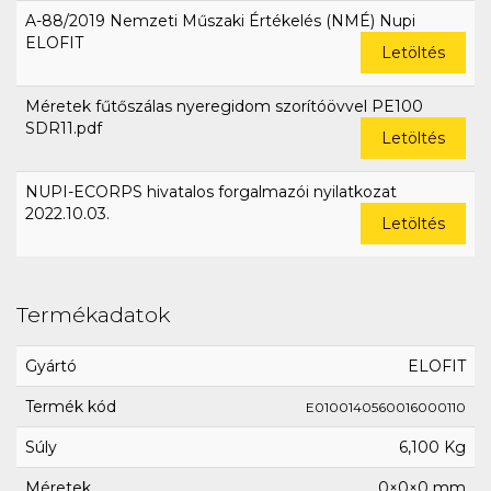
A-88/2019 Nemzeti Műszaki Értékelés (NMÉ) Nupi
ELOFIT
Letöltés
Méretek fűtőszálas nyeregidom szorítóövvel PE100
SDR11.pdf
Letöltés
NUPI-ECORPS hivatalos forgalmazói nyilatkozat
2022.10.03.
Letöltés
Termékadatok
Gyártó
ELOFIT
Termék kód
E0100140560016000110
Súly
6,100 Kg
Méretek
0×0×0 mm