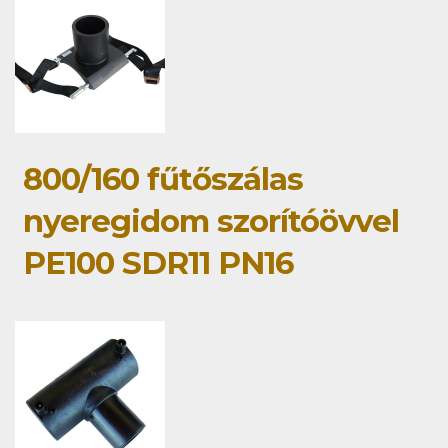
800/160 fűtőszálas
nyeregidom szorítóövvel
PE100 SDR11 PN16