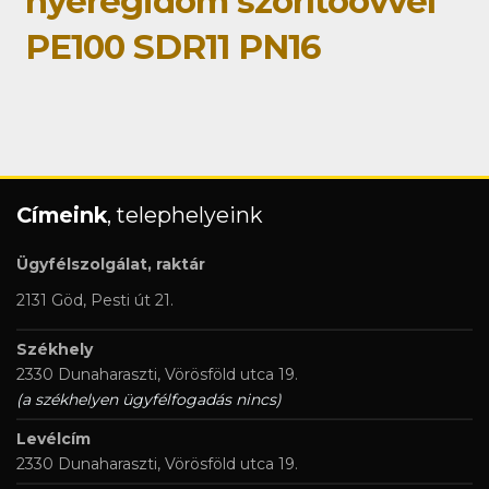
nyeregidom szorítóövvel
PE100 SDR11 PN16
Címeink
, telephelyeink
Ügyfélszolgálat, raktár
2131 Göd, Pesti út 21.
Székhely
2330 Dunaharaszti, Vörösföld utca 19.
(a székhelyen ügyfélfogadás nincs)
Levélcím
2330 Dunaharaszti, Vörösföld utca 19.