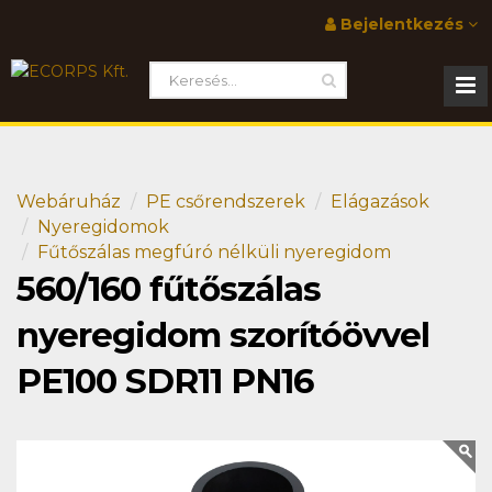
Bejelentkezés
Webáruház
PE csőrendszerek
Elágazások
Nyeregidomok
Fűtőszálas megfúró nélküli nyeregidom
560/160 fűtőszálas
nyeregidom szorítóövvel
PE100 SDR11 PN16