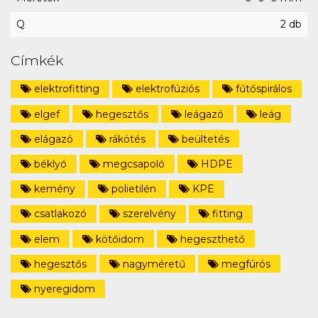
Q
2 db
Címkék
elektrofitting
elektrofúziós
fűtőspirálos
elgef
hegesztős
leágazó
leág
elágazó
rákötés
beültetés
béklyó
megcsapoló
HDPE
kemény
polietilén
KPE
csatlakozó
szerelvény
fitting
elem
kötőidom
hegeszthető
hegesztős
nagyméretű
megfúrós
nyeregidom