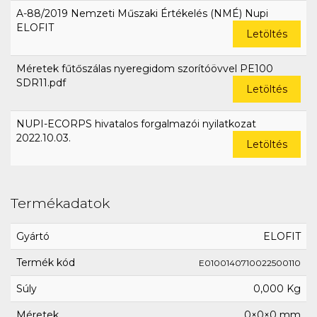
A-88/2019 Nemzeti Műszaki Értékelés (NMÉ) Nupi
ELOFIT
Letöltés
Méretek fűtőszálas nyeregidom szorítóövvel PE100
SDR11.pdf
Letöltés
NUPI-ECORPS hivatalos forgalmazói nyilatkozat
2022.10.03.
Letöltés
Termékadatok
Gyártó
ELOFIT
Termék kód
E0100140710022500110
Súly
0,000 Kg
Méretek
0×0×0 mm