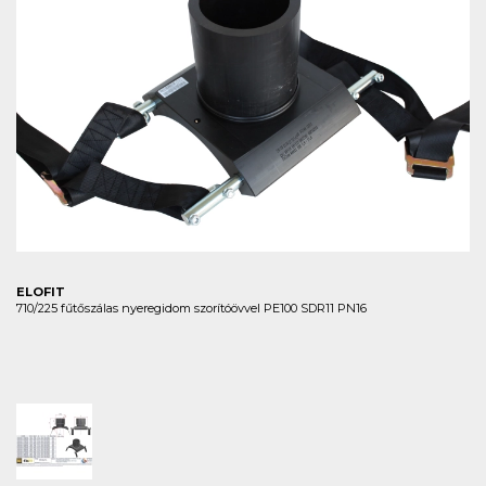
ELOFIT
710/225 fűtőszálas nyeregidom szorítóövvel PE100 SDR11 PN16