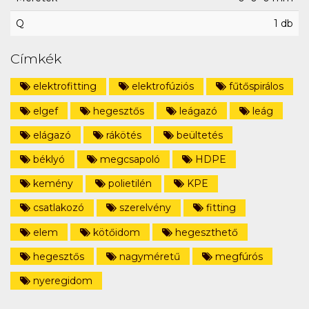
Q
1 db
Címkék
elektrofitting
elektrofúziós
fűtőspirálos
elgef
hegesztős
leágazó
leág
elágazó
rákötés
beültetés
béklyó
megcsapoló
HDPE
kemény
polietilén
KPE
csatlakozó
szerelvény
fitting
elem
kötőidom
hegeszthető
hegesztős
nagyméretű
megfúrós
nyeregidom