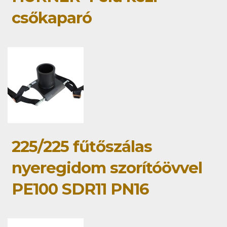
csőkaparó
225/225 fűtőszálas
nyeregidom szorítóövvel
PE100 SDR11 PN16