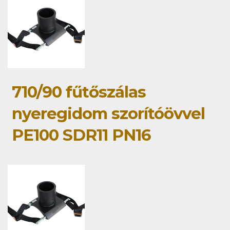
710/90 fűtőszálas
nyeregidom szorítóövvel
PE100 SDR11 PN16