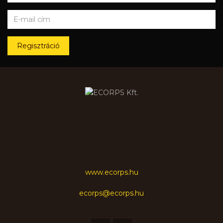
Regisztráció
www.ecorps.hu
ecorps@ecorps.hu