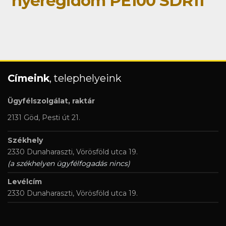
nyeregidom PE100 SDR11
Címeink
, telephelyeink
Ügyfélszolgálat, raktár
2131 Göd, Pesti út 21.
Székhely
2330 Dunaharaszti, Vörösföld utca 19.
(a székhelyen ügyfélfogadás nincs)
Levélcím
2330 Dunaharaszti, Vörösföld utca 19.