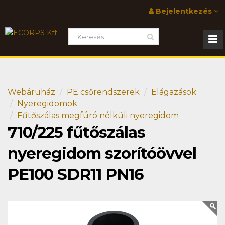
Bejelentkezés
Webáruház
PE csőrendszerek
Elágazások
Nyeregidomok
Fűtőszálas megfúró nélküli nyeregidom
710/225 fűtőszálas
nyeregidom szorítóövvel
PE100 SDR11 PN16