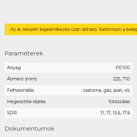
Az ár, készlet bejelentkezés után látható. Kattintson a bel
Paraméterek
Anyag
PE100
Átmérő (mm)
225, 710
Felhasználás
csatorna, gáz, ipari, víz
Hegesztési eljárás
fűtőszálas
SDR
11, 17, 13.6, 17.6
Dokumentumok