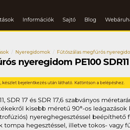
atások
Információk
Sajtó
Blog
Webáruh
ások
Nyeregidomok
Fűtőszálas megfúrós nyeregi
úrós nyeregidom PE100 SDR11
r, készlet bejelentkezés után látható. Kattintson a belépéshez.
11, SDR 17 és SDR 17,6 szabványos méretar
ékekről kisebb méretű 90°-os leágazások ki
ktrofúziós) nyereghegesztéssel beépíthető 
 tompa hegesztéssel, illetve tokos- vagy fűt