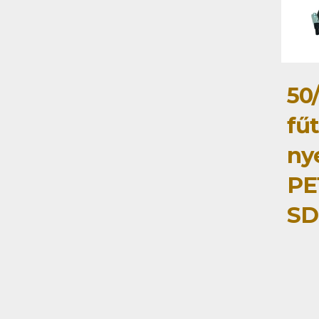
50
fű
ny
PE
SD