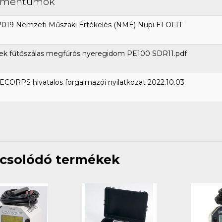
umentumok
2019 Nemzeti Műszaki Értékelés (NMÉ) Nupi ELOFIT
ek fűtőszálas megfúrós nyeregidom PE100 SDR11.pdf
CORPS hivatalos forgalmazói nyilatkozat 2022.10.03.
csolódó termékek