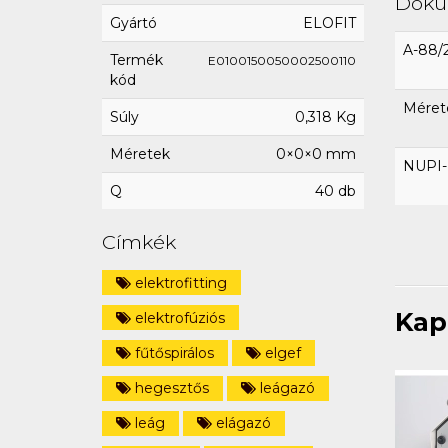
Dok
Gyártó
ELOFIT
A-88/
Termék
E0100150050002500110
kód
Méret
Súly
0,318 Kg
Méretek
0×0×0 mm
NUPI-E
Q
40 db
Címkék
elektrofitting
Kap
elektrofúziós
fűtőspirálos
elgef
hegesztős
leágazó
leág
elágazó