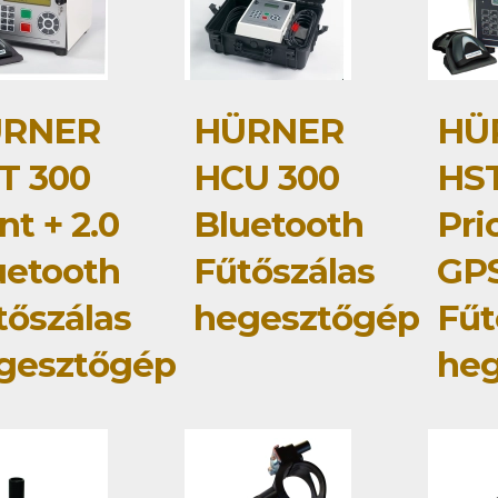
RNER
HÜRNER
HÜ
T 300
HCU 300
HST
nt + 2.0
Bluetooth
Pri
uetooth
Fűtőszálas
GP
tőszálas
hegesztőgép
Fűt
gesztőgép
he