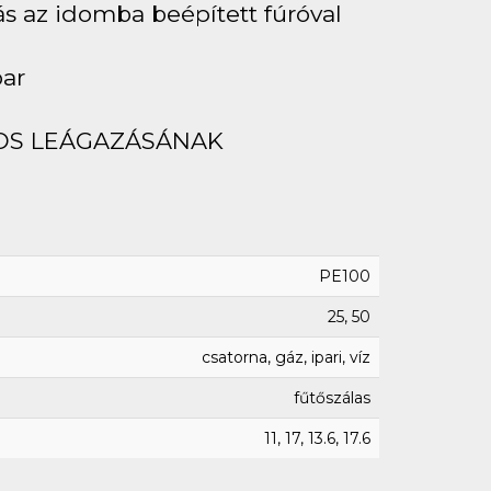
ás az idomba beépített fúróval
bar
OS LEÁGAZÁSÁNAK
PE100
25, 50
csatorna, gáz, ipari, víz
fűtőszálas
11, 17, 13.6, 17.6