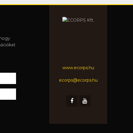
 hogy
mációkat
www.ecorps.hu
ecorps@ecorps.hu