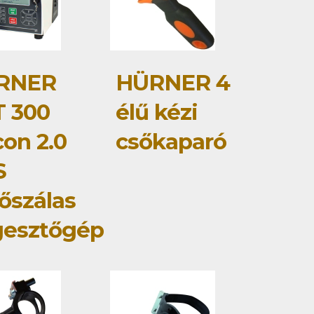
RNER
HÜRNER 4
 300
élű kézi
con 2.0
csőkaparó
S
őszálas
gesztőgép