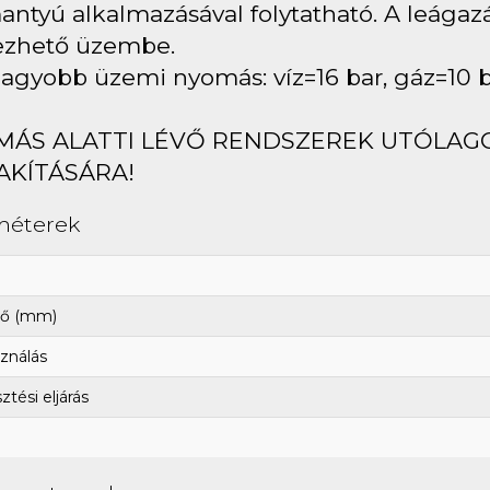
ntyú alkalmazásával folytatható. A leágaz
ezhető üzembe.
agyobb üzemi nyomás: víz=16 bar, gáz=10 
MÁS ALATTI LÉVŐ RENDSZEREK UTÓLAG
AKÍTÁSÁRA!
méterek
ő (mm)
ználás
tési eljárás