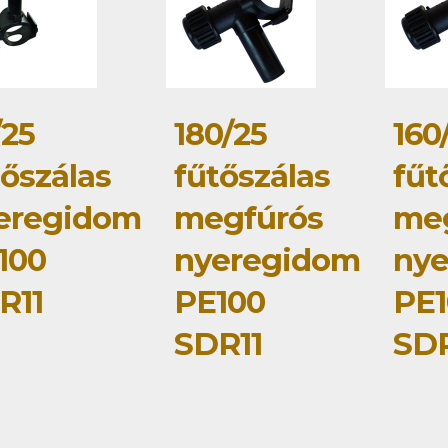
/25
180/25
160
tőszálas
fűtőszálas
fűt
eregidom
megfúrós
me
100
nyeregidom
ny
R11
PE100
PE1
SDR11
SDR