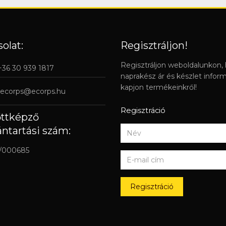
olat:
Regisztráljon!
Regisztráljon weboldalunkon,
 +36 30 939 1817
naprakész ár és készlet infor
kapjon termékeinkről!
ecorps@ecorps.hu
Regisztráció
őttképző
ántartási szám:
/000685
Regisztráció