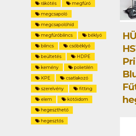
rákötés
megfúró
megcsapoló
megcsapolóhíd
HÜ
megfúróbilincs
béklyó
HS
bilincs
csőbéklyó
beültetés
HDPE
Pri
kemény
polietilén
Bl
KPE
csatlakozó
Fű
szerelvény
fitting
he
elem
kötőidom
hegeszthető
hegesztős