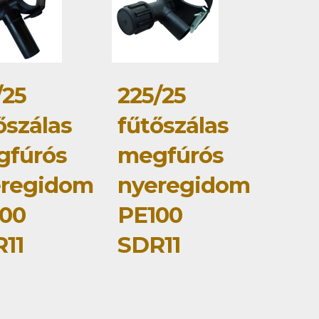
/25
225/25
őszálas
fűtőszálas
gfúrós
megfúrós
eregidom
nyeregidom
00
PE100
11
SDR11