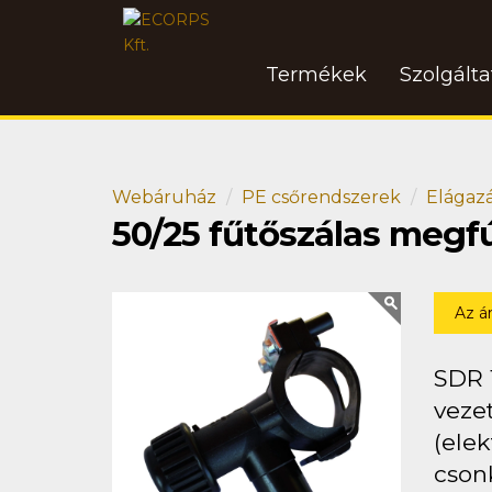
Termékek
Szolgált
Webáruház
PE csőrendszerek
Elágaz
50/25 fűtőszálas megf
Az á
SDR 
vezet
(ele
csonk