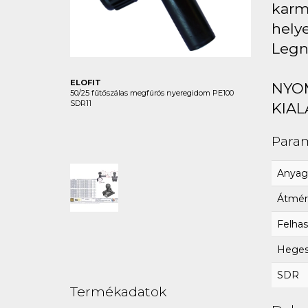
karma
hely
Legn
ELOFIT
NYO
50/25 fűtőszálas megfúrós nyeregidom PE100
SDR11
KIAL
Para
Anyag
Átmér
Felhas
Hegesz
SDR
Termékadatok