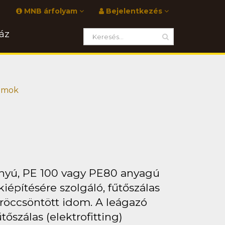
MNB árfolyam
Bejelentkezés
áz
domok
ányú, PE 100 vagy PE80 anyagú
építésére szolgáló, fűtőszálas
fröccsöntött idom. A leágazó
őszálas (elektrofitting)