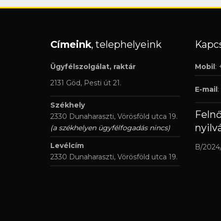
Címeink
, telephelyeink
Kapcs
Ügyfélszolgálat, raktár
Mobil
:
2131 Göd, Pesti út 21.
E-mail
:
Székhely
Feln
2330 Dunaharaszti, Vörösföld utca 19.
nyilv
(a székhelyen ügyfélfogadás nincs)
Levélcím
B/2024
2330 Dunaharaszti, Vörösföld utca 19.