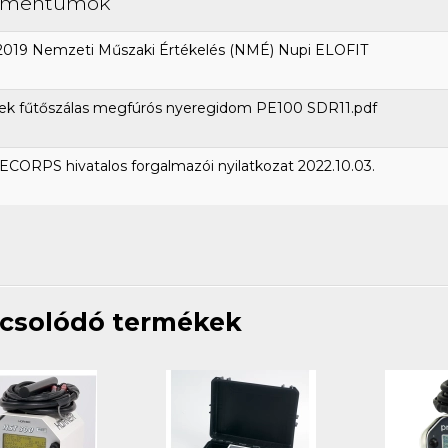
umentumok
2019 Nemzeti Műszaki Értékelés (NMÉ) Nupi ELOFIT
ek fűtőszálas megfúrós nyeregidom PE100 SDR11.pdf
CORPS hivatalos forgalmazói nyilatkozat 2022.10.03.
csolódó termékek