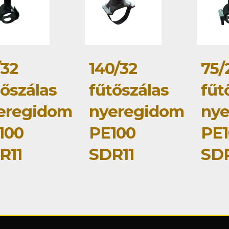
/32
140/32
75/
tőszálas
fűtőszálas
fűt
eregidom
nyeregidom
ny
100
PE100
PE1
R11
SDR11
SDR