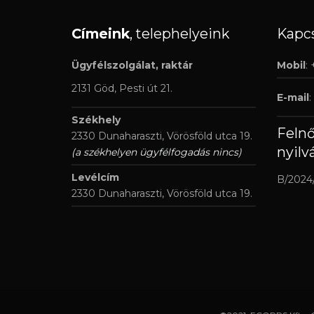
Címeink
, telephelyeink
Kapcs
Ügyfélszolgálat, raktár
Mobil
:
2131 Göd, Pesti út 21.
E-mail
:
Székhely
Feln
2330 Dunaharaszti, Vörösföld utca 19.
nyilv
(a székhelyen ügyfélfogadás nincs)
Levélcím
B/2024
2330 Dunaharaszti, Vörösföld utca 19.