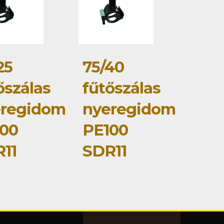
25
75/40
őszálas
fűtőszálas
eregidom
nyeregidom
00
PE100
11
SDR11