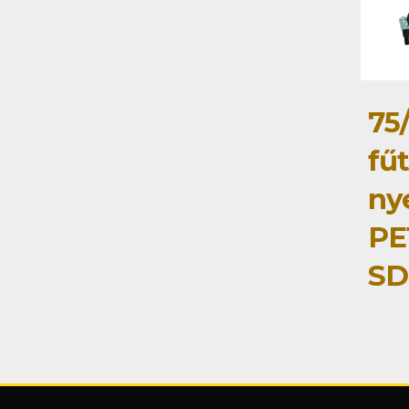
75
fű
ny
PE
SD