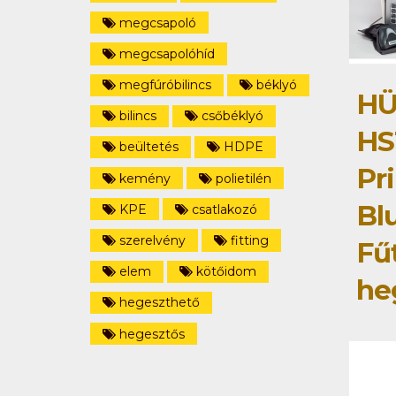
megcsapoló
megcsapolóhíd
megfúróbilincs
béklyó
HÜ
bilincs
csőbéklyó
HS
beültetés
HDPE
Pri
kemény
polietilén
Bl
KPE
csatlakozó
szerelvény
fitting
Fű
elem
kötőidom
he
hegeszthető
hegesztős