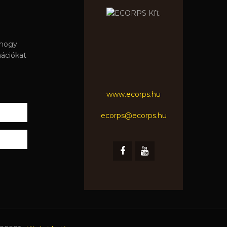
 hogy
mációkat
www.ecorps.hu
ecorps@ecorps.hu