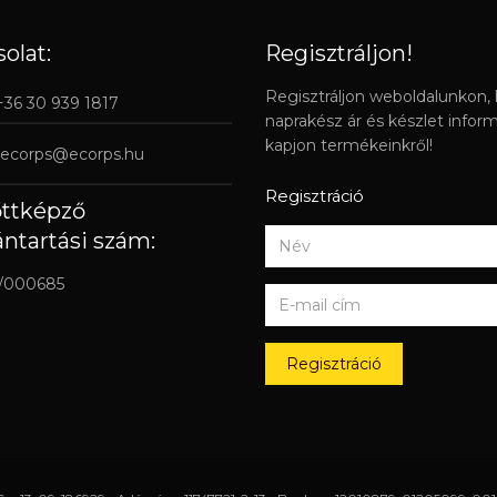
olat:
Regisztráljon!
Regisztráljon weboldalunkon,
 +36 30 939 1817
naprakész ár és készlet infor
kapjon termékeinkről!
ecorps@ecorps.hu
Regisztráció
őttképző
ántartási szám:
/000685
Regisztráció