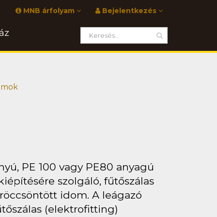
MNB árfolyam
Bejelentkezés
áz
domok
ányú, PE 100 vagy PE80 anyagú
építésére szolgáló, fűtőszálas
fröccsöntött idom. A leágazó
őszálas (elektrofitting)