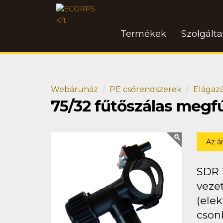
Termékek
Szolgált
Webáruház
PE csőrendszerek
Elágaz
75/32 fűtőszálas megf
Az á
SDR 
vezet
(ele
csonk