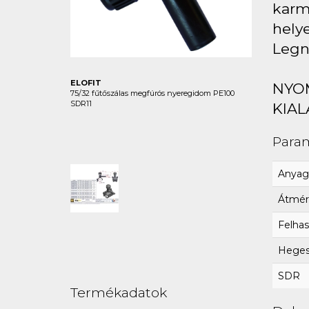
karma
hely
Legn
ELOFIT
NYO
75/32 fűtőszálas megfúrós nyeregidom PE100
SDR11
KIAL
Para
Anyag
Átmér
Felhas
Hegesz
SDR
Termékadatok