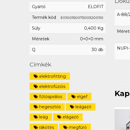
Dok
Gyártó
ELOFIT
A-88/
Termék kód
E0100150075003200110
Súly
0,400 Kg
Méret
Méretek
0×0×0 mm
NUPI-E
Q
30 db
Címkék
elektrofitting
elektrofúziós
Kap
fűtőspirálos
elgef
hegesztős
leágazó
leág
elágazó
rákötés
megfúró