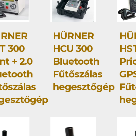
RNER
HÜRNER
HÜ
T 300
HCU 300
HST
nt + 2.0
Bluetooth
Pri
uetooth
Fűtőszálas
GP
tőszálas
hegesztőgép
Fűt
gesztőgép
he