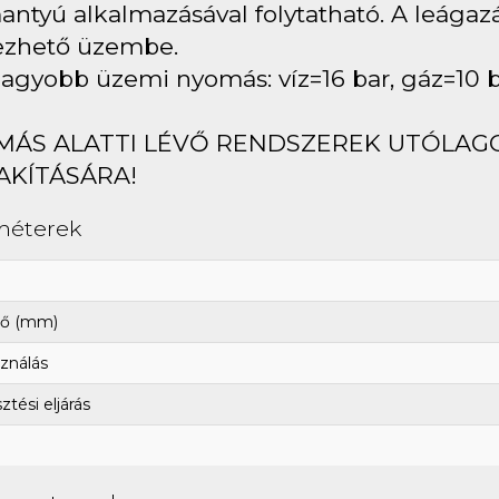
ntyú alkalmazásával folytatható. A leágaz
ezhető üzembe.
agyobb üzemi nyomás: víz=16 bar, gáz=10 
MÁS ALATTI LÉVŐ RENDSZEREK UTÓLAG
AKÍTÁSÁRA!
méterek
ő (mm)
ználás
tési eljárás