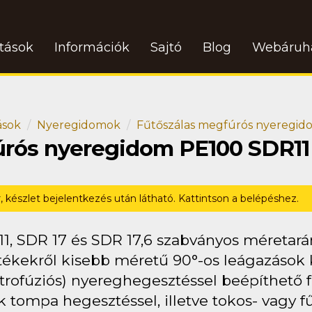
atások
Információk
Sajtó
Blog
Webáruh
ások
Nyeregidomok
Fűtőszálas megfúrós nyeregi
úrós nyeregidom PE100 SDR11
r, készlet bejelentkezés után látható. Kattintson a belépéshez.
11, SDR 17 és SDR 17,6 szabványos méretar
ékekről kisebb méretű 90°-os leágazások ki
ktrofúziós) nyereghegesztéssel beépíthető 
 tompa hegesztéssel, illetve tokos- vagy fűt