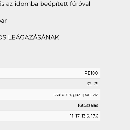
ás az idomba beépített fúróval
bar
OS LEÁGAZÁSÁNAK
PE100
32, 75
csatorna, gáz, ipari, víz
fűtőszálas
11, 17, 13.6, 17.6