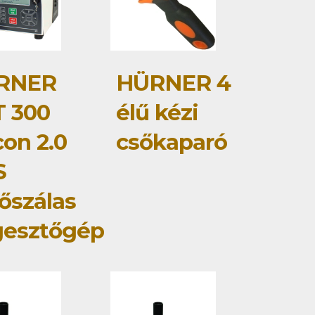
RNER
HÜRNER 4
 300
élű kézi
con 2.0
csőkaparó
S
őszálas
gesztőgép