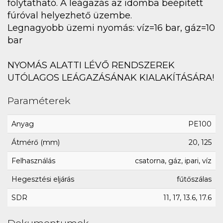
folytatható. A leágazás az idomba beépített
fúróval helyezhető üzembe.
Legnagyobb üzemi nyomás: víz=16 bar, gáz=10
bar
NYOMÁS ALATTI LÉVŐ RENDSZEREK
UTÓLAGOS LEÁGAZÁSÁNAK KIALAKÍTÁSÁRA!
Paraméterek
Anyag
PE100
Átmérő (mm)
20, 125
Felhasználás
csatorna, gáz, ipari, víz
Hegesztési eljárás
fűtőszálas
SDR
11, 17, 13.6, 17.6
Dokumentumok