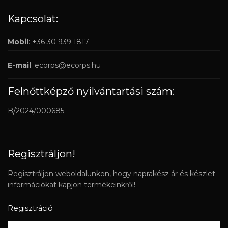
Kapcsolat:
Mobil
: +36 30 939 1817
E-mail
:
ecorps@ecorps.hu
Felnőttképző nyilvántartási szám:
B/2024/000685
Regisztráljon!
Regisztráljon weboldalunkon, hogy naprakész ár és készlet
információkat kapjon termékeinkről!
Regisztráció