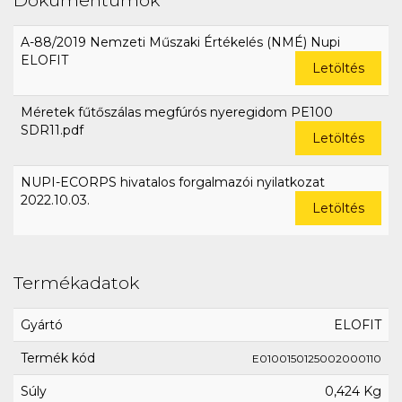
A-88/2019 Nemzeti Műszaki Értékelés (NMÉ) Nupi
ELOFIT
Letöltés
Méretek fűtőszálas megfúrós nyeregidom PE100
SDR11.pdf
Letöltés
NUPI-ECORPS hivatalos forgalmazói nyilatkozat
2022.10.03.
Letöltés
Termékadatok
Gyártó
ELOFIT
Termék kód
E0100150125002000110
Súly
0,424 Kg