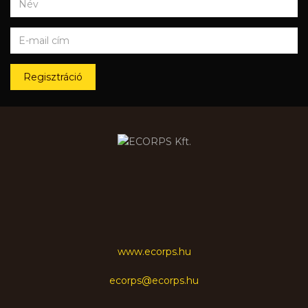
Regisztráció
www.ecorps.hu
ecorps@ecorps.hu