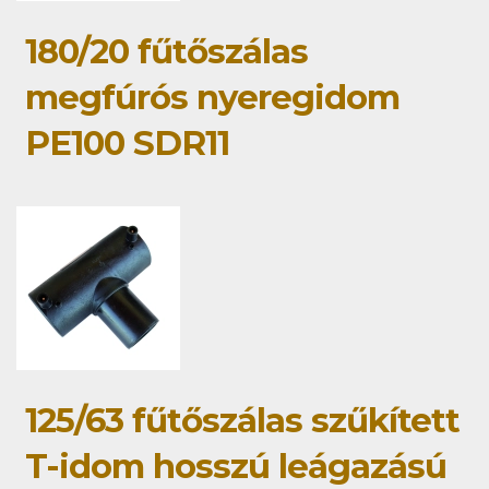
180/20 fűtőszálas
megfúrós nyeregidom
PE100 SDR11
125/63 fűtőszálas szűkített
T-idom hosszú leágazású