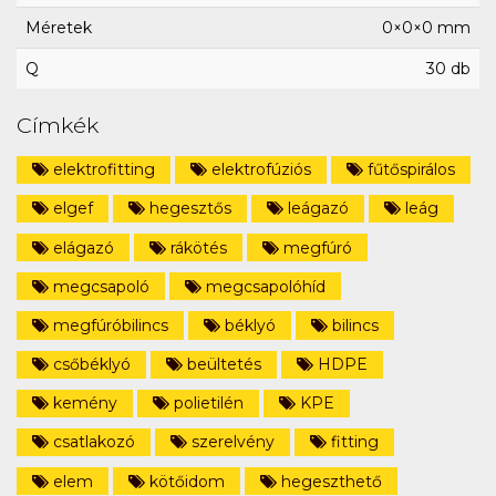
Méretek
0×0×0 mm
Q
30 db
Címkék
elektrofitting
elektrofúziós
fűtőspirálos
elgef
hegesztős
leágazó
leág
elágazó
rákötés
megfúró
megcsapoló
megcsapolóhíd
megfúróbilincs
béklyó
bilincs
csőbéklyó
beültetés
HDPE
kemény
polietilén
KPE
csatlakozó
szerelvény
fitting
elem
kötőidom
hegeszthető