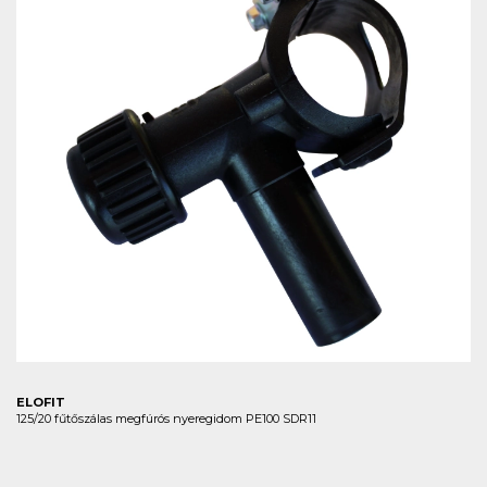
ELOFIT
125/20 fűtőszálas megfúrós nyeregidom PE100 SDR11