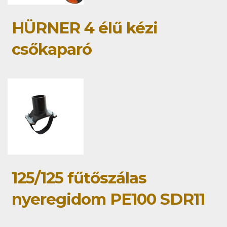
HÜRNER 4 élű kézi
csőkaparó
125/125 fűtőszálas
nyeregidom PE100 SDR11