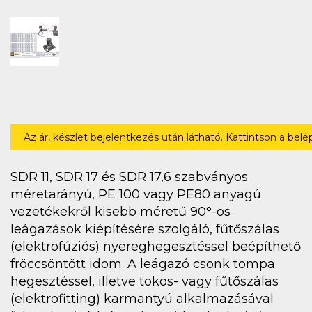
Az ár, készlet bejelentkezés után látható. Kattintson a bel
SDR 11, SDR 17 és SDR 17,6 szabványos
méretarányú, PE 100 vagy PE80 anyagú
vezetékekről kisebb méretű 90°-os
leágazások kiépítésére szolgáló, fűtőszálas
(elektrofúziós) nyereghegesztéssel beépíthető
fröccsöntött idom. A leágazó csonk tompa
hegesztéssel, illetve tokos- vagy fűtőszálas
(elektrofitting) karmantyú alkalmazásával