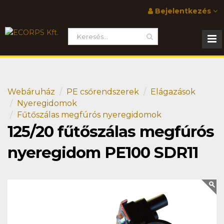
Bejelentkezés
Webáruház
PE csőrendszerek
Elágazások
Nyeregidomok
Fűtőszálas megfúrós nyeregidomok
125/20 fűtőszálas megfúrós
nyeregidom PE100 SDR11