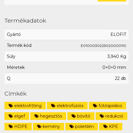
Termékadatok
Gyártó
ELOFIT
Termék kód
E0100030225020000110
Súly
3,940 Kg
Méretek
0×0×0 mm
Q
22 db
Címkék
elektrofitting
elektrofúziós
fűtőspirálos
elgef
hegesztős
bővítő
redukció
HDPE
kemény
polietilén
KPE