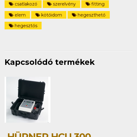
csatlakozó
szerelvény
fitting
elem
kötőidom
hegeszthető
hegesztős
Kapcsolódó termékek
HÜRNER HCU 300