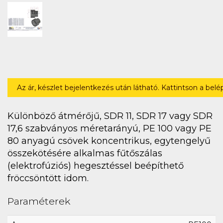
Az ár, készlet bejelentkezés után látható. Kattintson a bel
Különböző átmérőjű, SDR 11, SDR 17 vagy SDR
17,6 szabványos méretarányú, PE 100 vagy PE
80 anyagú csövek koncentrikus, egytengelyű
összekötésére alkalmas fűtőszálas
(elektrofúziós) hegesztéssel beépíthető
fröccsöntött idom.
Paraméterek