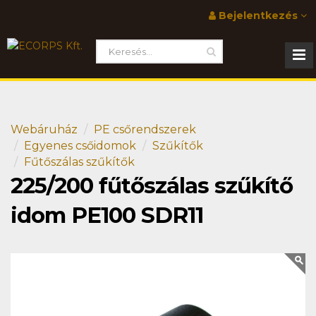
Bejelentkezés
Webáruház
PE csőrendszerek
Egyenes csőidomok
Szűkítők
Fűtőszálas szűkítők
225/200 fűtőszálas szűkítő
idom PE100 SDR11