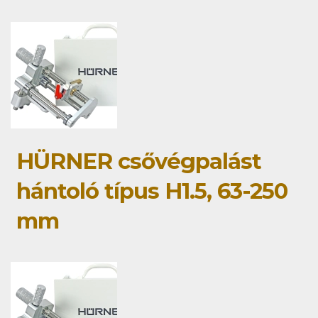
HÜRNER csővégpalást
hántoló típus H1.5, 63-250
mm