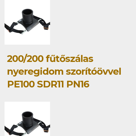
200/200 fűtőszálas
nyeregidom szorítóövvel
PE100 SDR11 PN16