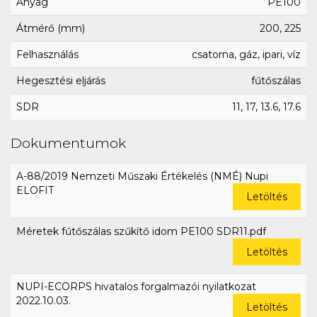
Anyag
PE100
Átmérő (mm)
200, 225
Felhasználás
csatorna, gáz, ipari, víz
Hegesztési eljárás
fűtőszálas
SDR
11, 17, 13.6, 17.6
Dokumentumok
A-88/2019 Nemzeti Műszaki Értékelés (NMÉ) Nupi
ELOFIT
Letöltés
Méretek fűtőszálas szűkítő idom PE100 SDR11.pdf
Letöltés
NUPI-ECORPS hivatalos forgalmazói nyilatkozat
2022.10.03.
Letöltés