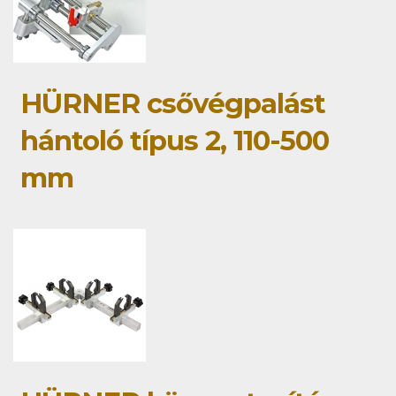
HÜRNER csővégpalást
hántoló típus 2, 110-500
mm