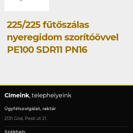
225/225 fűtőszálas
nyeregidom szorítóövvel
PE100 SDR11 PN16
Címeink
, telephelyeink
Ügyfélszolgálat, raktár
2131 Göd, Pesti út 21.
Székhely