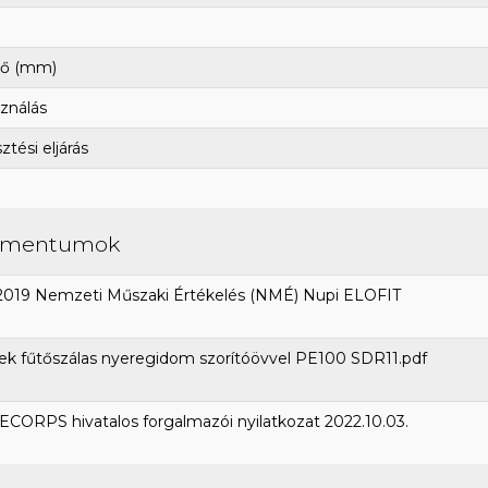
ő (mm)
ználás
tési eljárás
umentumok
2019 Nemzeti Műszaki Értékelés (NMÉ) Nupi ELOFIT
k fűtőszálas nyeregidom szorítóövvel PE100 SDR11.pdf
CORPS hivatalos forgalmazói nyilatkozat 2022.10.03.