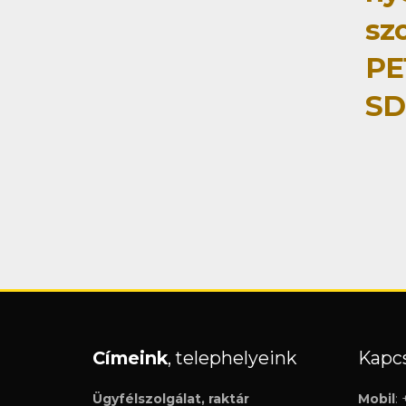
szo
PE
SD
Címeink
, telephelyeink
Kapcs
Ügyfélszolgálat, raktár
Mobil
: