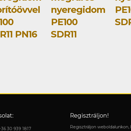
rítóövvel
nyeregidom
PE1
100
PE100
SDR
R11 PN16
SDR11
olat:
Regisztráljon!
Regisztráljon weboldalunkon,
 +36 30 939 1817