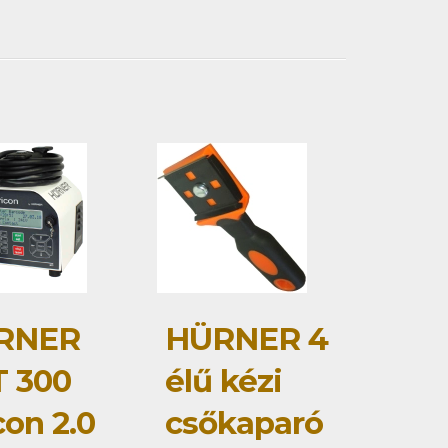
RNER
HÜRNER 4
 300
élű kézi
con 2.0
csőkaparó