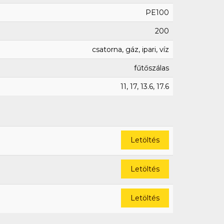
PE100
200
csatorna, gáz, ipari, víz
fűtőszálas
11, 17, 13.6, 17.6
Letöltés
Letöltés
Letöltés