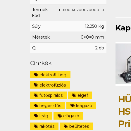
Termék
E0100140200020000110
kód
Kap
Súly
12,250 Kg
Méretek
0×0×0 mm
Q
2 db
Címkék
elektrofitting
elektrofúziós
fűtőspirálos
elgef
HÜ
hegesztős
leágazó
HS
leág
elágazó
Pri
rákötés
beültetés