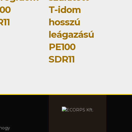
00
T-idom
11
hosszú
leágazású
PE100
SDR11
 hogy