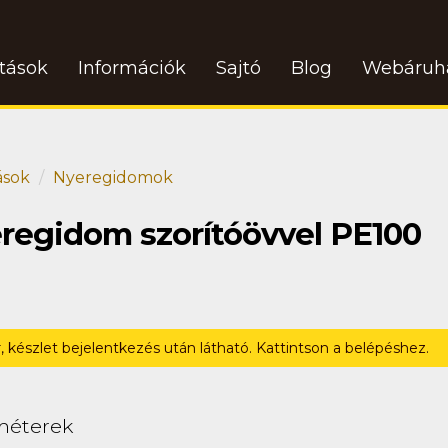
atások
Információk
Sajtó
Blog
Webáruh
ások
Nyeregidomok
eregidom szorítóövvel PE100
r, készlet bejelentkezés után látható. Kattintson a belépéshez.
méterek