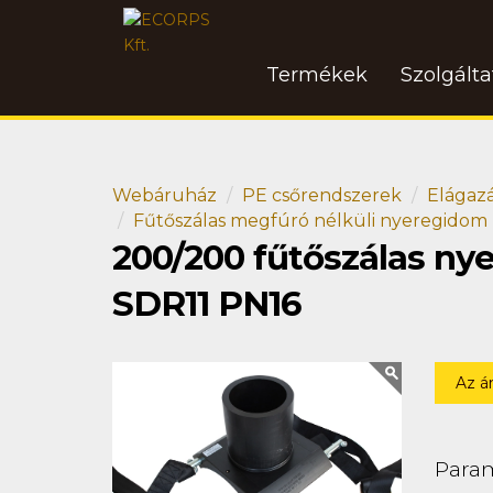
Termékek
Szolgált
Webáruház
PE csőrendszerek
Elágaz
Fűtőszálas megfúró nélküli nyeregidom
200/200 fűtőszálas ny
SDR11 PN16
Az á
Para