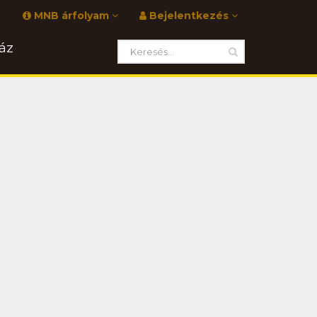
MNB árfolyam
Bejelentkezés
áz