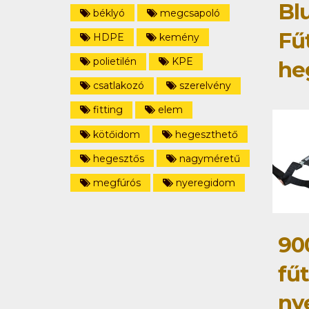
Bl
béklyó
megcsapoló
Fű
HDPE
kemény
polietilén
KPE
he
csatlakozó
szerelvény
fitting
elem
kötőidom
hegeszthető
hegesztős
nagyméretű
megfúrós
nyeregidom
90
fű
ny