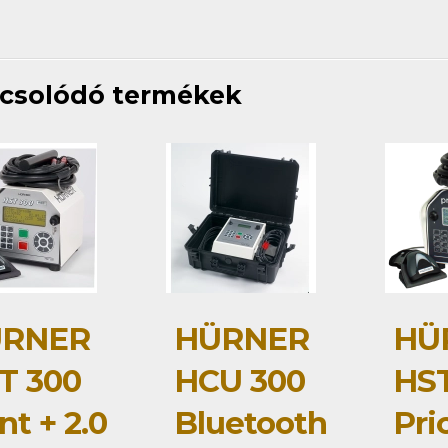
csolódó termékek
RNER
HÜRNER
HÜ
T 300
HCU 300
HST
nt + 2.0
Bluetooth
Pri