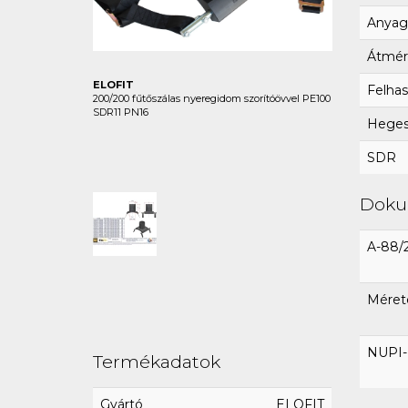
Anyag
Átmér
ELOFIT
Felhas
200/200 fűtőszálas nyeregidom szorítóövvel PE100
SDR11 PN16
Hegesz
SDR
Dok
A-88/
Mérete
NUPI-E
Termékadatok
Gyártó
ELOFIT