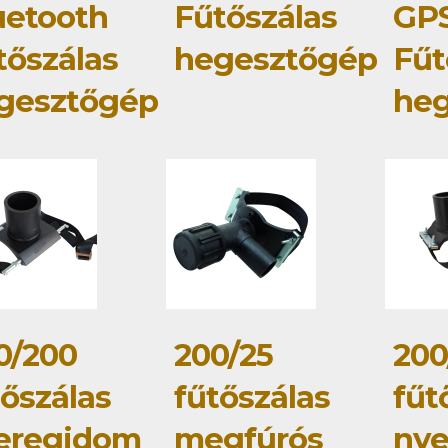
uetooth
Fűtőszálas
GP
tőszálas
hegesztőgép
Fűt
gesztőgép
he
0/200
200/25
200
tőszálas
fűtőszálas
fűt
eregidom
megfúrós
ny