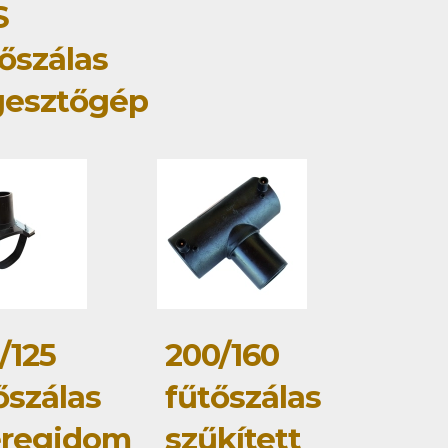
S
őszálas
gesztőgép
/125
200/160
őszálas
fűtőszálas
eregidom
szűkített