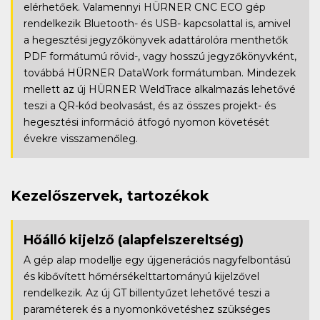
elérhetőek. Valamennyi HÜRNER CNC ECO gép
rendelkezik Bluetooth- és USB- kapcsolattal is, amivel
a hegesztési jegyzőkönyvek adattárolóra menthetők
PDF formátumú rövid-, vagy hosszú jegyzőkönyvként,
továbbá HÜRNER DataWork formátumban. Mindezek
mellett az új HÜRNER WeldTrace alkalmazás lehetővé
teszi a QR-kód beolvasást, és az összes projekt- és
hegesztési információ átfogó nyomon követését
évekre visszamenőleg.
Kezelőszervek, tartozékok
Hőálló kijelző
(alapfelszereltség)
A gép alap modellje egy újgenerációs nagyfelbontású
és kibővített hőmérsékelttartományú kijelzővel
rendelkezik. Az új GT billentyűzet lehetővé teszi a
paraméterek és a nyomonkövetéshez szükséges