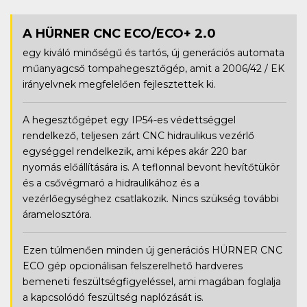
A HÜRNER CNC ECO/ECO+ 2.0
egy kiváló minőségű és tartós, új generációs automata
műanyagcső tompahegesztőgép, amit a 2006/42 / EK
irányelvnek megfelelően fejlesztettek ki.
A hegesztőgépet egy IP54-es védettséggel
rendelkező, teljesen zárt CNC hidraulikus vezérlő
egységgel rendelkezik, ami képes akár 220 bar
nyomás előállítására is. A teflonnal bevont hevítőtükör
és a csővégmaró a hidraulikához és a
vezérlőegységhez csatlakozik. Nincs szükség további
áramelosztóra.
Ezen túlmenően minden új generációs HÜRNER CNC
ECO gép opcionálisan felszerelhető hardveres
bemeneti feszültségfigyeléssel, ami magában foglalja
a kapcsolódó feszültség naplózását is.