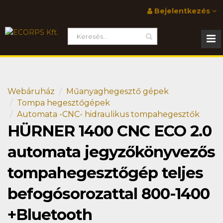
Bejelentkezés
Webáruház
Műanyaghegesztő gépek
Tompa hegesztőgépek
Automata -CNC- hidraulikus tompahegesztők
HÜRNER 1400 CNC ECO 2.0
automata jegyzőkönyvezős
tompahegesztőgép teljes
befogósorozattal 800-1400
+Bluetooth