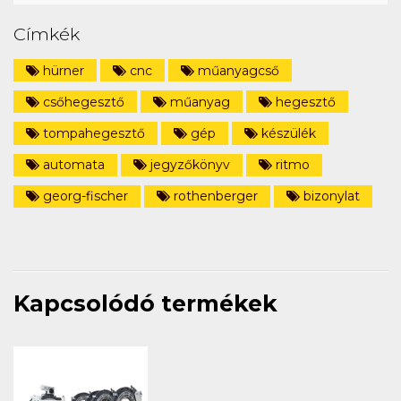
Címkék
hürner
cnc
műanyagcső
csőhegesztő
műanyag
hegesztő
tompahegesztő
gép
készülék
automata
jegyzőkönyv
ritmo
georg-fischer
rothenberger
bizonylat
Kapcsolódó termékek