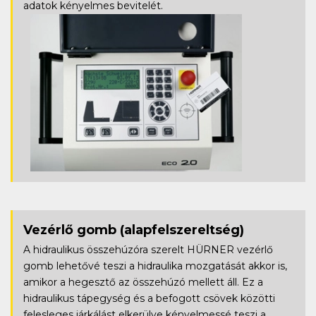
adatok kényelmes bevitelét.
Vezérlő gomb
(alapfelszereltség)
A hidraulikus összehúzóra szerelt HÜRNER vezérlő
gomb lehetővé teszi a hidraulika mozgatását akkor is,
amikor a hegesztő az összehúzó mellett áll. Ez a
hidraulikus tápegység és a befogott csövek közötti
felesleges járkálást elkerülve kényelmessé teszi a