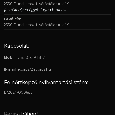
2330 Dunaharaszti, Vörösföld utca 19.
(a székhelyen ügyfélfogadás nincs)
Levélcím
2330 Dunaharaszti, Vörösföld utca 19.
Kapcsolat:
Mobil
: +36 30 939 1817
E-mail
:
ecorps@ecorps.hu
Felnőttképző nyilvántartási szám:
B/2024/000685
Regisztráljon!