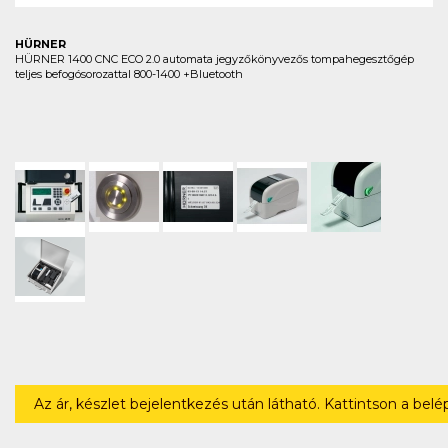
HÜRNER
HÜRNER 1400 CNC ECO 2.0 automata jegyzőkönyvezős tompahegesztőgép
teljes befogósorozattal 800-1400 +Bluetooth
Az ár, készlet bejelentkezés után látható. Kattintson a bel