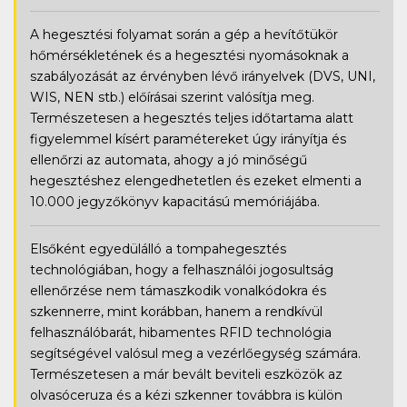
A hegesztési folyamat során a gép a hevítőtükör
hőmérsékletének és a hegesztési nyomásoknak a
szabályozását az érvényben lévő irányelvek (DVS, UNI,
WIS, NEN stb.) előírásai szerint valósítja meg.
Természetesen a hegesztés teljes időtartama alatt
figyelemmel kísért paramétereket úgy irányítja és
ellenőrzi az automata, ahogy a jó minőségű
hegesztéshez elengedhetetlen és ezeket elmenti a
10.000 jegyzőkönyv kapacitású memóriájába.
Elsőként egyedülálló a tompahegesztés
technológiában, hogy a felhasználói jogosultság
ellenőrzése nem támaszkodik vonalkódokra és
szkennerre, mint korábban, hanem a rendkívül
felhasználóbarát, hibamentes RFID technológia
segítségével valósul meg a vezérlőegység számára.
Természetesen a már bevált beviteli eszközök az
olvasóceruza és a kézi szkenner továbbra is külön