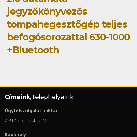
jegyzőkönyvezős
tompahegesztőgép teljes
befogósorozattal 630-1000
+Bluetooth
Címeink
, telephelyeink
Ügyfélszolgálat, raktár
2131 Göd, Pesti út 21.
Székhely