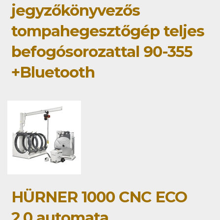
jegyzőkönyvezős
tompahegesztőgép teljes
befogósorozattal 90-355
+Bluetooth
HÜRNER 1000 CNC ECO
2.0 automata