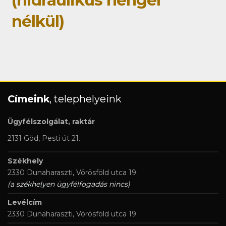
(hidraulikus henger
nélkül)
Címeink
, telephelyeink
Ügyfélszolgálat, raktár
2131 Göd, Pesti út 21.
Székhely
2330 Dunaharaszti, Vörösföld utca 19.
(a székhelyen ügyfélfogadás nincs)
Levélcím
2330 Dunaharaszti, Vörösföld utca 19.