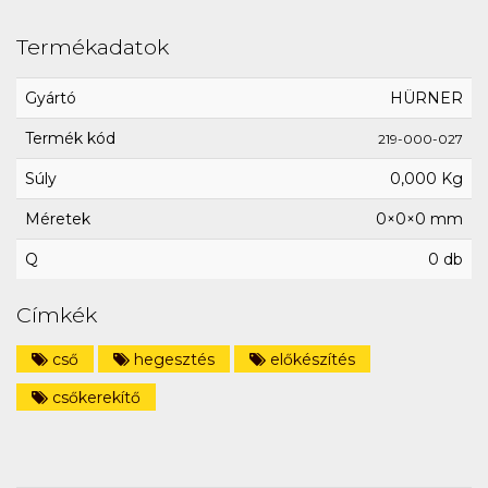
Termékadatok
Gyártó
HÜRNER
Termék kód
219-000-027
Súly
0,000 Kg
Méretek
0×0×0 mm
Q
0 db
Címkék
cső
hegesztés
előkészítés
csőkerekítő