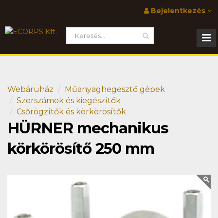
Bejelentkezés
Webáruház
Műanyaghegesztő gépek
Szerszámok és kiegészítők
Csőrögzítők és körkörösítők
HÜRNER mechanikus
körkörösítő 250 mm