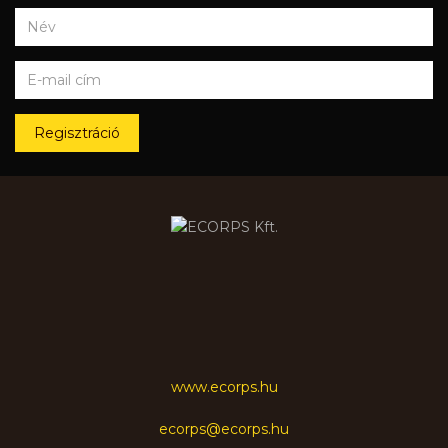
Regisztráció
www.ecorps.hu
ecorps@ecorps.hu