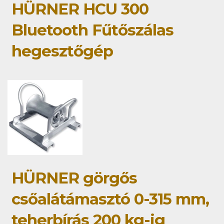
HÜRNER HCU 300
Bluetooth Fűtőszálas
hegesztőgép
HÜRNER görgős
csőalátámasztó 0-315 mm,
teherbírás 200 kg-ig