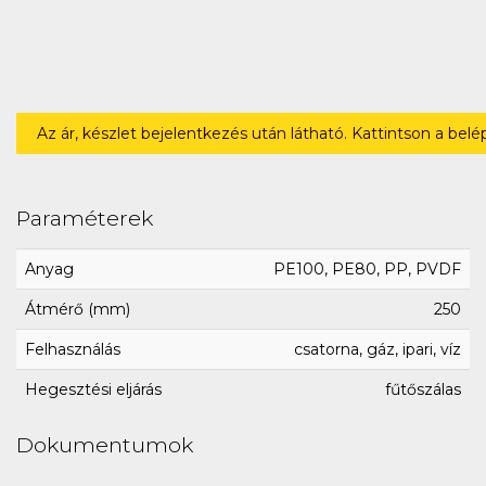
Az ár, készlet bejelentkezés után látható. Kattintson a bel
Paraméterek
Anyag
PE100, PE80, PP, PVDF
Átmérő (mm)
250
Felhasználás
csatorna, gáz, ipari, víz
Hegesztési eljárás
fűtőszálas
Dokumentumok