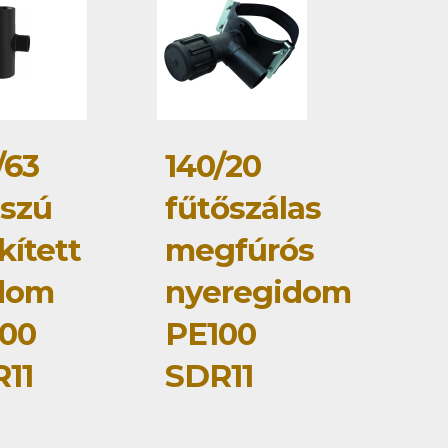
/63
140/20
szú
fűtőszálas
kített
megfúrós
dom
nyeregidom
00
PE100
11
SDR11