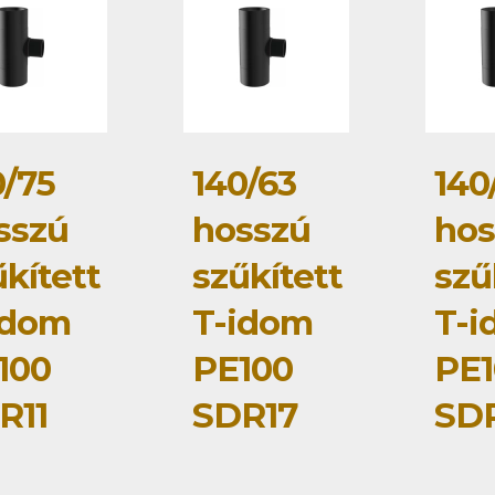
0/75
140/63
140
sszú
hosszú
hos
kített
szűkített
szű
idom
T-idom
T-i
100
PE100
PE1
R11
SDR17
SDR