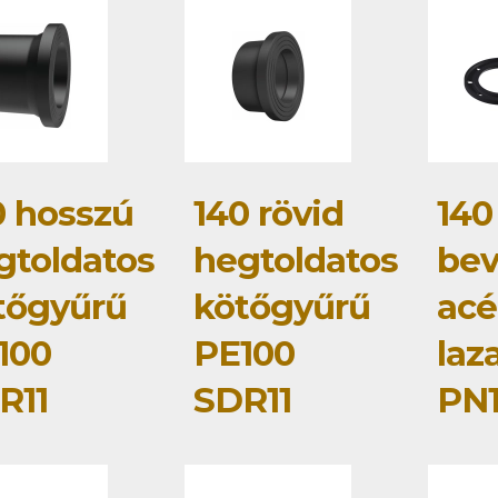
0 hosszú
140 rövid
140
gtoldatos
hegtoldatos
bev
tőgyűrű
kötőgyűrű
acé
100
PE100
laz
R11
SDR11
PN1