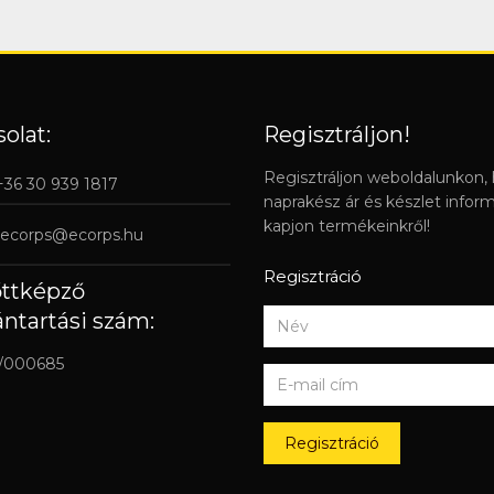
olat:
Regisztráljon!
Regisztráljon weboldalunkon,
 +36 30 939 1817
naprakész ár és készlet infor
kapjon termékeinkről!
ecorps@ecorps.hu
Regisztráció
őttképző
ántartási szám:
/000685
Regisztráció