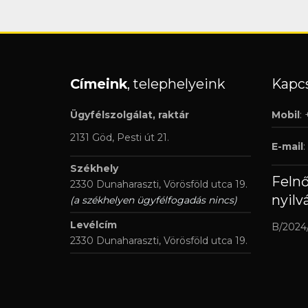
Címeink
, telephelyeink
Kapcs
Ügyfélszolgálat, raktár
Mobil
:
2131 Göd, Pesti út 21.
E-mail
:
Székhely
Feln
2330 Dunaharaszti, Vörösföld utca 19.
nyilv
(a székhelyen ügyfélfogadás nincs)
Levélcím
B/2024
2330 Dunaharaszti, Vörösföld utca 19.