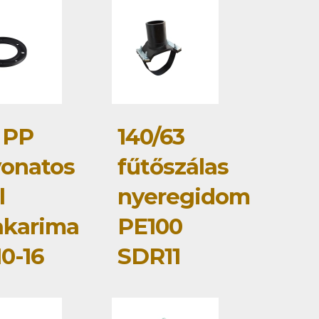
 PP
140/63
onatos
fűtőszálas
l
nyeregidom
akarima
PE100
0-16
SDR11