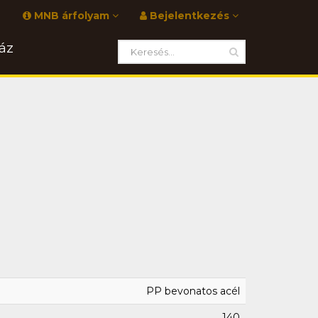
MNB árfolyam
Bejelentkezés
áz
PP bevonatos acél
140