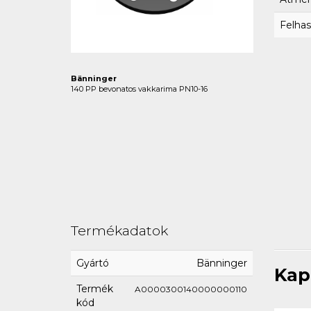
Felhas
Bänninger
140 PP bevonatos vakkarima PN10-16
Termékadatok
Gyártó
Bänninger
Kap
Termék
A0000300140000000110
kód