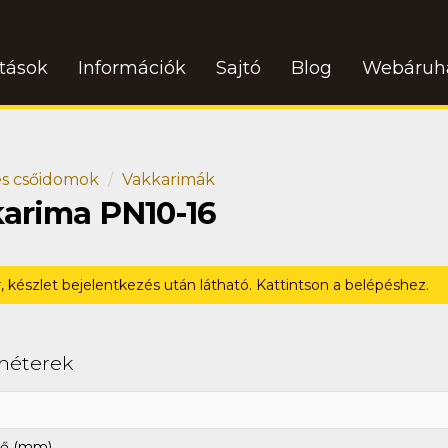
atások
Információk
Sajtó
Blog
Webáruh
s csőidomok
Vakkarimák
karima PN10-16
r, készlet bejelentkezés után látható. Kattintson a belépéshez.
méterek
ő (mm)