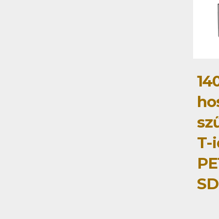
14
ho
szű
T-
PE
SD