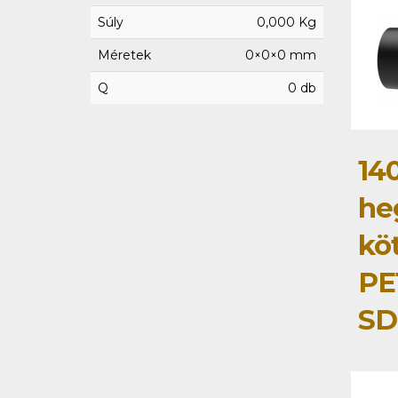
Súly
0,000 Kg
Méretek
0×0×0 mm
Q
0 db
14
he
kö
PE
SD