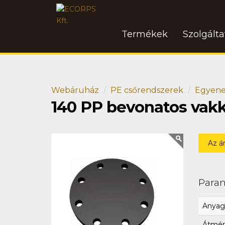
Termékek
Szolgált
Webáruház
PE csőrendszerek
Egyene
140 PP bevonatos vak
Az á
Para
Anyag
Átmér