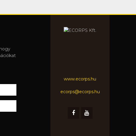
 hogy
mációkat
www.ecorps.hu
ecorps@ecorps.hu