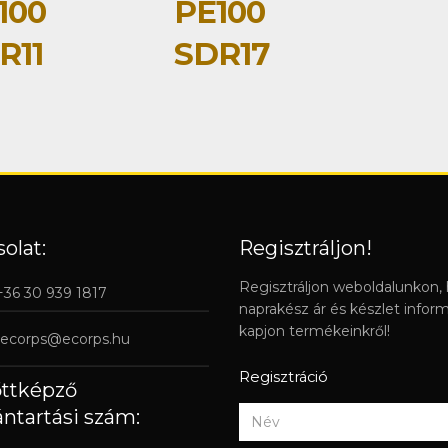
100
PE100
R11
SDR17
olat:
Regisztráljon!
Regisztráljon weboldalunkon,
 +36 30 939 1817
naprakész ár és készlet infor
kapjon termékeinkről!
ecorps@ecorps.hu
Regisztráció
őttképző
ántartási szám: