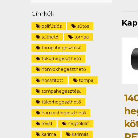
Címkék
Kap
polifúziós
sütős
süthető
tompa
tompahegesztésű
tükörhegeszthető
homlokhegeszthető
hosszított
tompa
tompahegesztésű
14
tükörhegeszthető
he
homlokhegeszthető
kö
rövid
hegtoldat
PE
karima
karimás