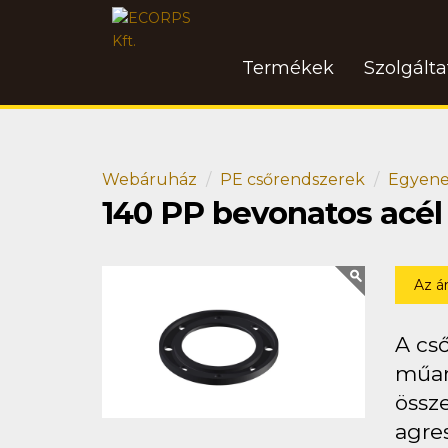
Termékek
Szolgált
Webáruház
PE csőrendszerek
Egyene
140 PP bevonatos acél
Az á
A cs
műan
össz
agre