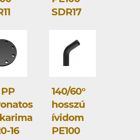
11
SDR17
 PP
140/60°
onatos
hosszú
karima
ívidom
z
0-16
PE100