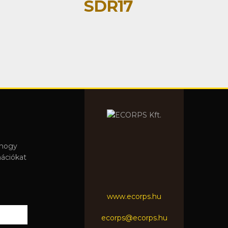
SDR17
 hogy
mációkat
www.ecorps.hu
ecorps@ecorps.hu