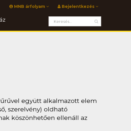
MNB árfolyam
Bejelentkezés
áz
űrűvel együtt alkalmazott elem
, szerelvény) oldható
ak köszönhetően ellenáll az