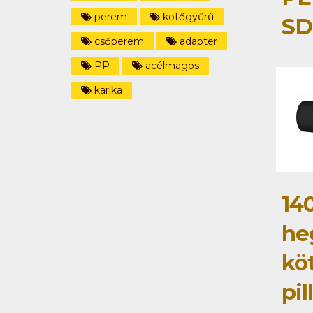
perem
kötőgyűrű
SD
csőperem
adapter
PP
acélmagos
karika
14
he
kö
pi