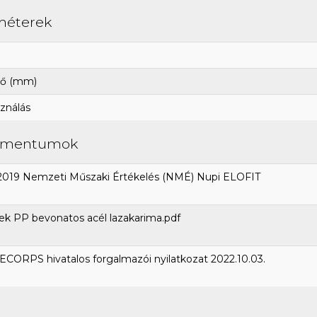
méterek
ő (mm)
ználás
umentumok
2019 Nemzeti Műszaki Értékelés (NMÉ) Nupi ELOFIT
k PP bevonatos acél lazakarima.pdf
CORPS hivatalos forgalmazói nyilatkozat 2022.10.03.