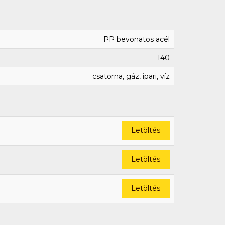
PP bevonatos acél
140
csatorna, gáz, ipari, víz
Letöltés
Letöltés
Letöltés