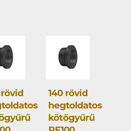
 rövid
140 rövid
toldatos
hegtoldatos
őgyűrű
kötőgyűrű
00
PE100