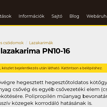
atások
Információk
Sajtó
Blog
Webáruh
s csőidomok
Lazakarimák
 lazakarima PN10-16
r, készlet bejelentkezés után látható. Kattintson a belépéshez.
ővégre hegesztett hegesztőtoldatos kötőgy
yag csővég és egyéb csővezetéki elem (cső
ekötésére. Polipropilén műanyag bevonatán
sszív közegek korrodáló hatásának is.