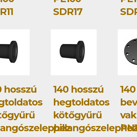
R11
SDR17
SDR
0 hosszú
140 hosszú
140
gtoldatos
hegtoldatos
bev
tőgyűrű
kötőgyűrű
vak
llangószelephez
pillangószelephe
PN1