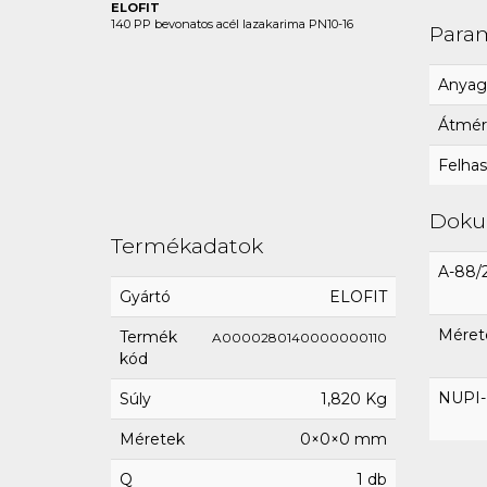
ELOFIT
140 PP bevonatos acél lazakarima PN10-16
Para
Anyag
Átmér
Felhas
Dok
Termékadatok
A-88/
Gyártó
ELOFIT
Mérete
Termék
A0000280140000000110
kód
NUPI-E
Súly
1,820 Kg
Méretek
0×0×0 mm
Q
1 db