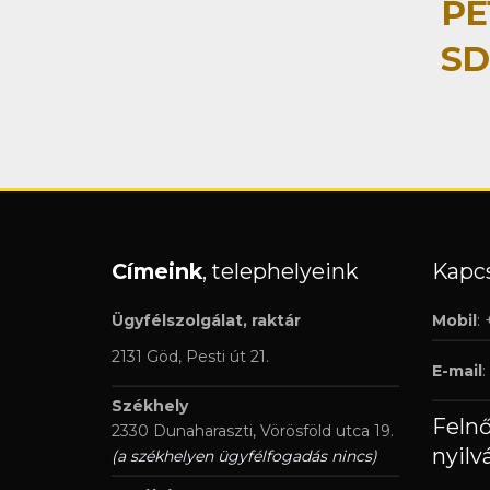
PE
SD
Címeink
, telephelyeink
Kapcs
Ügyfélszolgálat, raktár
Mobil
:
2131 Göd, Pesti út 21.
E-mail
:
Székhely
Feln
2330 Dunaharaszti, Vörösföld utca 19.
nyilv
(a székhelyen ügyfélfogadás nincs)