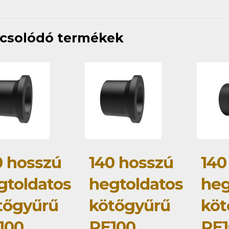
csolódó termékek
0 hosszú
140 hosszú
140
gtoldatos
hegtoldatos
heg
tőgyűrű
kötőgyűrű
köt
100
PE100
PE1