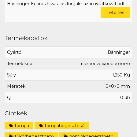
Bänninger-Ecorps hivatalos forgalmazói nyilatkozat.pdf
Letöltés
Termékadatok
Gyártó
Bänninger
Termék kód
E0300020140000090170
Súly
1,250 Kg
Méretek
0×0×0 mm
Q
0 db
Címkék
tompa
tompahegesztésű
tükörhegeszthető
homlokhegeszthető