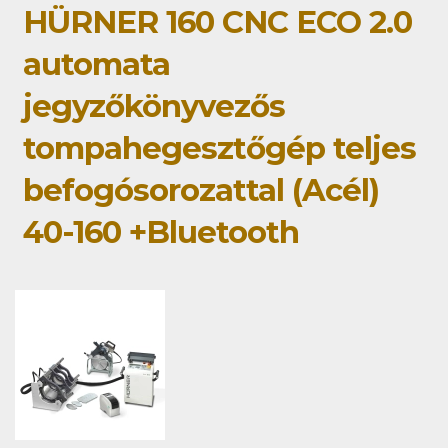
HÜRNER 160 CNC ECO 2.0
automata
jegyzőkönyvezős
tompahegesztőgép teljes
befogósorozattal (Acél)
40-160 +Bluetooth