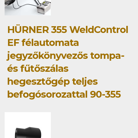
HÜRNER 355 WeldControl
EF félautomata
jegyzőkönyvezős tompa-
és fűtőszálas
hegesztőgép teljes
befogósorozattal 90-355