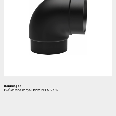
Bänninger
140/90° rövid könyök idom PE100 SDR17