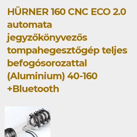
HÜRNER 160 CNC ECO 2.0
automata
jegyzőkönyvezős
tompahegesztőgép teljes
befogósorozattal
(Aluminium) 40-160
+Bluetooth