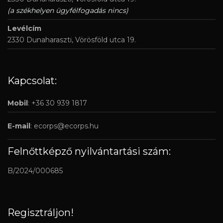
(a székhelyen ügyfélfogadás nincs)
Levélcím
2330 Dunaharaszti, Vörösföld utca 19.
Kapcsolat:
Mobil
: +36 30 939 1817
E-mail
:
ecorps@ecorps.hu
Felnőttképző nyilvántartási szám:
B/2024/000685
Regisztráljon!