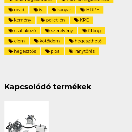
rövid
ív
kanyar
HDPE
kemény
polietilén
KPE
csatlakozó
szerelvény
fitting
elem
kötőidom
hegeszthető
hegesztős
pipa
iránytörés
Kapcsolódó termékek