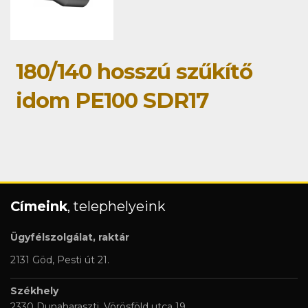
180/140 hosszú szűkítő
idom PE100 SDR17
Címeink
, telephelyeink
Ügyfélszolgálat, raktár
2131 Göd, Pesti út 21.
Székhely
2330 Dunaharaszti, Vörösföld utca 19.