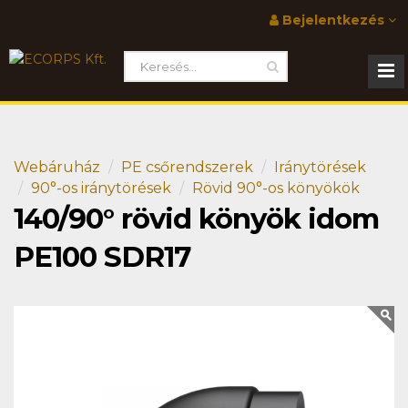
Bejelentkezés
Webáruház
PE csőrendszerek
Iránytörések
90°-os iránytörések
Rövid 90°-os könyökök
140/90° rövid könyök idom
PE100 SDR17