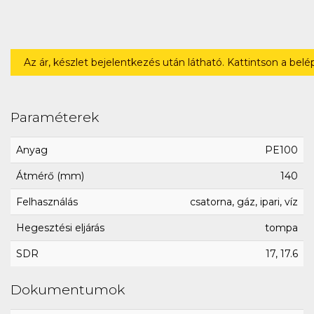
Az ár, készlet bejelentkezés után látható. Kattintson a bel
Paraméterek
Anyag
PE100
Átmérő (mm)
140
Felhasználás
csatorna, gáz, ipari, víz
Hegesztési eljárás
tompa
SDR
17, 17.6
Dokumentumok