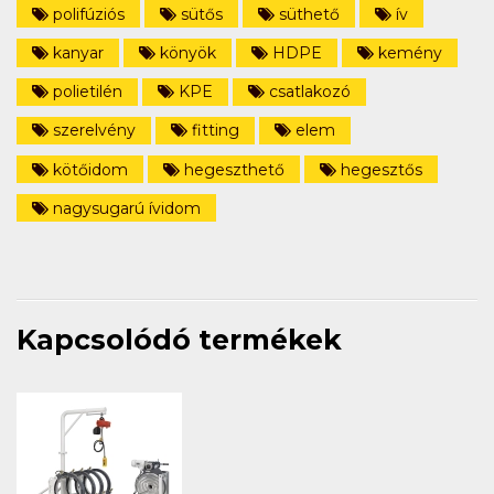
polifúziós
sütős
süthető
ív
kanyar
könyök
HDPE
kemény
polietilén
KPE
csatlakozó
szerelvény
fitting
elem
kötőidom
hegeszthető
hegesztős
nagysugarú ívidom
Kapcsolódó termékek