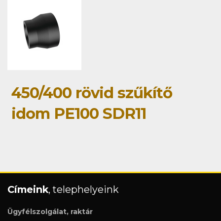
450/400 rövid szűkítő
idom PE100 SDR11
Címeink
, telephelyeink
Ügyfélszolgálat, raktár