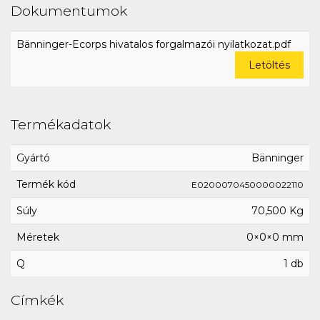
Dokumentumok
Bänninger-Ecorps hivatalos forgalmazói nyilatkozat.pdf
Letöltés
Termékadatok
Gyártó
Bänninger
Termék kód
E0200070450000022110
Súly
70,500 Kg
Méretek
0×0×0 mm
Q
1 db
Címkék