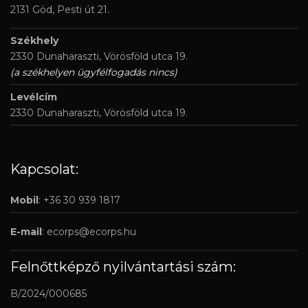
2131 Göd, Pesti út 21.
Székhely
2330 Dunaharaszti, Vörösföld utca 19.
(a székhelyen ügyfélfogadás nincs)
Levélcím
2330 Dunaharaszti, Vörösföld utca 19.
Kapcsolat:
Mobil
: +36 30 939 1817
E-mail
:
ecorps@ecorps.hu
Felnőttképző nyilvántartási szám:
B/2024/000685