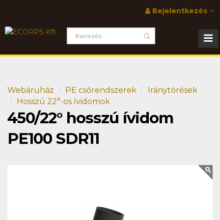
Bejelentkezés
Webáruház
PE csőrendszerek
Iránytörések
Hosszú 22°-os ívidomok
450/22° hosszú ívidom
PE100 SDR11