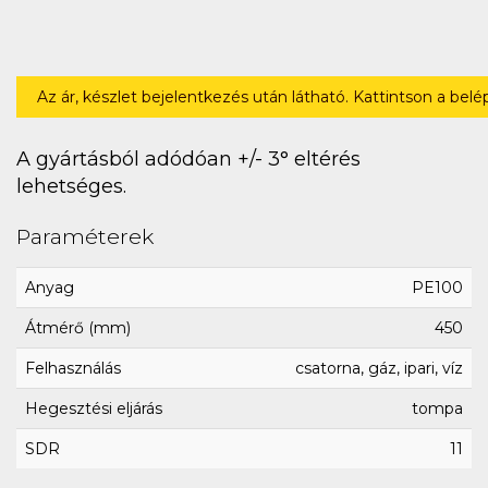
Az ár, készlet bejelentkezés után látható. Kattintson a bel
A gyártásból adódóan +/- 3° eltérés
lehetséges.
Paraméterek
Anyag
PE100
Átmérő (mm)
450
Felhasználás
csatorna, gáz, ipari, víz
Hegesztési eljárás
tompa
SDR
11