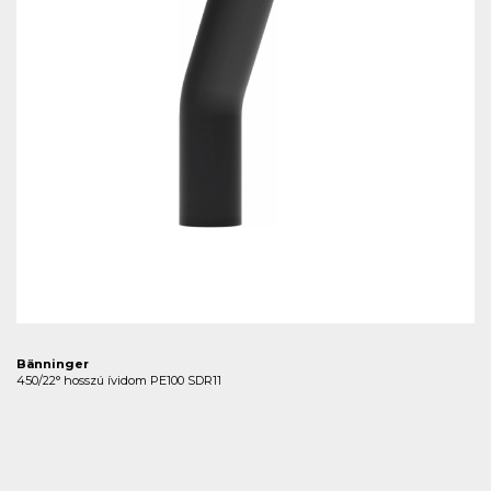
Bänninger
450/22° hosszú ívidom PE100 SDR11